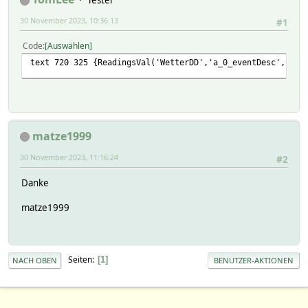
Tester
30 November 2023, 10:36:13
#1
Code
Auswählen
text 720 325 {ReadingsVal('WetterDD','a_0_eventDesc','').
matze1999
30 November 2023, 11:16:24
#2
Danke
matze1999
Seiten
1
NACH OBEN
BENUTZER-AKTIONEN