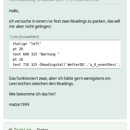
Hallo,
ich versuche in einen rss Text zwei Readings zu packen, das will
mir aber nicht gelingen:
Code
Auswählen
thalign "left"
pt 20
text 600 325 "Warnung "
pt 18
text 720 325 {ReadingsVal('WetterDD','a_0_eventDesc','').
Das funktioniert zwar, aber ich hätte gern wenigstens ein
Leerzeichen zwischen den Readings.
Wie bekomme ich das hin?
matze1999
TomLee