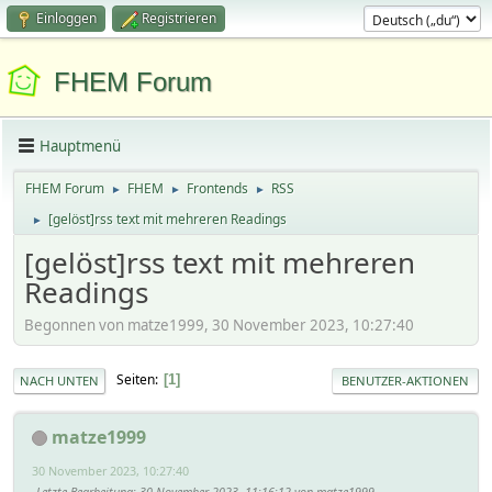
Einloggen
Registrieren
FHEM Forum
Hauptmenü
FHEM Forum
FHEM
Frontends
RSS
►
►
►
[gelöst]rss text mit mehreren Readings
►
[gelöst]rss text mit mehreren
Readings
Begonnen von matze1999, 30 November 2023, 10:27:40
Seiten
1
NACH UNTEN
BENUTZER-AKTIONEN
matze1999
30 November 2023, 10:27:40
Letzte Bearbeitung
: 30 November 2023, 11:16:12 von matze1999