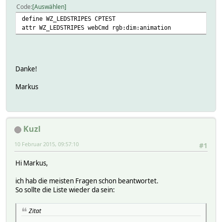
Code
Auswählen
define WZ_LEDSTRIPES CPTEST
attr WZ_LEDSTRIPES webCmd rgb:dim:animation
Danke!
Markus
Kuzl
10 Februar 2015, 09:57:10
#1
Hi Markus,
ich hab die meisten Fragen schon beantwortet.
So sollte die Liste wieder da sein:
Zitat