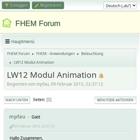
Einloggen
Registrieren
FHEM Forum
Hauptmenü
FHEM Forum
FHEM - Anwendungen
Beleuchtung
►
►
LW12 Modul Animation
►
LW12 Modul Animation
Begonnen von mpfau, 09 Februar 2015, 22:37:12
Seiten
1
NACH UNTEN
BENUTZER-AKTIONEN
mpfau
Gast
09 Februar 2015, 22:37:12
Hallo Zusammen,