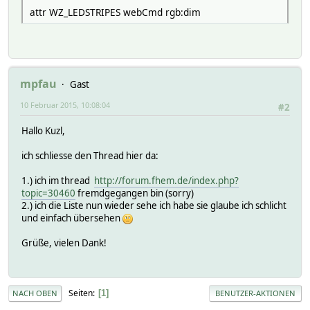
attr WZ_LEDSTRIPES webCmd rgb:dim
mpfau
Gast
10 Februar 2015, 10:08:04
#2
Hallo Kuzl,
ich schliesse den Thread hier da:
1.) ich im thread
http://forum.fhem.de/index.php?
topic=30460
fremdgegangen bin (sorry)
2.) ich die Liste nun wieder sehe ich habe sie glaube ich schlicht
und einfach übersehen
Grüße, vielen Dank!
Seiten
1
NACH OBEN
BENUTZER-AKTIONEN