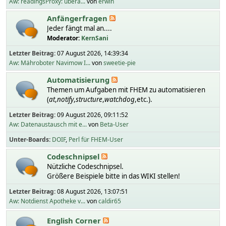
Aw: readingsProxy: übera...
von
erwin
Anfängerfragen
Jeder fängt mal an....
Moderator:
KernSani
Letzter Beitrag:
07 August 2026, 14:39:34
Aw: Mähroboter Navimow I...
von
sweetie-pie
Automatisierung
Themen um Aufgaben mit FHEM zu automatisieren
(
at
,
notify
,
structure
,
watchdog
,etc.).
Letzter Beitrag:
09 August 2026, 09:11:52
Aw: Datenaustausch mit e...
von
Beta-User
Unter-Boards
DOIF
Perl für FHEM-User
Codeschnipsel
Nützliche Codeschnipsel.
Größere Beispiele bitte in das WIKI stellen!
Letzter Beitrag:
08 August 2026, 13:07:51
Aw: Notdienst Apotheke v...
von
caldir65
English Corner