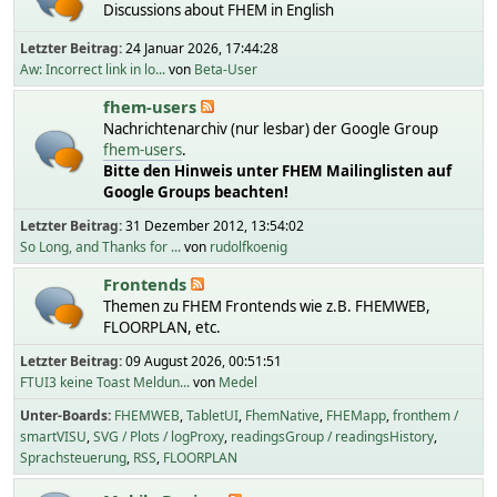
Discussions about FHEM in English
Letzter Beitrag:
24 Januar 2026, 17:44:28
Aw: Incorrect link in lo...
von
Beta-User
fhem-users
Nachrichtenarchiv (nur lesbar) der Google Group
fhem-users
.
Bitte den Hinweis unter FHEM Mailinglisten auf
Google Groups beachten!
Letzter Beitrag:
31 Dezember 2012, 13:54:02
So Long, and Thanks for ...
von
rudolfkoenig
Frontends
Themen zu FHEM Frontends wie z.B. FHEMWEB,
FLOORPLAN, etc.
Letzter Beitrag:
09 August 2026, 00:51:51
FTUI3 keine Toast Meldun...
von
Medel
Unter-Boards
FHEMWEB
TabletUI
FhemNative
FHEMapp
fronthem /
smartVISU
SVG / Plots / logProxy
readingsGroup / readingsHistory
Sprachsteuerung
RSS
FLOORPLAN