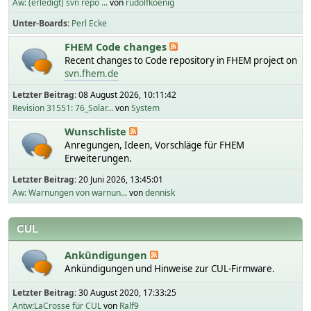
Aw: (erledigt) svn repo ...
von
rudolfkoenig
Unter-Boards
Perl Ecke
FHEM Code changes
Recent changes to Code repository in FHEM project on
svn.fhem.de
Letzter Beitrag:
08 August 2026, 10:11:42
Revision 31551: 76_Solar...
von
System
Wunschliste
Anregungen, Ideen, Vorschläge für FHEM
Erweiterungen.
Letzter Beitrag:
20 Juni 2026, 13:45:01
Aw: Warnungen von warnun...
von
dennisk
CUL
Ankündigungen
Ankündigungen und Hinweise zur CUL-Firmware.
Letzter Beitrag:
30 August 2020, 17:33:25
Antw:LaCrosse für CUL
von
Ralf9