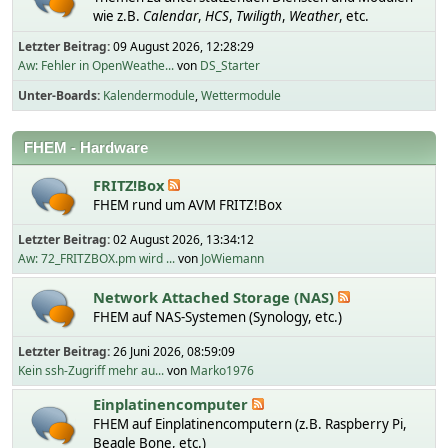
wie z.B.
Calendar
,
HCS
,
Twiligth
,
Weather
, etc.
Letzter Beitrag:
09 August 2026, 12:28:29
Aw: Fehler in OpenWeathe...
von
DS_Starter
Unter-Boards
Kalendermodule
Wettermodule
FHEM - Hardware
FRITZ!Box
FHEM rund um AVM FRITZ!Box
Letzter Beitrag:
02 August 2026, 13:34:12
Aw: 72_FRITZBOX.pm wird ...
von
JoWiemann
Network Attached Storage (NAS)
FHEM auf NAS-Systemen (Synology, etc.)
Letzter Beitrag:
26 Juni 2026, 08:59:09
Kein ssh-Zugriff mehr au...
von
Marko1976
Einplatinencomputer
FHEM auf Einplatinencomputern (z.B. Raspberry Pi,
Beagle Bone, etc.)