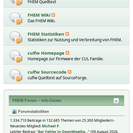
FHEM Quelltext
FHEM Wiki
Das FHEM Wiki.
FHEM Statistiken
Statistiken zur Nutzung und Verbreitung von FHEM.
culfw Homepage
Homepage zur Firmware der CUL Familie.
culfw Sourcecode
culfw Quelltext auf SourceForge.
FHEM Forum – Info-Center
Forumstatistiken
1.334.710 Beiträge in 132.685 Themen von 25.300 Mitgliedern -
Neuestes Mitglied:
Michael P
Letzter Beitrag:
"
Aw: Fehler in OpenWeathe...
"
(09 August 2026,