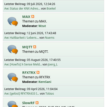
Letzter Beitrag:
09 Juli 2026, 12:34:26
Aw: Status der KNX Adres...
von
Boekel
MAX
Themen zu MAX.
Moderator:
Wzut
Letzter Beitrag:
12 Juni 2026, 17:43:48
Aw: Haltbarkeit / Lebens...
von
Nuems
MQTT
Themen zu MQTT.
Letzter Beitrag:
05 August 2026, 17:40:55
Aw: [HowTo] X-Sense Meld...
von
Joerg_L
RFXTRX
Themen zu RFXTRX
Moderator:
KernSani
Letzter Beitrag:
09 April 2026, 11:04:04
Aw: [gelöst] RFXTRX433 I...
von
Tobias
SlowRF