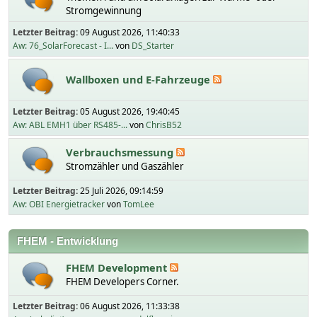
Stromgewinnung
Letzter Beitrag:
09 August 2026, 11:40:33
Aw: 76_SolarForecast - I...
von
DS_Starter
Wallboxen und E-Fahrzeuge
Letzter Beitrag:
05 August 2026, 19:40:45
Aw: ABL EMH1 über RS485-...
von
ChrisB52
Verbrauchsmessung
Stromzähler und Gaszähler
Letzter Beitrag:
25 Juli 2026, 09:14:59
Aw: OBI Energietracker
von
TomLee
FHEM - Entwicklung
FHEM Development
FHEM Developers Corner.
Letzter Beitrag:
06 August 2026, 11:33:38