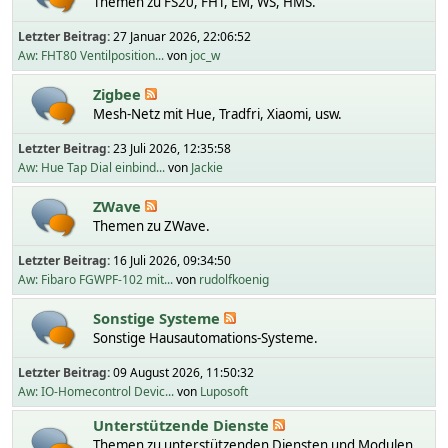
Themen zu FS20, FHT, EM, WS, HMS.
Letzter Beitrag:
27 Januar 2026, 22:06:52
Aw: FHT80 Ventilposition...
von
joc_w
Zigbee
Mesh-Netz mit Hue, Tradfri, Xiaomi, usw.
Letzter Beitrag:
23 Juli 2026, 12:35:58
Aw: Hue Tap Dial einbind...
von
Jackie
ZWave
Themen zu ZWave.
Letzter Beitrag:
16 Juli 2026, 09:34:50
Aw: Fibaro FGWPF-102 mit...
von
rudolfkoenig
Sonstige Systeme
Sonstige Hausautomations-Systeme.
Letzter Beitrag:
09 August 2026, 11:50:32
Aw: IO-Homecontrol Devic...
von
Luposoft
Unterstützende Dienste
Themen zu unterstützenden Diensten und Modulen