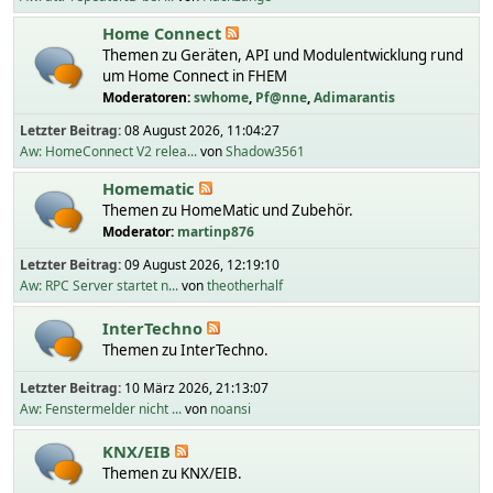
Home Connect
Themen zu Geräten, API und Modulentwicklung rund
um Home Connect in FHEM
Moderatoren:
swhome
,
Pf@nne
,
Adimarantis
Letzter Beitrag:
08 August 2026, 11:04:27
Aw: HomeConnect V2 relea...
von
Shadow3561
Homematic
Themen zu HomeMatic und Zubehör.
Moderator:
martinp876
Letzter Beitrag:
09 August 2026, 12:19:10
Aw: RPC Server startet n...
von
theotherhalf
InterTechno
Themen zu InterTechno.
Letzter Beitrag:
10 März 2026, 21:13:07
Aw: Fenstermelder nicht ...
von
noansi
KNX/EIB
Themen zu KNX/EIB.