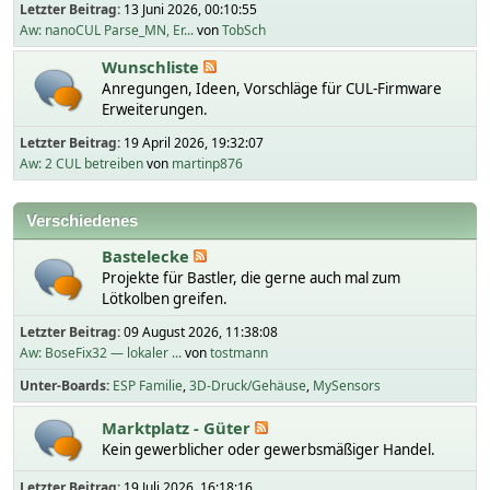
Letzter Beitrag:
13 Juni 2026, 00:10:55
Aw: nanoCUL Parse_MN, Er...
von
TobSch
Wunschliste
Anregungen, Ideen, Vorschläge für CUL-Firmware
Erweiterungen.
Letzter Beitrag:
19 April 2026, 19:32:07
Aw: 2 CUL betreiben
von
martinp876
Verschiedenes
Bastelecke
Projekte für Bastler, die gerne auch mal zum
Lötkolben greifen.
Letzter Beitrag:
09 August 2026, 11:38:08
Aw: BoseFix32 — lokaler ...
von
tostmann
Unter-Boards
ESP Familie
3D-Druck/Gehäuse
MySensors
Marktplatz - Güter
Kein gewerblicher oder gewerbsmäßiger Handel.
Letzter Beitrag:
19 Juli 2026, 16:18:16