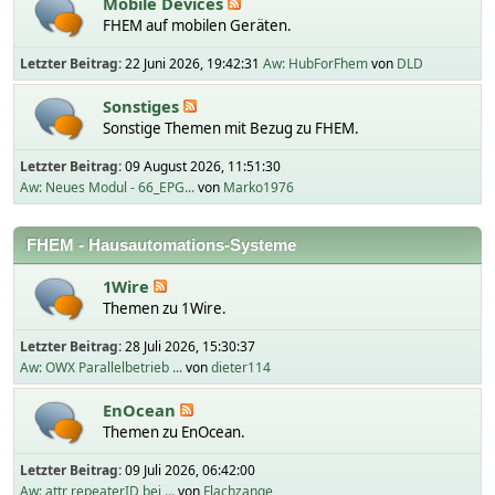
Mobile Devices
FHEM auf mobilen Geräten.
Letzter Beitrag:
22 Juni 2026, 19:42:31
Aw: HubForFhem
von
DLD
Sonstiges
Sonstige Themen mit Bezug zu FHEM.
Letzter Beitrag:
09 August 2026, 11:51:30
Aw: Neues Modul - 66_EPG...
von
Marko1976
FHEM - Hausautomations-Systeme
1Wire
Themen zu 1Wire.
Letzter Beitrag:
28 Juli 2026, 15:30:37
Aw: OWX Parallelbetrieb ...
von
dieter114
EnOcean
Themen zu EnOcean.
Letzter Beitrag:
09 Juli 2026, 06:42:00
Aw: attr repeaterID bei ...
von
Flachzange