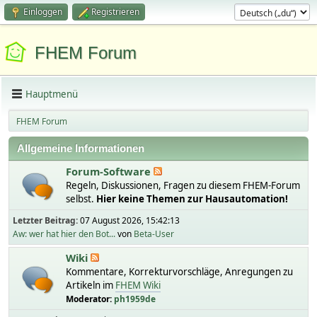
Einloggen
Registrieren
FHEM Forum
Hauptmenü
FHEM Forum
Allgemeine Informationen
Forum-Software
Regeln, Diskussionen, Fragen zu diesem FHEM-Forum
selbst.
Hier keine Themen zur Hausautomation!
Letzter Beitrag:
07 August 2026, 15:42:13
Aw: wer hat hier den Bot...
von
Beta-User
Wiki
Kommentare, Korrekturvorschläge, Anregungen zu
Artikeln im
FHEM Wiki
Moderator:
ph1959de