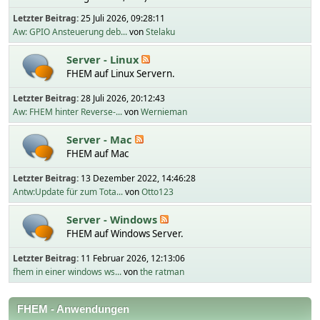
Letzter Beitrag:
25 Juli 2026, 09:28:11
Aw: GPIO Ansteuerung deb...
von
Stelaku
Server - Linux
FHEM auf Linux Servern.
Letzter Beitrag:
28 Juli 2026, 20:12:43
Aw: FHEM hinter Reverse-...
von
Wernieman
Server - Mac
FHEM auf Mac
Letzter Beitrag:
13 Dezember 2022, 14:46:28
Antw:Update für zum Tota...
von
Otto123
Server - Windows
FHEM auf Windows Server.
Letzter Beitrag:
11 Februar 2026, 12:13:06
fhem in einer windows ws...
von
the ratman
FHEM - Anwendungen