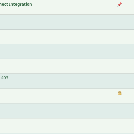
ect Integration
n 403
t