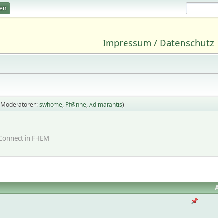
ren
Impressum / Datenschutz
(Moderatoren:
swhome
,
Pf@nne
,
Adimarantis
)
Connect in FHEM