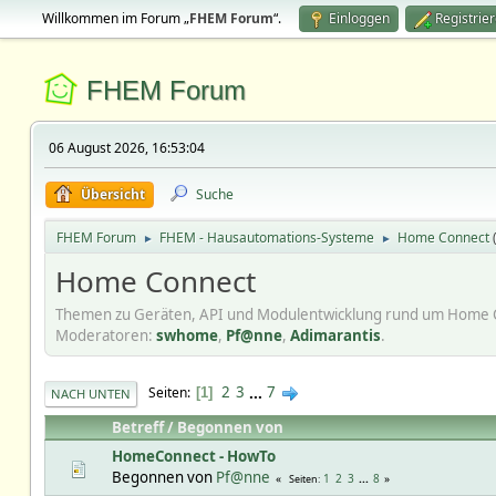
Willkommen im Forum „
FHEM Forum
“.
Einloggen
Registrie
FHEM Forum
06 August 2026, 16:53:04
Übersicht
Suche
FHEM Forum
FHEM - Hausautomations-Systeme
Home Connect
►
►
Home Connect
Themen zu Geräten, API und Modulentwicklung rund um Home 
Moderatoren:
swhome
,
Pf@nne
,
Adimarantis
.
2
3
...
7
Seiten
1
NACH UNTEN
Betreff
/
Begonnen von
HomeConnect - HowTo
Begonnen von
Pf@nne
1
2
3
...
8
Seiten