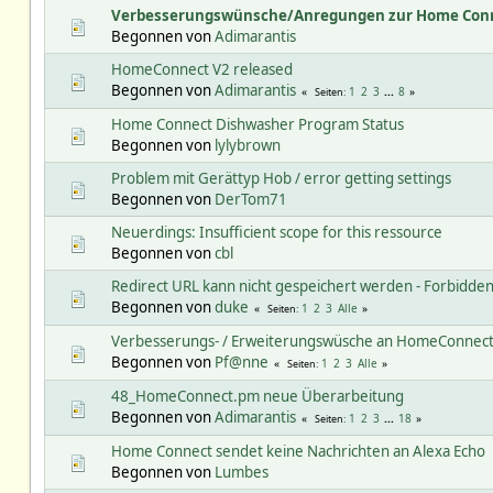
Verbesserungswünsche/Anregungen zur Home Conn
Begonnen von
Adimarantis
HomeConnect V2 released
Begonnen von
Adimarantis
1
2
3
...
8
Seiten
Home Connect Dishwasher Program Status
Begonnen von
lylybrown
Problem mit Gerättyp Hob / error getting settings
Begonnen von
DerTom71
Neuerdings: Insufficient scope for this ressource
Begonnen von
cbl
Redirect URL kann nicht gespeichert werden - Forbidde
Begonnen von
duke
1
2
3
Alle
Seiten
Verbesserungs- / Erweiterungswüsche an HomeConnec
Begonnen von
Pf@nne
1
2
3
Alle
Seiten
48_HomeConnect.pm neue Überarbeitung
Begonnen von
Adimarantis
1
2
3
...
18
Seiten
Home Connect sendet keine Nachrichten an Alexa Echo
Begonnen von
Lumbes