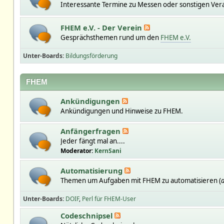
Interessante Termine zu Messen oder sonstigen Ver
FHEM e.V. - Der Verein
Gesprächsthemen rund um den
FHEM e.V.
Unter-Boards
Bildungsförderung
FHEM
Ankündigungen
Ankündigungen und Hinweise zu FHEM.
Anfängerfragen
Jeder fängt mal an....
Moderator:
KernSani
Automatisierung
Themen um Aufgaben mit FHEM zu automatisieren (
a
Unter-Boards
DOIF
Perl für FHEM-User
Codeschnipsel