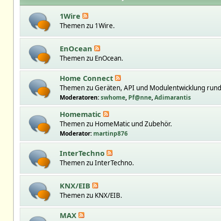
1Wire
Themen zu 1Wire.
EnOcean
Themen zu EnOcean.
Home Connect
Themen zu Geräten, API und Modulentwicklung run
Moderatoren:
swhome
,
Pf@nne
,
Adimarantis
Homematic
Themen zu HomeMatic und Zubehör.
Moderator:
martinp876
InterTechno
Themen zu InterTechno.
KNX/EIB
Themen zu KNX/EIB.
MAX