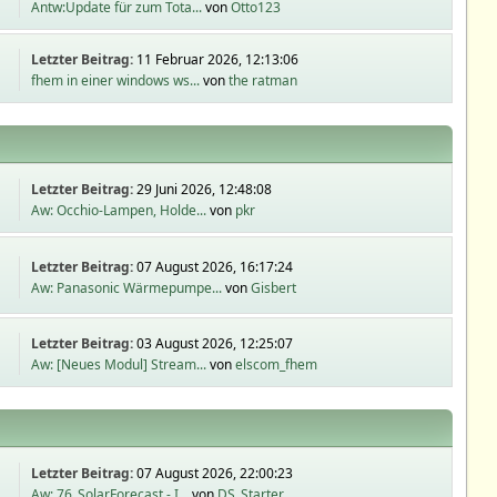
Antw:Update für zum Tota...
von
Otto123
Letzter Beitrag:
11 Februar 2026, 12:13:06
fhem in einer windows ws...
von
the ratman
Letzter Beitrag:
29 Juni 2026, 12:48:08
Aw: Occhio-Lampen, Holde...
von
pkr
Letzter Beitrag:
07 August 2026, 16:17:24
Aw: Panasonic Wärmepumpe...
von
Gisbert
Letzter Beitrag:
03 August 2026, 12:25:07
Aw: [Neues Modul] Stream...
von
elscom_fhem
Letzter Beitrag:
07 August 2026, 22:00:23
Aw: 76_SolarForecast - I...
von
DS_Starter