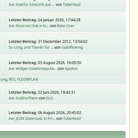
Aw: HowTo: Sensorik aus ...
von
TubeHead
Letzter Beitrag:
24 Januar 2026, 17:44:28
Aw: Incorrect link in lo...
von
Beta-User
Letzter Beitrag:
31 Dezember 2012, 13:54:02
So Long, and Thanks for ...
von
rudolfkoenig
Letzter Beitrag:
03 August 2026, 16:05:50
Aw: Widget-Datetimepicke...
von
Apollon
rung
RSS
FLOORPLAN
Letzter Beitrag:
22 Juni 2026, 19:42:31
Aw: HubForFhem
von
DLD
Letzter Beitrag:
06 August 2026, 20:45:02
Aw: JSON Datensatz in FH...
von
TubeHead