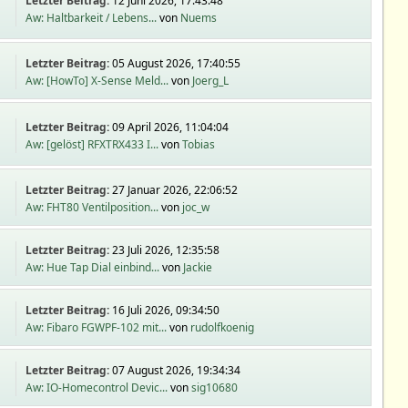
Letzter Beitrag:
12 Juni 2026, 17:43:48
Aw: Haltbarkeit / Lebens...
von
Nuems
Letzter Beitrag:
05 August 2026, 17:40:55
Aw: [HowTo] X-Sense Meld...
von
Joerg_L
Letzter Beitrag:
09 April 2026, 11:04:04
Aw: [gelöst] RFXTRX433 I...
von
Tobias
Letzter Beitrag:
27 Januar 2026, 22:06:52
Aw: FHT80 Ventilposition...
von
joc_w
Letzter Beitrag:
23 Juli 2026, 12:35:58
Aw: Hue Tap Dial einbind...
von
Jackie
Letzter Beitrag:
16 Juli 2026, 09:34:50
Aw: Fibaro FGWPF-102 mit...
von
rudolfkoenig
Letzter Beitrag:
07 August 2026, 19:34:34
Aw: IO-Homecontrol Devic...
von
sig10680