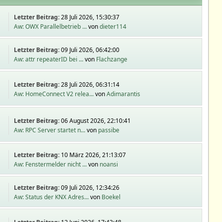
Letzter Beitrag:
28 Juli 2026, 15:30:37
Aw: OWX Parallelbetrieb ...
von
dieter114
Letzter Beitrag:
09 Juli 2026, 06:42:00
Aw: attr repeaterID bei ...
von
Flachzange
Letzter Beitrag:
28 Juli 2026, 06:31:14
Aw: HomeConnect V2 relea...
von
Adimarantis
Letzter Beitrag:
06 August 2026, 22:10:41
Aw: RPC Server startet n...
von
passibe
Letzter Beitrag:
10 März 2026, 21:13:07
Aw: Fenstermelder nicht ...
von
noansi
Letzter Beitrag:
09 Juli 2026, 12:34:26
Aw: Status der KNX Adres...
von
Boekel