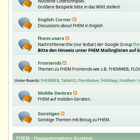
Nützliche Codeschnipsel.
Größere Beispiele bitte in das WIKI stellen!
English Corner
Discussions about FHEM in English
fhem-users
Nachrichtenarchiv (nur lesbar) der Google Group
fhe
Bitte den Hinweis unter FHEM Mailinglisten auf 
Frontends
Themen zu FHEM Frontends wie z.B. FHEMWEB, FLO
Unter-Boards
FHEMWEB
TabletUI
FhemNative
FHEMapp
fronthem /
Mobile Devices
FHEM auf mobilen Geräten.
Sonstiges
Sonstige Themen mit Bezug zu FHEM.
FHEM - Hausautomations-Systeme