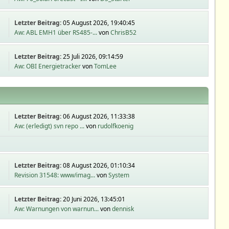
Letzter Beitrag:
05 August 2026, 19:40:45
Aw: ABL EMH1 über RS485-...
von
ChrisB52
Letzter Beitrag:
25 Juli 2026, 09:14:59
Aw: OBI Energietracker
von
TomLee
Letzter Beitrag:
06 August 2026, 11:33:38
Aw: (erledigt) svn repo ...
von
rudolfkoenig
Letzter Beitrag:
08 August 2026, 01:10:34
Revision 31548: www/imag...
von
System
Letzter Beitrag:
20 Juni 2026, 13:45:01
Aw: Warnungen von warnun...
von
dennisk