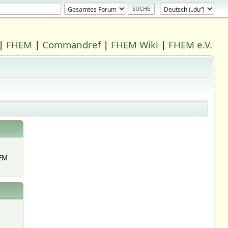
|
FHEM
|
Commandref
|
FHEM Wiki
|
FHEM e.V.
EM