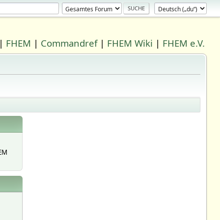
|
FHEM
|
Commandref
|
FHEM Wiki
|
FHEM e.V.
EM