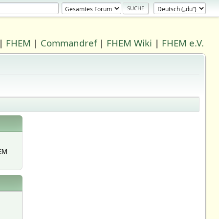
|
FHEM
|
Commandref
|
FHEM Wiki
|
FHEM e.V.
EM