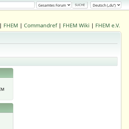
|
FHEM
|
Commandref
|
FHEM Wiki
|
FHEM e.V.
EM