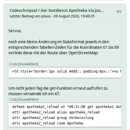
Codeschnipsel
/
Aw: Notdienst Apotheke via jso...
#5
Letzter Beitrag von
qlaus
- 09 August 2026, 19:49:25
Servus,
noch eine kleine Änderung im Stateformat jeweils in den
entsprechenden Tabellen-Zeilen für die Koordinaten 01 bis 09
verlinkt diese mit der Route über OpenStreetMap:
Code
Auswählen
<td style="border:1px solid #ddd;; padding:8px;;"><a href=
Um nicht jeden Tag die get-Funktion erneut aufrufen zu
müssen verwende ich ein AT:
Code
Auswählen
defmod apotheke2_reload at *08:31:00 get apotheke2 data-to
attr apotheke2_reload alias apotheke_reload
attr apotheke2_reload group Vorbereitung
attr apotheke2_reload room Apotheke