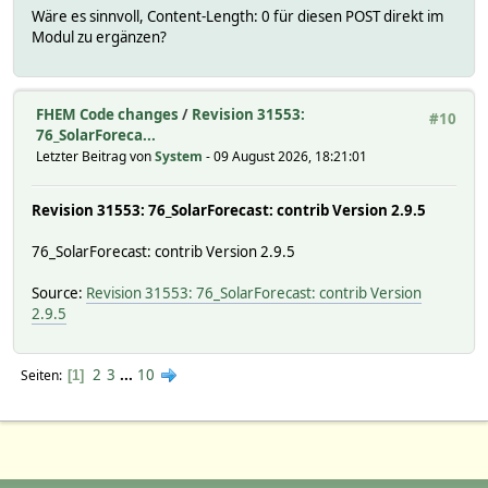
Wäre es sinnvoll, Content-Length: 0 für diesen POST direkt im
attr NotApotheke reading301JSON results_apotheken_apotheke
Modul zu ergänzen?
attr NotApotheke reading301Name 03_distance
attr NotApotheke reading302JSON results_apotheken_apotheke
attr NotApotheke reading302Name 03_name
FHEM Code changes
/
Revision 31553:
attr NotApotheke reading303JSON results_apotheken_apotheke
#10
76_SolarForeca...
attr NotApotheke reading303Name 03_id
Letzter Beitrag von
System
- 09 August 2026, 18:21:01
attr NotApotheke reading304JSON results_apotheken_apotheke
attr NotApotheke reading304Name 03_board
attr NotApotheke reading305JSON results_apotheken_apotheke
Revision 31553: 76_SolarForecast: contrib Version 2.9.5
attr NotApotheke reading305Name 03_apo_id
attr NotApotheke reading306JSON results_apotheken_apotheke
76_SolarForecast: contrib Version 2.9.5
attr NotApotheke reading306Name 03_street
attr NotApotheke reading307JSON results_apotheken_apotheke
Source:
Revision 31553: 76_SolarForecast: contrib Version
attr NotApotheke reading307Name 03_zip
2.9.5
attr NotApotheke reading308JSON results_apotheken_apotheke
attr NotApotheke reading308Name 03_city
attr NotApotheke reading309JSON results_apotheken_apotheke
2
3
...
10
Seiten
1
attr NotApotheke reading309Name 03_tel
attr NotApotheke reading310JSON results_apotheken_apothek
attr NotApotheke reading310Name 03_email
attr NotApotheke reading311JSON results_apotheken_apotheke
attr NotApotheke reading311Name 03_fax
attr NotApotheke reading312JSON results_apotheken_apotheke