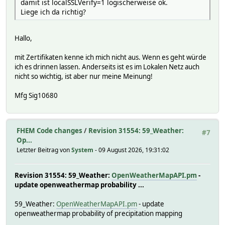
damit ist localSSLVerify=1 logischerweise ok.
Liege ich da richtig?
Hallo,
mit Zertifikaten kenne ich mich nicht aus. Wenn es geht würde
ich es drinnen lassen. Anderseits ist es im Lokalen Netz auch
nicht so wichtig, ist aber nur meine Meinung!
Mfg Sig10680
FHEM Code changes
/
Revision 31554: 59_Weather:
#7
Op...
Letzter Beitrag von
System
- 09 August 2026, 19:31:02
Revision 31554: 59_Weather:
OpenWeatherMapAPI.pm
-
update openweathermap probability ...
59_Weather:
OpenWeatherMapAPI.pm
- update
openweathermap probability of precipitation mapping