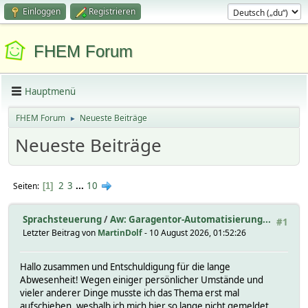
Einloggen
Registrieren
FHEM Forum
Hauptmenü
FHEM Forum
Neueste Beiträge
►
Neueste Beiträge
2
3
...
10
Seiten
1
Sprachsteuerung
/
Aw: Garagentor-Automatisierung...
#1
Letzter Beitrag von
MartinDolf
- 10 August 2026, 01:52:26
Hallo zusammen und Entschuldigung für die lange
Abwesenheit! Wegen einiger persönlicher Umstände und
vieler anderer Dinge musste ich das Thema erst mal
aufschieben, weshalb ich mich hier so lange nicht gemeldet