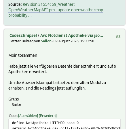
Source:
Revision 31554: 59_Weather:
OpenWeatherMapAPI.pm - update openweathermap
probability ...
Codeschnipsel
/
Aw: Notdienst Apotheke via jso...
#8
Letzter Beitrag von
Sailor
- 09 August 2026, 19:23:50
Moin tosammen
Habe jetzt alle verfügbaren Datenfelder extrahiert und auf 9
Apotheken erweitert.
Um die Abwaertskompatibilitaet zu dem alten Modul zu
erhalten, sind die Readings jetzt auf English.
Gruss
Sailor
Code
Auswählen
Erweitern
define NotApotheke HTTPMOD none 0
setuuid NotApotheke 6a75bcf1-f33f-a365-9870-6f6353bfcbac03