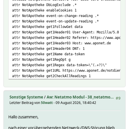
attr NotApotheke DbLogExclude .*
attr NotApotheke enableCookies 1
attr NotApotheke event-on-change-reading .*
attr NotApotheke event-on-update-reading .*
attr NotApotheke get1FollowGet data
attr NotApotheke get1Header01 User-Agent: Mozilla/5.0 (X11
attr NotApotheke get1Header02 Referer: https://www.aponet.
attr NotApotheke get1Header03 Host: www.aponet.de
attr NotApotheke get1Header04 DNT: 1
attr NotApotheke get1Name data-token
attr NotApotheke get1RegOpt g
attr NotApotheke get1Regex data-token=\"(.+?)\"
attr NotApotheke get1URL https://www.aponet.de/notdienstsu
attr NotApotheke get2CheckAllReadings 1
attr NotApotheke get2Data tx_aponetpharmacy_search[action]
attr NotApotheke get2Header01 User-Agent: Mozilla/5.0 (X11
attr NotApotheke get2Header02 Referer: https://www.aponet.
Sonstige Systeme
/
Aw: Netatmo Modul - 38_netatmo...
#9
attr NotApotheke get2Header03 Host: www.aponet.de
Letzter Beitrag von
50watt
- 09 August 2026, 18:40:42
attr NotApotheke get2Header04 DNT: 1
attr NotApotheke get2Header05 x-pharmacy-token: %%token%%
attr NotApotheke get2Header06 Content-Type: application/x-
Hallo zusammen,
attr NotApotheke get2Name data
attr NotApotheke get2URL https://www.aponet.de/notdienstsu
nach einer vorübergehenden Netzwerk-/DNS-Störung blieb