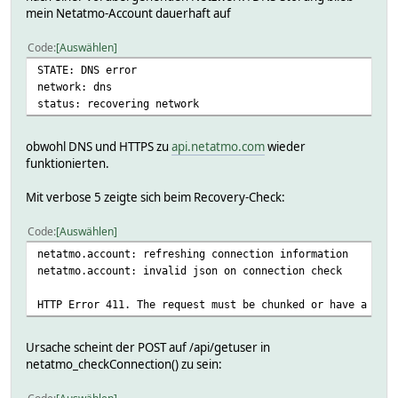
attr NotApotheke icon apotheke
mein Netatmo-Account dauerhaft auf
attr NotApotheke reading101JSON results_apotheken_apotheke
Code
Auswählen
attr NotApotheke reading101Name 01_distance
STATE: DNS error
attr NotApotheke reading102JSON results_apotheken_apotheke
network: dns
attr NotApotheke reading102Name 01_name
status: recovering network
attr NotApotheke reading103JSON results_apotheken_apotheke
attr NotApotheke reading103Name 01_id
attr NotApotheke reading104JSON results_apotheken_apotheke
obwohl DNS und HTTPS zu
api.netatmo.com
wieder
attr NotApotheke reading104Name 01_board
funktionierten.
attr NotApotheke reading105JSON results_apotheken_apotheke
attr NotApotheke reading105Name 01_apo_id
Mit verbose 5 zeigte sich beim Recovery-Check:
attr NotApotheke reading106JSON results_apotheken_apotheke
attr NotApotheke reading106Name 01_street
Code
Auswählen
attr NotApotheke reading107JSON results_apotheken_apotheke
netatmo.account: refreshing connection information
attr NotApotheke reading107Name 01_zip
netatmo.account: invalid json on connection check
attr NotApotheke reading108JSON results_apotheken_apotheke
attr NotApotheke reading108Name 01_city
HTTP Error 411. The request must be chunked or have a cont
attr NotApotheke reading109JSON results_apotheken_apotheke
attr NotApotheke reading109Name 01_tel
attr NotApotheke reading110JSON results_apotheken_apothek
Ursache scheint der POST auf /api/getuser in
attr NotApotheke reading110Name 01_email
netatmo_checkConnection() zu sein:
attr NotApotheke reading111JSON results_apotheken_apotheke
attr NotApotheke reading111Name 01_fax