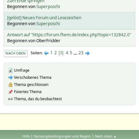
Zum Ende springen
Begonnen von
Superposchi
[gelöst] Neues Forum und Lesezeichen
Begonnen von
Superposchi
Antwort auf "https://forum.fhem.de/index.php?topic=132842.0"
Begonnen von OberFrickler
1
2
4
5
...
23
Seiten
3
NACH OBEN
Umfrage
Verschobenes Thema
Thema geschlossen
Fixiertes Thema
Thema, das du beobachtest
|
|
Hilfe
Nutzungsbedingungen und Regeln
Nach oben ▲