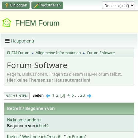
Einloggen
Registrieren
FHEM Forum
Hauptmenü
FHEM Forum
Allgemeine Informationen
Forum-Software
►
►
Forum-Software
Regeln, Diskussionen, Fragen zu diesem FHEM-Forum selbst.
Hier keine Themen zur Hausautomation!
1
2
4
5
...
23
Seiten
3
NACH UNTEN
Betreff
/
Begonnen von
Nickname ändern
Begonnen von
icho44
[gelöst] Wie finde ich "msg #..." im Forum?