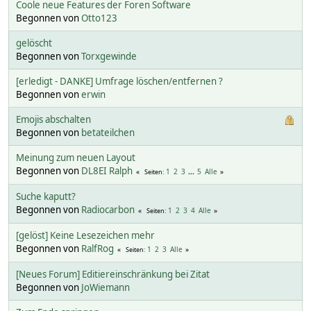
Coole neue Features der Foren Software
Begonnen von
Otto123
gelöscht
Begonnen von
Torxgewinde
[erledigt - DANKE] Umfrage löschen/entfernen ?
Begonnen von
erwin
Emojis abschalten
Begonnen von
betateilchen
Meinung zum neuen Layout
Begonnen von
DL8EI Ralph
1
2
3
...
5
Alle
Seiten
Suche kaputt?
Begonnen von
Radiocarbon
1
2
3
4
Alle
Seiten
[gelöst] Keine Lesezeichen mehr
Begonnen von
RalfRog
1
2
3
Alle
Seiten
[Neues Forum] Editiereinschränkung bei Zitat
Begonnen von
JoWiemann