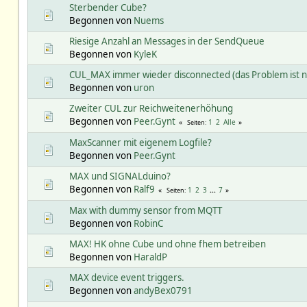
Sterbender Cube?
Begonnen von
Nuems
Riesige Anzahl an Messages in der SendQueue
Begonnen von
KyleK
CUL_MAX immer wieder disconnected (das Problem ist ni
Begonnen von
uron
Zweiter CUL zur Reichweitenerhöhung
Begonnen von
Peer.Gynt
1
2
Alle
Seiten
MaxScanner mit eigenem Logfile?
Begonnen von
Peer.Gynt
MAX und SIGNALduino?
Begonnen von
Ralf9
1
2
3
...
7
Seiten
Max with dummy sensor from MQTT
Begonnen von
RobinC
MAX! HK ohne Cube und ohne fhem betreiben
Begonnen von
HaraldP
MAX device event triggers.
Begonnen von
andyBex0791