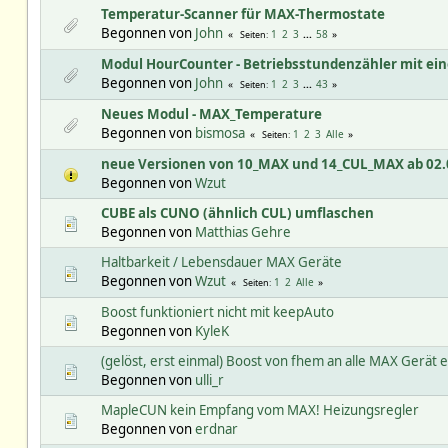
Temperatur-Scanner für MAX-Thermostate
Begonnen von
John
1
2
3
...
58
Seiten
Modul HourCounter - Betriebsstundenzähler mit ei
Begonnen von
John
1
2
3
...
43
Seiten
Neues Modul - MAX_Temperature
Begonnen von
bismosa
1
2
3
Alle
Seiten
neue Versionen von 10_MAX und 14_CUL_MAX ab 02.
Begonnen von
Wzut
CUBE als CUNO (ähnlich CUL) umflaschen
Begonnen von
Matthias Gehre
Haltbarkeit / Lebensdauer MAX Geräte
Begonnen von
Wzut
1
2
Alle
Seiten
Boost funktioniert nicht mit keepAuto
Begonnen von
KyleK
(gelöst, erst einmal) Boost von fhem an alle MAX Gerät 
Begonnen von
ulli_r
MapleCUN kein Empfang vom MAX! Heizungsregler
Begonnen von
erdnar