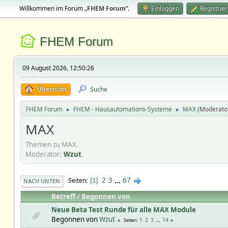
Willkommen im Forum „
FHEM Forum
“.
Einloggen
Registrie
FHEM Forum
09 August 2026, 12:50:26
Übersicht
Suche
FHEM Forum
FHEM - Hausautomations-Systeme
MAX
(Moderato
►
►
MAX
Themen zu MAX.
Moderator:
Wzut
.
2
3
...
67
Seiten
1
NACH UNTEN
Betreff
/
Begonnen von
Neue Beta Test Runde für alle MAX Module
Begonnen von
Wzut
1
2
3
...
14
Seiten