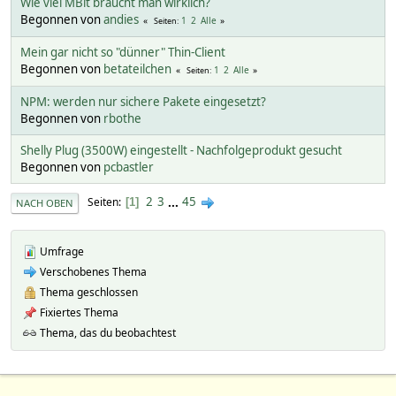
Wie viel MBit braucht man wirklich?
Begonnen von
andies
1
2
Alle
Seiten
Mein gar nicht so "dünner" Thin-Client
Begonnen von
betateilchen
1
2
Alle
Seiten
NPM: werden nur sichere Pakete eingesetzt?
Begonnen von
rbothe
Shelly Plug (3500W) eingestellt - Nachfolgeprodukt gesucht
Begonnen von
pcbastler
2
3
...
45
Seiten
1
NACH OBEN
Umfrage
Verschobenes Thema
Thema geschlossen
Fixiertes Thema
Thema, das du beobachtest