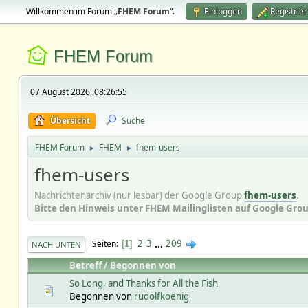
Willkommen im Forum „
FHEM Forum
“.
Einloggen
Registrie
FHEM Forum
07 August 2026, 08:26:55
Übersicht
Suche
FHEM Forum
FHEM
fhem-users
►
►
fhem-users
Nachrichtenarchiv (nur lesbar) der Google Group
fhem-users
.
Bitte den Hinweis unter FHEM Mailinglisten auf Google Gro
2
3
...
209
Seiten
1
NACH UNTEN
Betreff
/
Begonnen von
So Long, and Thanks for All the Fish
Begonnen von
rudolfkoenig