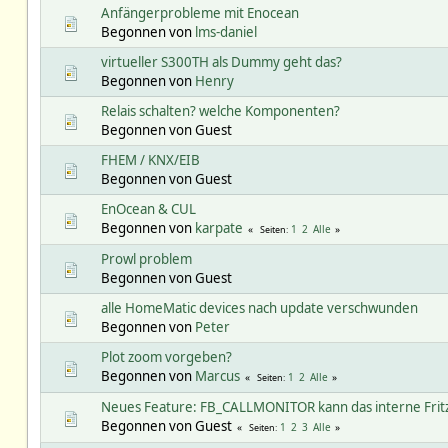
Anfängerprobleme mit Enocean
Begonnen von
lms-daniel
virtueller S300TH als Dummy geht das?
Begonnen von
Henry
Relais schalten? welche Komponenten?
Begonnen von Guest
FHEM / KNX/EIB
Begonnen von Guest
EnOcean & CUL
Begonnen von
karpate
1
2
Alle
Seiten
Prowl problem
Begonnen von Guest
alle HomeMatic devices nach update verschwunden
Begonnen von
Peter
Plot zoom vorgeben?
Begonnen von
Marcus
1
2
Alle
Seiten
Neues Feature: FB_CALLMONITOR kann das interne Frit
Begonnen von Guest
1
2
3
Alle
Seiten