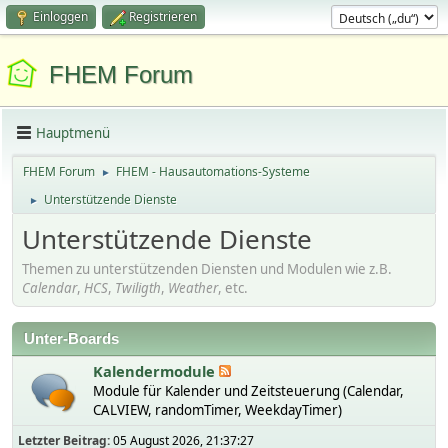
Einloggen
Registrieren
FHEM Forum
Hauptmenü
FHEM Forum
FHEM - Hausautomations-Systeme
►
Unterstützende Dienste
►
Unterstützende Dienste
Themen zu unterstützenden Diensten und Modulen wie z.B.
Calendar
,
HCS
,
Twiligth
,
Weather
, etc.
Unter-Boards
Kalendermodule
Module für Kalender und Zeitsteuerung (Calendar,
CALVIEW, randomTimer, WeekdayTimer)
Letzter Beitrag:
05 August 2026, 21:37:27