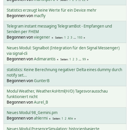
Statistics erzeugt keine Werte für ein Device mehr
Begonnen von
macfly
Telegram instant messaging TelegramBot - Empfangen und
Senden per FHEM
Begonnen von
viegener
1
2
3
...
193
Seiten
Neues Modul: Signalbot (Integration für den Signal Messenger)
via signal-cli
Begonnen von
Adimarantis
1
2
3
...
99
Seiten
statistics: Keine Berechnung negativer Delta eines dummy durch
notify set...
Begonnen von
GunterB
Modul Weather, WeatherAsHtml(H/D) Tagesvorausschau
funktioniert nicht
Begonnen von
Aurel_B
Neues Modul 98_Gemini.pm
Begonnen von
ahlermi
1
2
Alle
Seiten
Neues Modul PresenceSimulation: historienbasierte