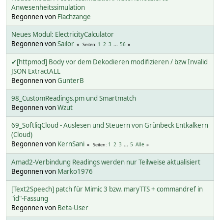
Anwesenheitssimulation
Begonnen von
Flachzange
Neues Modul: ElectricityCalculator
Begonnen von
Sailor
1
2
3
...
56
Seiten
✔[httpmod] Body vor dem Dekodieren modifizieren / bzw Invalid
JSON ExtractALL
Begonnen von
GunterB
98_CustomReadings.pm und Smartmatch
Begonnen von
Wzut
69_SoftliqCloud - Auslesen und Steuern von Grünbeck Entkalkern
(Cloud)
Begonnen von
KernSani
1
2
3
...
5
Alle
Seiten
Amad2-Verbindung Readings werden nur Teilweise aktualisiert
Begonnen von
Marko1976
[Text2Speech] patch für Mimic 3 bzw. maryTTS + commandref in
"id"-Fassung
Begonnen von
Beta-User