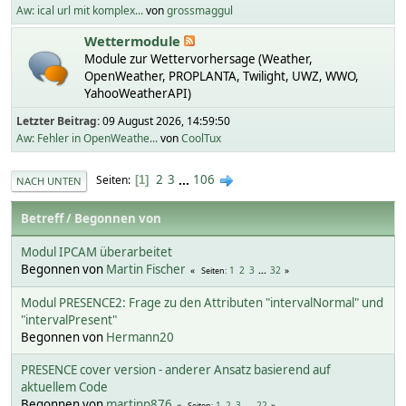
Aw: ical url mit komplex...
von
grossmaggul
Wettermodule
Module zur Wettervorhersage (Weather,
OpenWeather, PROPLANTA, Twilight, UWZ, WWO,
YahooWeatherAPI)
Letzter Beitrag:
09 August 2026, 14:59:50
Aw: Fehler in OpenWeathe...
von
CoolTux
2
3
...
106
Seiten
1
NACH UNTEN
Betreff
/
Begonnen von
Modul IPCAM überarbeitet
Begonnen von
Martin Fischer
1
2
3
...
32
Seiten
Modul PRESENCE2: Frage zu den Attributen "intervalNormal" und
"intervalPresent"
Begonnen von
Hermann20
PRESENCE cover version - anderer Ansatz basierend auf
aktuellem Code
Begonnen von
martinp876
1
2
3
...
22
Seiten