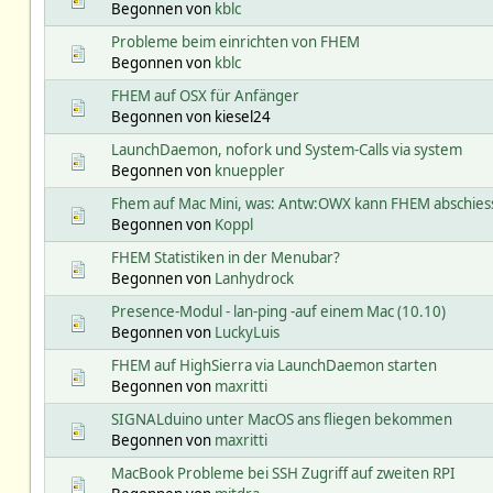
Begonnen von
kblc
Probleme beim einrichten von FHEM
Begonnen von
kblc
FHEM auf OSX für Anfänger
Begonnen von kiesel24
LaunchDaemon, nofork und System-Calls via system
Begonnen von
knueppler
Fhem auf Mac Mini, was: Antw:OWX kann FHEM abschiess
Begonnen von
Koppl
FHEM Statistiken in der Menubar?
Begonnen von
Lanhydrock
Presence-Modul - lan-ping -auf einem Mac (10.10)
Begonnen von
LuckyLuis
FHEM auf HighSierra via LaunchDaemon starten
Begonnen von
maxritti
SIGNALduino unter MacOS ans fliegen bekommen
Begonnen von
maxritti
MacBook Probleme bei SSH Zugriff auf zweiten RPI