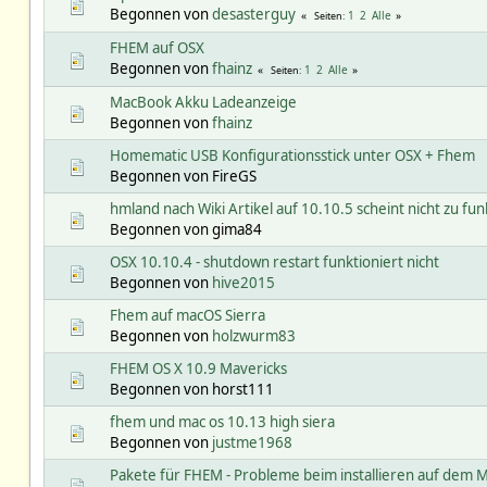
Begonnen von
desasterguy
1
2
Alle
Seiten
FHEM auf OSX
Begonnen von
fhainz
1
2
Alle
Seiten
MacBook Akku Ladeanzeige
Begonnen von
fhainz
Homematic USB Konfigurationsstick unter OSX + Fhem
Begonnen von FireGS
hmland nach Wiki Artikel auf 10.10.5 scheint nicht zu fu
Begonnen von gima84
OSX 10.10.4 - shutdown restart funktioniert nicht
Begonnen von
hive2015
Fhem auf macOS Sierra
Begonnen von
holzwurm83
FHEM OS X 10.9 Mavericks
Begonnen von horst111
fhem und mac os 10.13 high siera
Begonnen von
justme1968
Pakete für FHEM - Probleme beim installieren auf dem 