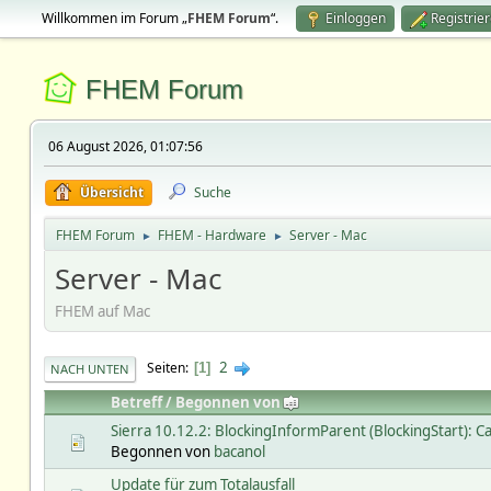
Willkommen im Forum „
FHEM Forum
“.
Einloggen
Registrie
FHEM Forum
06 August 2026, 01:07:56
Übersicht
Suche
FHEM Forum
FHEM - Hardware
Server - Mac
►
►
Server - Mac
FHEM auf Mac
2
Seiten
1
NACH UNTEN
Betreff
/
Begonnen von
Sierra 10.12.2: BlockingInformParent (BlockingStart): Ca
Begonnen von
bacanol
Update für zum Totalausfall