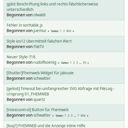
gplot Beschriftung links und rechts fälschlicherweise
unterschiedlich
Begonnen von
olwaldi
Fehler in sorttable.js
Begonnen von
juemuc
1
2
Alle
Seiten
Style ios12 übermittelt falschen Wert
Begonnen von
FlatTV
Neuer Style: f18
Begonnen von
rudolfkoenig
1
2
3
...
35
Seiten
[Shutter]Fhemweb Widget für Jalousie
Begonnen von
schwatter
[gelöst] Timeout bei umfangreicher SVG Abfrage mit FileLog -
Ursprung 01_FHEMWEB
Begonnen von
quartz
[Voicecontrol] Button für Fhemweb
Begonnen von
schwatter
1
2
3
...
7
Alle
Seiten
[bug?] FHEMWEB und die Anzeige inline-Hilfe