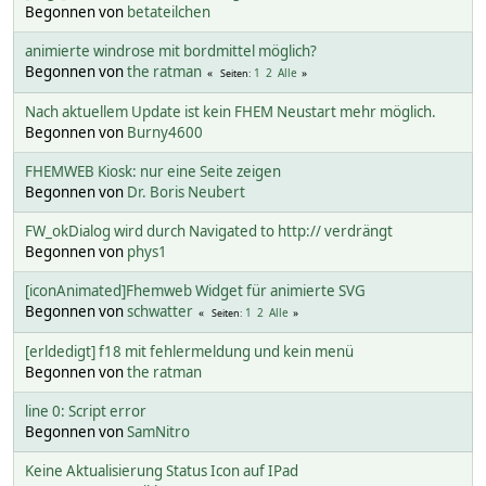
Begonnen von
betateilchen
animierte windrose mit bordmittel möglich?
Begonnen von
the ratman
1
2
Alle
Seiten
Nach aktuellem Update ist kein FHEM Neustart mehr möglich.
Begonnen von
Burny4600
FHEMWEB Kiosk: nur eine Seite zeigen
Begonnen von
Dr. Boris Neubert
FW_okDialog wird durch Navigated to http:// verdrängt
Begonnen von
phys1
[iconAnimated]Fhemweb Widget für animierte SVG
Begonnen von
schwatter
1
2
Alle
Seiten
[erldedigt] f18 mit fehlermeldung und kein menü
Begonnen von
the ratman
line 0: Script error
Begonnen von
SamNitro
Keine Aktualisierung Status Icon auf IPad