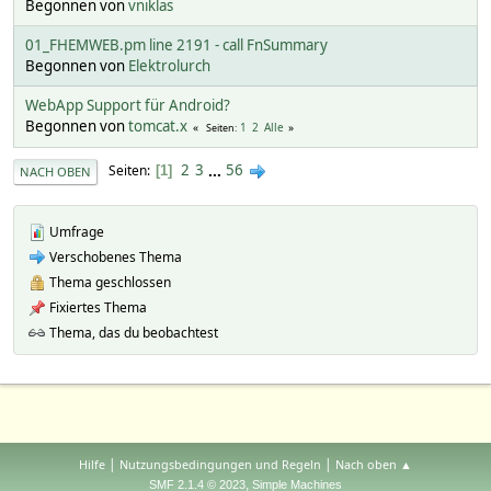
Begonnen von
vniklas
01_FHEMWEB.pm line 2191 - call FnSummary
Begonnen von
Elektrolurch
WebApp Support für Android?
Begonnen von
tomcat.x
1
2
Alle
Seiten
2
3
...
56
Seiten
1
NACH OBEN
Umfrage
Verschobenes Thema
Thema geschlossen
Fixiertes Thema
Thema, das du beobachtest
|
|
Hilfe
Nutzungsbedingungen und Regeln
Nach oben ▲
,
SMF 2.1.4 © 2023
Simple Machines