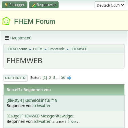
Einloggen
Registrieren
FHEM Forum
Hauptmenü
FHEM Forum
FHEM
Frontends
FHEMWEB
►
►
►
FHEMWEB
2
3
...
56
Seiten
1
NACH UNTEN
Betreff
/
Begonnen von
[tile-style] Kachel-Skin für f18
Begonnen von
schwatter
[Gauge] FHEMWEB Messgerätewidget
Begonnen von
schwatter
1
2
Alle
Seiten