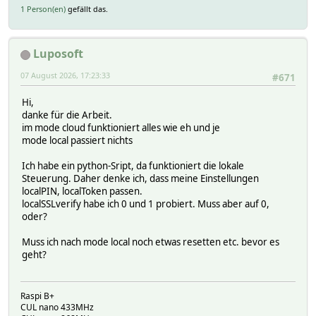
1 Person(en)
gefällt das.
Luposoft
07 August 2026, 17:23:33
#671
Hi,
danke für die Arbeit.
im mode cloud funktioniert alles wie eh und je
mode local passiert nichts
Ich habe ein python-Sript, da funktioniert die lokale
Steuerung. Daher denke ich, dass meine Einstellungen
localPIN, localToken passen.
localSSLverify habe ich 0 und 1 probiert. Muss aber auf 0,
oder?
Muss ich nach mode local noch etwas resetten etc. bevor es
geht?
Raspi B+
CUL nano 433MHz