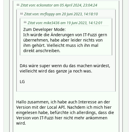
nonblocking => 1,
Zitat von: eckonator am 05 April 2024, 23:04:24
});
}
Zitat von: mrfloppy am 20 Juni 2023, 14:18:10
sub tahoma_handle_login_response($) {
Zitat von: mike3436 am 19 Juni 2023, 14:12:01
my ($hash, $response) = @_;
Zum Developer Mode:
my $name = $hash->{NAME};
Ich würde die Änderungen von IT-Fuzzi gern
übernehmen, habe aber leider nichts von
if ($response->{httpCode} == 200) {
ihm gehört. Vielleicht muss ich ihn mal
my $session_id = $response->{HTTPCookies}->{'JSESSION
direkt anschreiben.
Log3 $name, 2, "$name: Login erfolgreich, Session-ID
# Nach erfolgreicher Anmeldung können weitere Aktione
DAs wäre super wenn du das machen würdest,
# Z.B. Token generieren, um die lokale API zu autori
vielleicht wird das ganze ja noch was.
tahoma_generate_token($hash, $session_id);
} else {
LG
Log3 $name, 2, "$name: Login fehlgeschlagen, HTTP-Cod
# Hier können Sie entsprechend auf einen fehlgeschlag
}
Hallo zusammen, ich habe auch Interesse an der
}
Version mit der Local API. Nachdem ich mich hier
eingelesen habe, befürchte ich allerdings, dass die
sub tahoma_generate_token($) {
Version von IT-Fuzzi hier nicht mehr ankommen
my ($hash, $session_id) = @_;
wird.
my $name = $hash->{NAME};