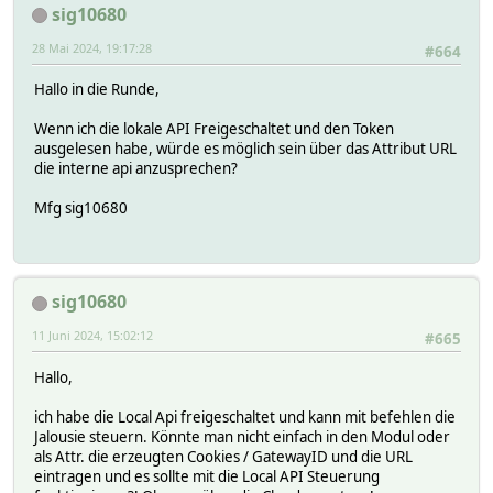
sig10680
my $name = $hash->{NAME};
28 Mai 2024, 19:17:28
#664
if ($response->{httpCode} == 200) {
my $session_id = $response->{HTTPCookies}->{'JSESSIO
Hallo in die Runde,
Log3 $name, 2, "$name: Login erfolgreich, Session-I
Wenn ich die lokale API Freigeschaltet und den Token
# Nach erfolgreicher Anmeldung können weitere Aktio
ausgelesen habe, würde es möglich sein über das Attribut URL
# Z.B. Token generieren, um die lokale API zu auto
die interne api anzusprechen?
tahoma_generate_token($hash, $session_id);
} else {
Mfg sig10680
Log3 $name, 2, "$name: Login fehlgeschlagen, HTTP-C
# Hier können Sie entsprechend auf einen fehlgeschl
}
}
sig10680
sub tahoma_generate_token($) {
my ($hash, $session_id) = @_;
11 Juni 2024, 15:02:12
#665
my $name = $hash->{NAME};
Hallo,
# Token-Generierungs-Anfrage an lokale API senden
my $token_url = "${local_url}config/$pod/local/token
ich habe die Local Api freigeschaltet und kann mit befehlen die
my %token_headers = (
Jalousie steuern. Könnte man nicht einfach in den Modul oder
'Content-Type' => 'application/json',
als Attr. die erzeugten Cookies / GatewayID und die URL
'Cookie' => "JSESSIONID=$session_id"
eintragen und es sollte mit die Local API Steuerung
);