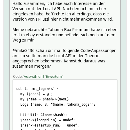
timeout => 10,
Hallo zusammen, ich habe auch Interesse an der
noshutdown => 1,
Version mit der Local API. Nachdem ich mich hier
hash => $hash,
eingelesen habe, befürchte ich allerdings, dass die
url => $token_url,
Version von IT-Fuzzi hier nicht mehr ankommen wird.
headers => \%token_headers,
callback => \&tahoma_handle_token_response,
Meine gebrauchte Tahoma Box Premium habe ich eben
nonblocking => 1,
erst in ebay erstanden und befindet sich noch auf dem
});
Weg zu mir.
}
@mike3436 schau dir mal folgende Code-Anpassungen
sub tahoma_handle_token_response($) {
an - so sollte man die Local API in der Theorie
my ($hash, $response) = @_;
angesprochen bekommen. Kannst du daraus was
my $name = $hash->{NAME};
zusammen mergen?
if ($response->{httpCode} == 200) {
Code
Auswählen
Erweitern
my $token = $response->{data}->{token}; # Token aus de
Log3 $name, 2, "$name: Token erfolgreich generiert: $t
sub tahoma_login($) {
# Hier können Sie den generierten Token speichern und f
my ($hash) = @_;
} else {
my $name = $hash->{NAME};
Log3 $name, 2, "$name: Fehler beim Generieren des Token
Log3 $name, 3, "$name: tahoma_login";
# Hier können Sie entsprechend auf einen Fehler beim Ge
}
HttpUtils_Close($hash);
}
$hash->{logged_in} = undef;
$hash->{startup_run} = undef;