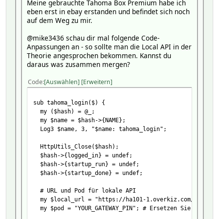
Meine gebrauchte Tahoma Box Premium habe ich
# Token-Generierungs-Anfrage an lokale API senden
eben erst in ebay erstanden und befindet sich noch
my $token_url = "${local_url}config/$pod/local/tokens/
auf dem Weg zu mir.
my %token_headers = (
'Content-Type' => 'application/json',
@mike3436 schau dir mal folgende Code-
'Cookie' => "JSESSIONID=$session_id"
Anpassungen an - so sollte man die Local API in der
);
Theorie angesprochen bekommen. Kannst du
daraus was zusammen mergen?
HttpUtils_NonblockingGet({
timeout => 10,
Code
Auswählen
Erweitern
noshutdown => 1,
hash => $hash,
url => $token_url,
sub tahoma_login($) {
headers => \%token_headers,
my ($hash) = @_;
callback => \&tahoma_handle_token_response,
my $name = $hash->{NAME};
nonblocking => 1,
Log3 $name, 3, "$name: tahoma_login";
});
}
HttpUtils_Close($hash);
$hash->{logged_in} = undef;
sub tahoma_handle_token_response($) {
$hash->{startup_run} = undef;
my ($hash, $response) = @_;
$hash->{startup_done} = undef;
my $name = $hash->{NAME};
# URL und Pod für lokale API
if ($response->{httpCode} == 200) {
my $local_url = "https://ha101-1.overkiz.com/enduser
my $token = $response->{data}->{token}; # Token aus d
my $pod = "YOUR_GATEWAY_PIN"; # Ersetzen Sie dies du
Log3 $name, 2, "$name: Token erfolgreich generiert: 