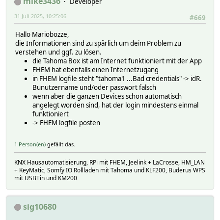
mike3436
Developer
31 Juli 2025, 10:25:06
#669
Hallo Mariobozze,
die Informationen sind zu spärlich um deim Problem zu
verstehen und ggf. zu lösen.
die Tahoma Box ist am Internet funktioniert mit der App
FHEM hat ebenfalls einen Internetzugang
in FHEM logfile steht "tahoma1 ...Bad credentials" -> idR.
Bunutzername und/oder passwort falsch
wenn aber die ganzen Devices schon automatisch
angelegt worden sind, hat der login mindestens einmal
funktioniert
-> FHEM logfile posten
1 Person(en)
gefällt das.
KNX Hausautomatisierung, RPi mit FHEM, Jeelink + LaCrosse, HM_LAN
+ KeyMatic, Somfy IO Rollladen mit Tahoma und KLF200, Buderus WPS
mit USBTin und KM200
sig10680