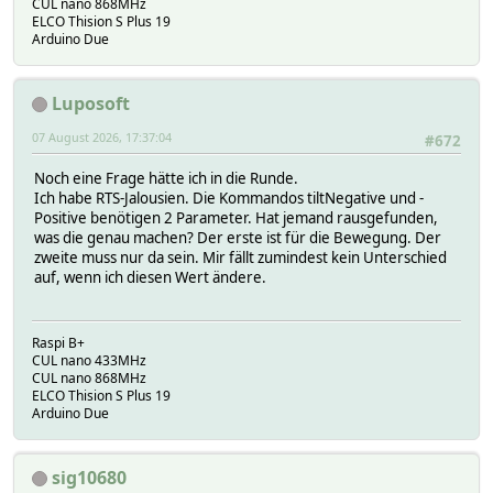
CUL nano 868MHz
ELCO Thision S Plus 19
Arduino Due
Luposoft
07 August 2026, 17:37:04
#672
Noch eine Frage hätte ich in die Runde.
Ich habe RTS-Jalousien. Die Kommandos tiltNegative und -
Positive benötigen 2 Parameter. Hat jemand rausgefunden,
was die genau machen? Der erste ist für die Bewegung. Der
zweite muss nur da sein. Mir fällt zumindest kein Unterschied
auf, wenn ich diesen Wert ändere.
Raspi B+
CUL nano 433MHz
CUL nano 868MHz
ELCO Thision S Plus 19
Arduino Due
sig10680