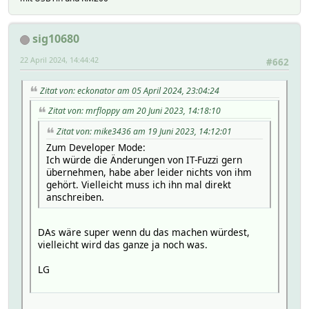
if ($response->{httpCode} == 200) {
my $session_id = $response->{HTTPCookies}->{'JSESSIONID
Log3 $name, 2, "$name: Login erfolgreich, Session-ID: 
sig10680
# Nach erfolgreicher Anmeldung können weitere Aktionen
22 April 2024, 14:44:42
#662
# Z.B. Token generieren, um die lokale API zu autoris
tahoma_generate_token($hash, $session_id);
} else {
Zitat von: eckonator am 05 April 2024, 23:04:24
Log3 $name, 2, "$name: Login fehlgeschlagen, HTTP-Code
Zitat von: mrfloppy am 20 Juni 2023, 14:18:10
# Hier können Sie entsprechend auf einen fehlgeschlage
}
Zitat von: mike3436 am 19 Juni 2023, 14:12:01
}
Zum Developer Mode:
Ich würde die Änderungen von IT-Fuzzi gern
sub tahoma_generate_token($) {
übernehmen, habe aber leider nichts von ihm
my ($hash, $session_id) = @_;
gehört. Vielleicht muss ich ihn mal direkt
my $name = $hash->{NAME};
anschreiben.
# Token-Generierungs-Anfrage an lokale API senden
my $token_url = "${local_url}config/$pod/local/tokens/g
DAs wäre super wenn du das machen würdest,
my %token_headers = (
vielleicht wird das ganze ja noch was.
'Content-Type' => 'application/json',
'Cookie' => "JSESSIONID=$session_id"
LG
);
HttpUtils_NonblockingGet({