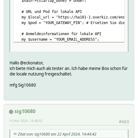
$hash->{startup_done} = undef;
# URL und Pod für lokale API
my $local_url = "https://ha101-1.overkiz.com/enduser-m
my $pod = "YOUR_GATEWAY_PIN"; # Ersetzen Sie dies durc
# Anmeldeinformationen für lokale API
my $username = "YOUR_EMAIL_ADDRESS";
my $password = "YOUR_PASSWORD";
# Login-Anfrage an lokale API senden
my $login_url = "${local_url}login";
Hallo @eckonator,
my $login_body = "userId=$username&userPassword=$passw
ich biete mich auch als tester an. Ich habe meine Box schon für
my %login_headers = (
die locale nutzung freigeschaltet.
'Content-Type' => 'application/x-www-form-urlencoded
);
mfg Sig10680
HttpUtils_NonblockingGet({
timeout => 10,
noshutdown => 1,
sig10680
hash => $hash,
url => $login_url,
14 Mai 2024, 14:48:02
#663
data => $login_body,
headers => \%login_headers,
callback => \&tahoma_handle_login_response,
Zitat von: sig10680 am 22 April 2024, 14:44:42