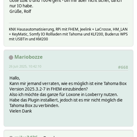
close bzw. 0 und 100% geht - bin mir aber nicht sicher, da ich
nur IO habe.
Grüße, Rolf
KNX Hausautomatisierung, RPi mit FHEM, Jeelink + LaCrosse, HM_LAN
+ KeyMatic, Somfy IO Rollladen mit Tahoma und KLF200, Buderus WPS
mit USBTin und KM200
Mariobozze
26 Juli 2025, 10:42:10
#668
Hallo,
Kann mir jemand verraten, wie es möglich ist eine Tahoma Box
Version 2025.3.2-7 in FHEM einzubinden?
Also ich möchte das ganze für Loxone in Loxberry nutzen.
Habe das Plugin installiert, jedoch ist es mir nicht möglich die
Tahoma Box zu verbinden.
Vielen Dank