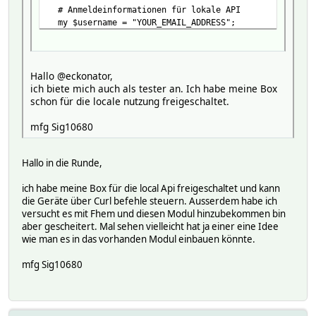
# Hier können Sie den generierten Token speichern und
# Anmeldeinformationen für lokale API
} else {
my $username = "YOUR_EMAIL_ADDRESS";
Log3 $name, 2, "$name: Fehler beim Generieren des Tok
my $password = "YOUR_PASSWORD";
# Hier können Sie entsprechend auf einen Fehler beim 
}
# Login-Anfrage an lokale API senden
}
my $login_url = "${local_url}login";
Hallo @eckonator,
my $login_body = "userId=$username&userPassword=$pas
ich biete mich auch als tester an. Ich habe meine Box
my %login_headers = (
schon für die locale nutzung freigeschaltet.
'Content-Type' => 'application/x-www-form-urlencod
);
mfg Sig10680
HttpUtils_NonblockingGet({
Hallo in die Runde,
timeout => 10,
noshutdown => 1,
ich habe meine Box für die local Api freigeschaltet und kann
hash => $hash,
die Geräte über Curl befehle steuern. Ausserdem habe ich
url => $login_url,
versucht es mit Fhem und diesen Modul hinzubekommen bin
data => $login_body,
aber gescheitert. Mal sehen vielleicht hat ja einer eine Idee
headers => \%login_headers,
wie man es in das vorhanden Modul einbauen könnte.
callback => \&tahoma_handle_login_response,
nonblocking => 1,
mfg Sig10680
});
}
sub tahoma_handle_login_response($) {
my ($hash, $response) = @_;