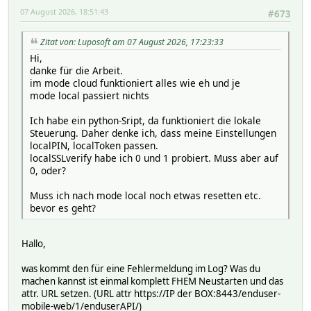
07 August 2026, 18:51:43
#673
Zitat von: Luposoft am 07 August 2026, 17:23:33
Hi,
danke für die Arbeit.
im mode cloud funktioniert alles wie eh und je
mode local passiert nichts
Ich habe ein python-Sript, da funktioniert die lokale
Steuerung. Daher denke ich, dass meine Einstellungen
localPIN, localToken passen.
localSSLverify habe ich 0 und 1 probiert. Muss aber auf
0, oder?
Muss ich nach mode local noch etwas resetten etc.
bevor es geht?
Hallo,
was kommt den für eine Fehlermeldung im Log? Was du
machen kannst ist einmal komplett FHEM Neustarten und das
attr. URL setzen. (URL attr https://IP der BOX:8443/enduser-
mobile-web/1/enduserAPI/)