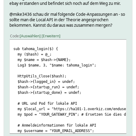
ebay erstanden und befindet sich noch auf dem Weg zu mir.
@mike3436 schau dir mal folgende Code-Anpassungen an - so
sollte man die Local API in der Theorie angesprochen
bekommen. Kannst du daraus was zusammen mergen?
Code
Auswählen
Erweitern
sub tahoma_login($) {
my ($hash) = @_;
my $name = $hash->{NAME};
Log3 $name, 3, "$name: tahoma_login";
HttpUtils_Close($hash);
$hash->{logged_in} = undef;
$hash->{startup_run} = undef;
$hash->{startup_done} = undef;
# URL und Pod für lokale API
my $local_url = "https://ha101-1.overkiz.com/enduser-mob
my $pod = "YOUR_GATEWAY_PIN"; # Ersetzen Sie dies durch 
# Anmeldeinformationen für lokale API
my $username = "YOUR_EMAIL_ADDRESS";