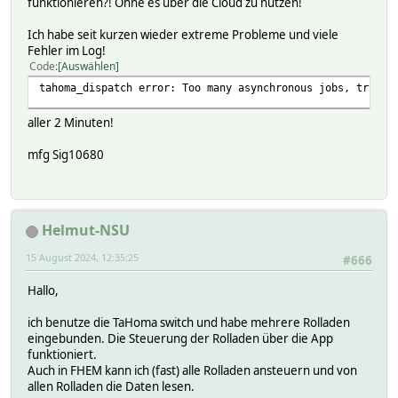
funktionieren?! Ohne es über die Cloud zu nutzen!
HttpUtils_NonblockingGet({
Ich habe seit kurzen wieder extreme Probleme und viele
timeout => 10,
Fehler im Log!
noshutdown => 1,
Code
Auswählen
hash => $hash,
tahoma_dispatch error: Too many asynchronous jobs, try ag
url => $token_url,
headers => \%token_headers,
aller 2 Minuten!
callback => \&tahoma_handle_token_response,
nonblocking => 1,
mfg Sig10680
});
}
sub tahoma_handle_token_response($) {
my ($hash, $response) = @_;
Helmut-NSU
my $name = $hash->{NAME};
15 August 2024, 12:35:25
#666
if ($response->{httpCode} == 200) {
my $token = $response->{data}->{token}; # Token aus
Hallo,
Log3 $name, 2, "$name: Token erfolgreich generiert
# Hier können Sie den generierten Token speichern un
ich benutze die TaHoma switch und habe mehrere Rolladen
} else {
eingebunden. Die Steuerung der Rolladen über die App
Log3 $name, 2, "$name: Fehler beim Generieren des To
funktioniert.
# Hier können Sie entsprechend auf einen Fehler bei
Auch in FHEM kann ich (fast) alle Rolladen ansteuern und von
}
allen Rolladen die Daten lesen.