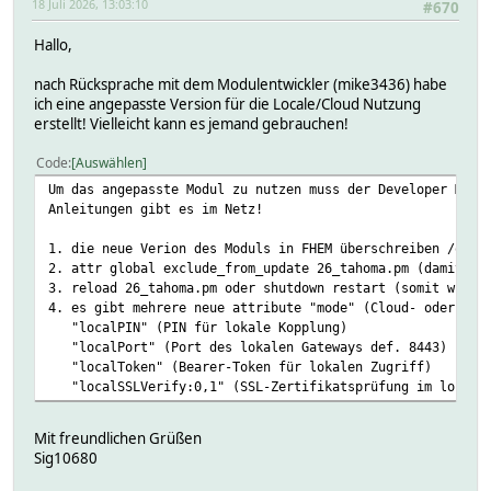
18 Juli 2026, 13:03:10
#670
Hallo,
nach Rücksprache mit dem Modulentwickler (mike3436) habe
ich eine angepasste Version für die Locale/Cloud Nutzung
erstellt! Vielleicht kann es jemand gebrauchen!
Code
Auswählen
Um das angepasste Modul zu nutzen muss der Developer Mode
Anleitungen gibt es im Netz!
1. die neue Verion des Moduls in FHEM überschreiben /opt/
2. attr global exclude_from_update 26_tahoma.pm (damit wi
3. reload 26_tahoma.pm oder shutdown restart (somit wird 
4. es gibt mehrere neue attribute "mode" (Cloud- oder lok
"localPIN" (PIN für lokale Kopplung)
"localPort" (Port des lokalen Gateways def. 8443)
"localToken" (Bearer-Token für lokalen Zugriff)
"localSSLVerify:0,1" (SSL-Zertifikatsprüfung im lokalen
Mit freundlichen Grüßen
Sig10680