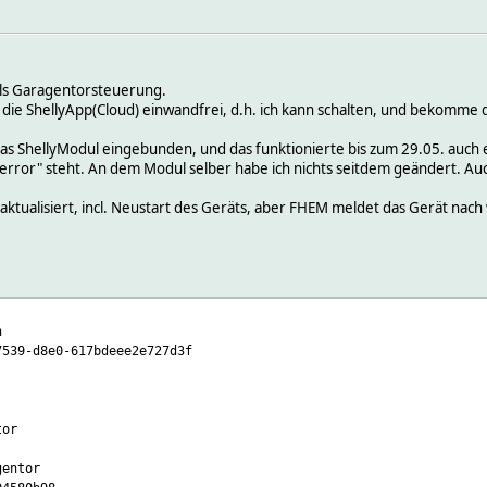
als Garagentorsteuerung.
r die ShellyApp(Cloud) einwandfrei, d.h. ich kann schalten, und bekomme 
as ShellyModul eingebunden, und das funktionierte bis zum 29.05. auch 
f "error" steht. An dem Modul selber habe ich nichts seitdem geändert. 
ktualisiert, incl. Neustart des Geräts, aber FHEM meldet das Gerät nach w
n
-d8e0-617bdeee2e727d3f
or
entor