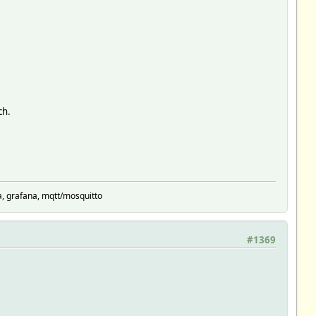
ch.
92.168.nnn.nnn</a> (Wifi)</html>
, grafana, mqtt/mosquitto
#1369