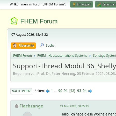
Willkommen im Forum „
FHEM Forum
“.
Einloggen
Registrie
FHEM Forum
07 August 2026, 18:41:22
Übersicht
Suche
FHEM Forum
FHEM - Hausautomations-Systeme
Sonstige Syste
►
►
Support-Thread Modul 36_Shell
Begonnen von Prof. Dr. Peter Henning, 03 Februar 2021, 08:03
1
...
90
91
93
94
Seiten
92
NACH UNTEN
Flachzange
24 Mai 2026, 08:05:33
Hallo, ich habe diese Woche einen