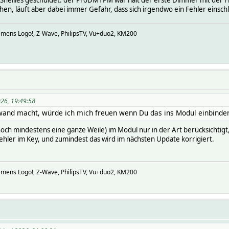
n, läuft aber dabei immer Gefahr, dass sich irgendwo ein Fehler einschl
iemens Logo!, Z-Wave, PhilipsTV, Vu+duo2, KM200
026, 19:49:58
fwand macht, würde ich mich freuen wenn Du das ins Modul einbinden
ch noch mindestens eine ganze Weile) im Modul nur in der Art berücksichti
ehler im Key, und zumindest das wird im nächsten Update korrigiert.
iemens Logo!, Z-Wave, PhilipsTV, Vu+duo2, KM200