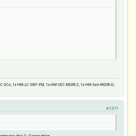
disconnects,error,responsetimes,extSensors actions script_star
EC-SCo, 1x HM-LC-SW1-FM, 1x HM-SEC-MDIR-2, 1x HM-Sen-MDIR-O,
#1371
Firmware der 2. Generation.