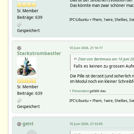
Das könnte man zwar schöner mache
Sr. Member
Beiträge: 639
IPC\Ubuntu + Fhem, 1wire, Shellies, S
Gespeichert
10 Juni 2026, 21:16:17
Starkstrombastler
Zitat von: Bartimaus am 10 Juni 2
Falls es keinen zu grossen Au
Die Pille ist derzeit (und sicherli
im Modul noch ein kleiner Schreibf
Sr. Member
1 Person(en)
gefällt das.
Beiträge: 639
IPC\Ubuntu + Fhem, 1wire, Shellies, S
Gespeichert
gent
10 Juni 2026, 21:33:05