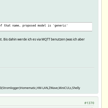
of that name, proposed model is 'generic'
. Bis dahin werde ich es via MQTT benutzen (was ich aber
(Stromlogger)Homematic,HM-LAN,ZWave,MiniCULs,Shelly
#1370