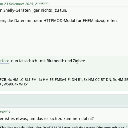
nable interval password reboot:noArg update:noArg name clear:
g am 23 Dezember 2025, 21:05:03
n Shelly-Geräten _gar nichts_ zu tun.
.51075
 sein, die Daten mit dem HTTPMOD-Modul für FHEM abzugreifen.
erface
nun tatsächlich - mit Blutoooth und Zigbee
PCB, 4x HM-LC-BL1-FM, 1x HM-ES-PMSw1-Pl-DN-R1, 3x HM-CC-RT-DN, 5x HM-S
X , WS90, 4x WH51
e,Shelly
9:48:31
der ist es etwas, um das es sich zu kümmern lohnt?
er Shellies geschuldet: der ProDM1PM war halt der erste Dimmer mit der 