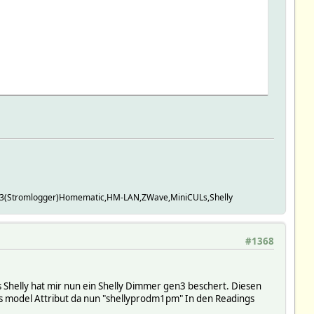
(Stromlogger)Homematic,HM-LAN,ZWave,MiniCULs,Shelly
nswer received
#1368
Shelly hat mir nun ein Shelly Dimmer gen3 beschert. Diesen
ls model Attribut da nun "shellyprodm1pm" In den Readings