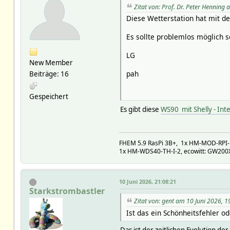
Sets config:ap_disable,ap_e
Zitat von: Prof. Dr. Peter Hennin
StatusCall 0
Diese Wetterstation hat mit de
range_extender disabled
settings_time 1780102812
Es sollte problemlos möglich
timer 0
props:
LG
button 0
New Member
cct 0
pah
Beiträge: 16
color 0
em 0
Gespeichert
em1 0
input 1
Es gibt diese
WS90 mit Shelly - Int
light 0
meters 0
namespace relay
relay 1
FHEM 5.9 RasPi 3B+, 1x HM-MOD-RPI-
1x HM-WDS40-TH-I-2, ecowitt: GW200
roller 0
Attributes:
interval 3
model shellyplus1
10 Juni 2026, 21:08:21
room 2.2 Garage,Garag
Starkstrombastler
Zitat von: gent am 10 Juni 2026, 1
Ist das ein Schönheitsfehler o
Das ist der zeitlichen Evolution d