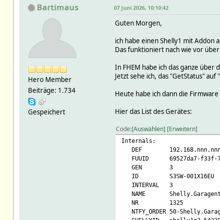
Bartimaus
07 Juni 2026, 10:10:42
Guten Morgen,
ich habe einen Shelly1 mit Addon 
Das funktioniert nach wie vor übe
In FHEM habe ich das ganze über d
Jetzt sehe ich, das "GetStatus" au
Hero Member
Beiträge: 1.734
Heute habe ich dann die Firmware a
Hier das List des Gerätes:
Gespeichert
Code
Auswählen
Erweitern
Internals:
DEF 192.168.nnn.nn
FUUID 69527da7-f33f-7539
GEN 3
ID S3SW-001X16EU
INTERVAL 3
NAME Shelly.Garagent
NR 1325
NTFY_ORDER 50-Shelly.Garag