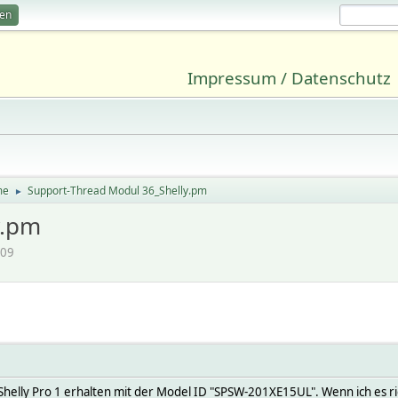
ren
Impressum / Datenschutz
me
Support-Thread Modul 36_Shelly.pm
►
y.pm
:09
 Shelly Pro 1 erhalten mit der Model ID "SPSW-201XE15UL". Wenn ich es ri