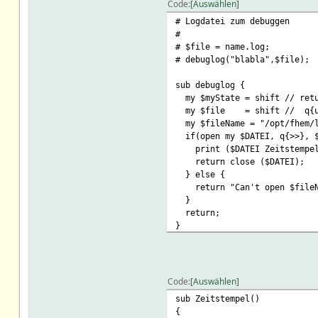
Code
Auswählen
# Logdatei zum debuggen
#
# $file = name.log;
# debuglog("blabla",$file);
sub debuglog {
my $myState = shift // retu
my $file = shift // q{un
my $fileName = "/opt/fhem/l
if(open my $DATEI, q{>>}, $
print ($DATEI Zeitstempel(
return close ($DATEI);
} else {
return "Can't open $fileN
}
return;
}
Code
Auswählen
sub Zeitstempel()
{