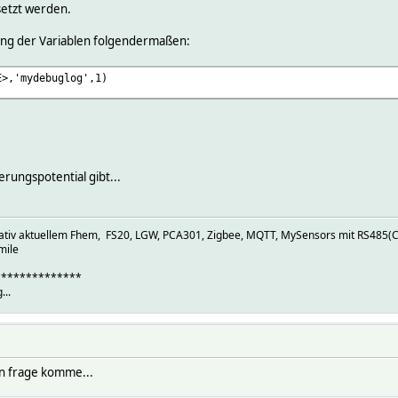
setzt werden.
ung der Variablen folgendermaßen:
E>,'mydebuglog',1)
erungspotential gibt...
elativ aktuellem Fhem, FS20, LGW, PCA301, Zigbee, MQTT, MySensors mit RS485(C
mile
**************
...
en frage komme...