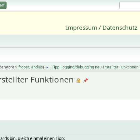
ren
Impressum / Datenschutz
deratoren:
frober
,
andies
)
[Tipp] logging/debugging neu erstellter Funktionen
►
stellter Funktionen
rds bin, gleich einmal einen Tipp: