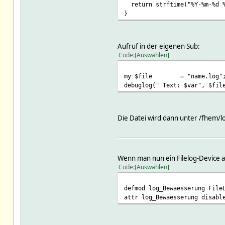
return strftime("%Y-%m-%d %
}
Aufruf in der eigenen Sub:
Code
Auswählen
my $file
= "name.log
debuglog(" Text: $var", $fil
Die Datei wird dann unter /fhem/l
Wenn man nun ein Filelog-Device a
Code
Auswählen
defmod log_Bewaesserung File
attr log_Bewaesserung disabl