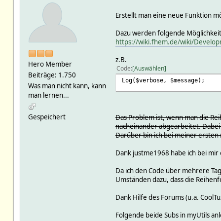
Erstellt man eine neue Funktion mö
Dazu werden folgende Möglichkeite
https://wiki.fhem.de/wiki/Devel
z.B.
Hero Member
Code
Auswählen
Beiträge: 1.750
Log($verbose, $message);
Was man nicht kann, kann
man lernen...
Gespeichert
Das Problem ist, wenn man die Reih
nacheinander abgearbeitet. Dabei
Darüber bin ich bei meiner ersten 
Dank justme1968 habe ich bei mir
Da ich den Code über mehrere Tage 
Umständen dazu, dass die Reihenfo
Dank Hilfe des Forums (u.a. CoolT
Folgende beide Subs in myUtils anl