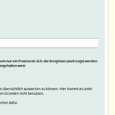
.
m nur ein Prozess ist. D.h. die Ereignisse (auch Logs) werden
ingehalten wird.
tei übersichtlich auswerten zu können. Hier kommt es unter
nten Gründen nicht benutzen.
chön dafür.