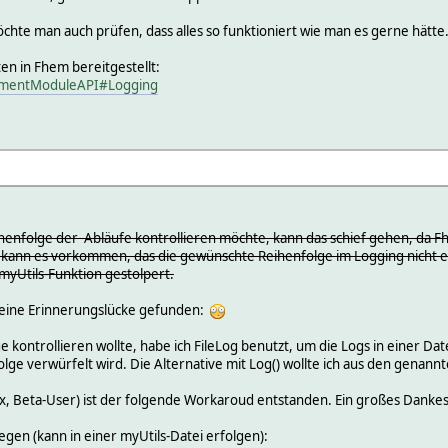
chte man auch prüfen, dass alles so funktioniert wie man es gerne hätte
n in Fhem bereitgestellt:
opmentModuleAPI#Logging
enfolge der Abläufe kontrollieren möchte, kann das schief gehen, da Fhe
 kann es vorkommen, das die gewünschte Reihenfolge im Logging nicht e
myUtils-Funktion gestolpert.
 eine Erinnerungslücke gefunden:
kontrollieren wollte, habe ich FileLog benutzt, um die Logs in einer Da
lge verwürfelt wird. Die Alternative mit Log() wollte ich aus den genan
ux, Beta-User) ist der folgende Workaroud entstanden. Ein großes Dankes
egen (kann in einer myUtils-Datei erfolgen):