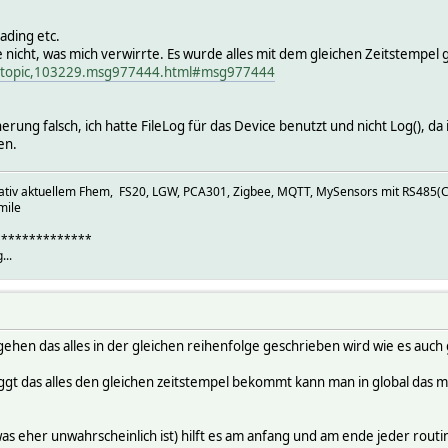
ading etc.
 nicht, was mich verwirrte. Es wurde alles mit dem gleichen Zeitstempel 
p/topic,103229.msg977444.html#msg977444
rung falsch, ich hatte FileLog für das Device benutzt und nicht Log(), da
en.
elativ aktuellem Fhem, FS20, LGW, PCA301, Zigbee, MQTT, MySensors mit RS485(C
mile
**************
...
hen das alles in der gleichen reihenfolge geschrieben wird wie es auch 
oggt das alles den gleichen zeitstempel bekommt kann man in global das 
 (was eher unwahrscheinlich ist) hilft es am anfang und am ende jeder routi