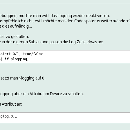
ebugging, möchte man evtl. das Logging wieder deaktivieren.
 (empfehle ich nicht, evtl möchte man den Code später erweitern/änder
t dies aufwändig...
bar zu gestalten.
e in der eigenen Sub an und passen die Log-Zeile etwas an:
niert 0/1, true/false
e) if $logging;
setzt man $logging auf 0.
Logging über ein Attribut im Device zu schalten.
 Attribut an:
uglog:0,1