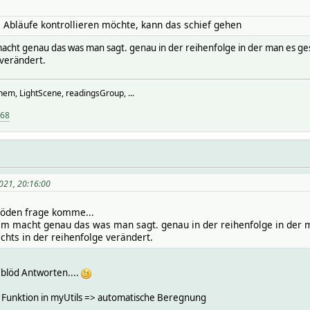
Abläufe kontrollieren möchte, kann das schief gehen
acht genau das was man sagt. genau in der reihenfolge in der man es g
 verändert.
hem, LightScene, readingsGroup, ...
968
2021, 20:16:00
blöden frage komme...
em macht genau das was man sagt. genau in der reihenfolge in der 
hts in der reihenfolge verändert.
r blöd Antworten....
 Funktion in myUtils => automatische Beregnung