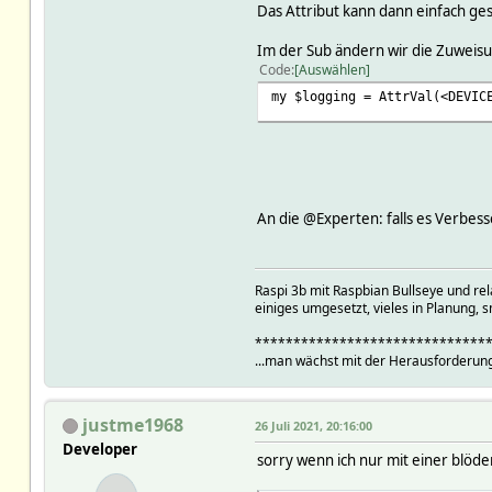
Das Attribut kann dann einfach ge
Im der Sub ändern wir die Zuweis
Code
Auswählen
my $logging = AttrVal(<DEVIC
An die @Experten: falls es Verbess
Raspi 3b mit Raspbian Bullseye und r
einiges umgesetzt, vieles in Planung, s
******************************
...man wächst mit der Herausforderung
justme1968
26 Juli 2021, 20:16:00
Developer
sorry wenn ich nur mit einer blöd