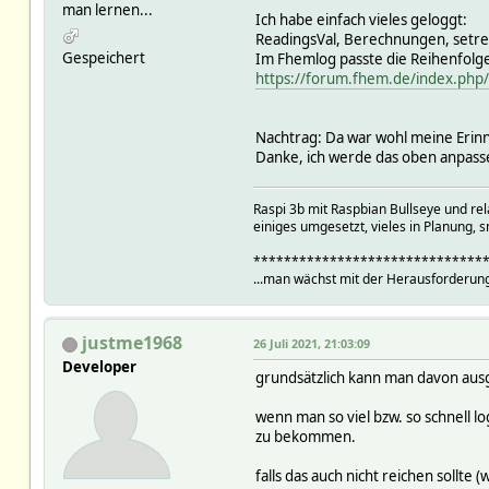
man lernen...
Ich habe einfach vieles geloggt:
ReadingsVal, Berechnungen, setre
Gespeichert
Im Fhemlog passte die Reihenfolge
https://forum.fhem.de/index.ph
Nachtrag: Da war wohl meine Erinne
Danke, ich werde das oben anpass
Raspi 3b mit Raspbian Bullseye und r
einiges umgesetzt, vieles in Planung, s
******************************
...man wächst mit der Herausforderung
justme1968
26 Juli 2021, 21:03:09
Developer
grundsätzlich kann man davon ausge
wenn man so viel bzw. so schnell l
zu bekommen.
falls das auch nicht reichen sollte