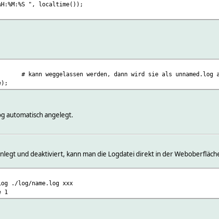
H:%M:%S ", localtime());
"; # kann weggelassen werden, dann wird sie als unnamed.log a
e);
og automatisch angelegt.
nlegt und deaktiviert, kann man die Logdatei direkt in der Weboberfläc
Log ./log/name.log xxx
e 1