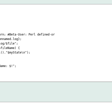
rn; #Beta-User: Perl defined-or
named.log};
og/$file";
fileName) {
)."$myState\n");
ame: $!";