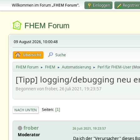
Willkommen im Forum „
FHEM Forum
“.
Einloggen
Registrie
FHEM Forum
09 August 2026, 10:00:48
Übersicht
Suche
FHEM Forum
FHEM
Automatisierung
Perl für FHEM-User
(Mo
►
►
►
[Tipp] logging/debugging neu er
Begonnen von frober, 26 Juli 2021, 19:23:57
Seiten
1
NACH UNTEN
frober
26 Juli 2021, 19:23:57
Moderator
Da ich der "Verursacher" dieses Boa