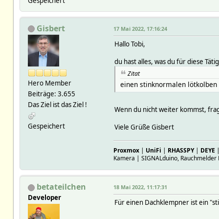
Gespeichert
Gisbert
17 Mai 2022, 17:16:24
Hallo Tobi,
du hast alles, was du für diese Täti
Zitat
Hero Member
einen stinknormalen lötkolben
Beiträge: 3.655
Das Ziel ist das Ziel !
Wenn du nicht weiter kommst, frag n
Gespeichert
Viele​ Grüße​ Gisbert​
Proxmox
|
UniFi
|
RHASSPY
|
DEYE
Kamera | SIGNALduino, Rauchmelder 
betateilchen
18 Mai 2022, 11:17:31
Developer
Für einen Dachklempner ist ein "s