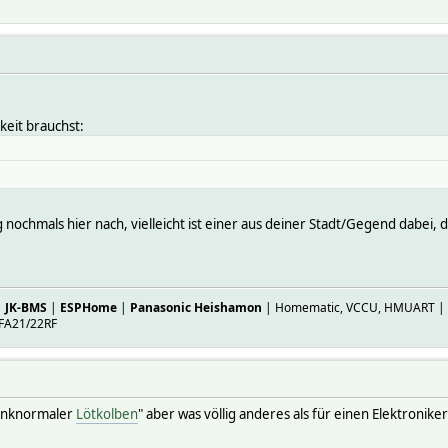
gkeit brauchst:
ochmals hier nach, vielleicht ist einer aus deiner Stadt/Gegend dabei, de
|
JK-BMS
|
ESPHome
|
Panasonic Heishamon
| Homematic, VCCU, HMUART | ES
FA21/22RF
tinknormaler
Lötkolben
" aber was völlig anderes als für einen Elektronike