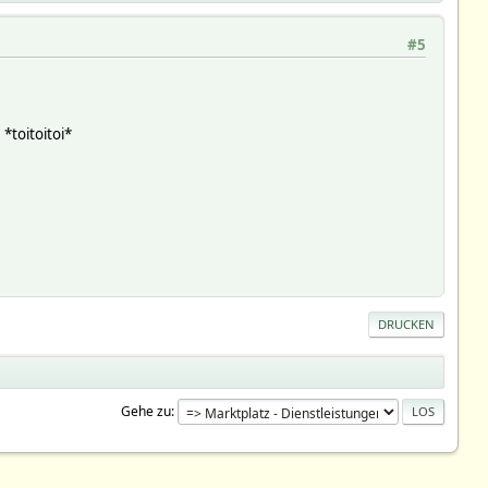
#5
 *toitoitoi*
DRUCKEN
Gehe zu