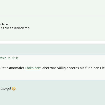
ach und
 es auch funktionieren.
 2022, 11:17:31
n "stinknormaler
Lötkolben
" aber was völlig anderes als für einen El
ht so gut