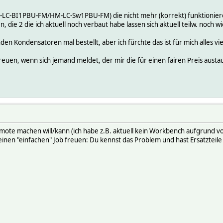
M-LC-BI1PBU-FM/HM-LC-Sw1PBU-FM) die nicht mehr (korrekt) funktionier
, die 2 die ich aktuell noch verbaut habe lassen sich aktuell teilw. noch 
en Kondensatoren mal bestellt, aber ich fürchte das ist für mich alles vi
reuen, wenn sich jemand meldet, der mir die für einen fairen Preis aust
remote machen will/kann (ich habe z.B. aktuell kein Workbench aufgrund 
 einen "einfachen" Job freuen: Du kennst das Problem und hast Ersatzteile