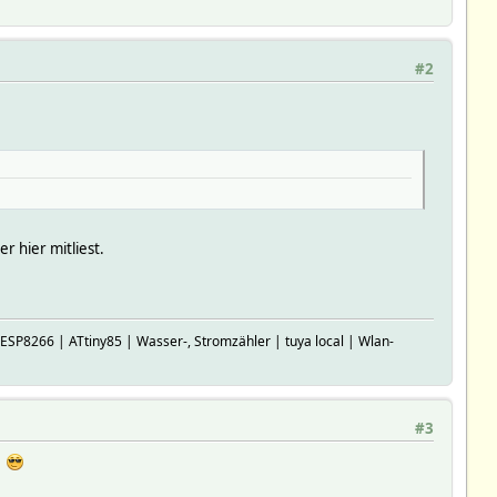
#2
r hier mitliest.
P8266 | ATtiny85 | Wasser-, Stromzähler | tuya local | Wlan-
#3
r