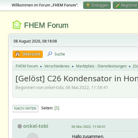
Willkommen im Forum „
FHEM Forum
“.
Einloggen
Registrie
FHEM Forum
08 August 2026, 08:18:08
Übersicht
Suche
FHEM Forum
Verschiedenes
Marktplatz - Dienstleistungen
[G
►
►
►
[Gelöst] C26 Kondensator in H
Begonnen von onkel-tobi, 06 Mai 2022, 11:58:41
Seiten
1
NACH UNTEN
onkel-tobi
06 Mai 2022, 11:58:41
Hallo zusammen,