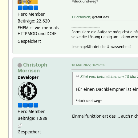
*duck-und-weg*
Hero Member
1 Person(en)
gefällt das.
Beiträge: 22.620
-----------------------
FHEM ist viel mehr als
Formuliere die Aufgabe möglichst einf
HTTPMOD und DOIF!
setze die Lösung richtig um - dann wird
Gespeichert
-----------------------
Lesen gefährdet die Unwissenheit!
Christoph
18 Mai 2022, 16:17:39
Morrison
Zitat von: betateilchen am 18 Mai
Developer
Für einen Dachklempner ist ei
*duck-und-weg*
Hero Member
Einmal funktioniert das ... auch nic
Beiträge: 1.888
Gespeichert