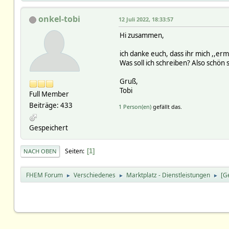
onkel-tobi
12 Juli 2022, 18:33:57
Hi zusammen,
ich danke euch, dass ihr mich ,,erm
Was soll ich schreiben? Also schön s
Gruß,
Tobi
Full Member
Beiträge: 433
1 Person(en)
gefällt das.
Gespeichert
Seiten
1
NACH OBEN
FHEM Forum
Verschiedenes
Marktplatz - Dienstleistungen
[G
►
►
►