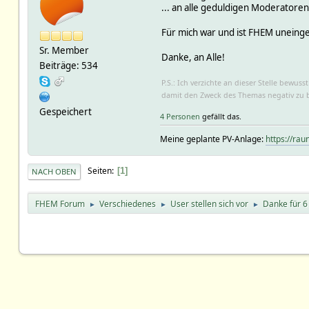
... an alle geduldigen Moderatore
Für mich war und ist FHEM uneing
Sr. Member
Danke, an Alle!
Beiträge: 534
P.S.: Ich verzichte an dieser Stelle bew
damit den Zweck des Themas negativ zu b
Gespeichert
4 Personen
gefällt das.
Meine geplante PV-Anlage:
https://rau
Seiten
1
NACH OBEN
FHEM Forum
Verschiedenes
User stellen sich vor
Danke für 6
►
►
►