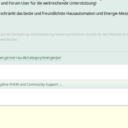
n und Forum User für die weitreichende Unterstützung!
eschränkt das beste und freundlichste Hausautomation und Energie-Mes
usst auf die Darstellung und Erläuterung meiner persönlichen Gründe für den Wechsel zu
eeinflussen.
net.gernot-rau.de/category/energie/pv/
 Jahre FHEM und Community Support ...