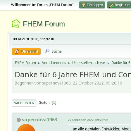
Willkommen im Forum „
FHEM Forum
“.
Einloggen
Registrie
FHEM Forum
09 August 2026, 11:26:30
Übersicht
Suche
FHEM Forum
Verschiedenes
User stellen sich vor
Danke für 6
►
►
►
Danke für 6 Jahre FHEM und Com
Begonnen von supernova1963, 22 Oktober 2022, 09:20:19
Seiten
1
NACH UNTEN
supernova1963
22 Oktober 2022, 09:20:19
... an alle genialen Entwickler, M