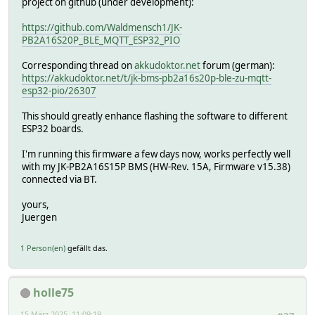
project on github (under development):
https://github.com/Waldmensch1/JK-
PB2A16S20P_BLE_MQTT_ESP32_PIO
Corresponding thread on
akkudoktor.net
forum (german):
https://akkudoktor.net/t/jk-bms-pb2a16s20p-ble-zu-mqtt-
esp32-pio/26307
This should greatly enhance flashing the software to different
ESP32 boards.
I'm running this firmware a few days now, works perfectly well
with my JK-PB2A16S15P BMS (HW-Rev. 15A, Firmware v15.38)
connected via BT.
yours,
Juergen
1 Person(en)
gefällt das.
holle75
15 März 2025, 11:09:19