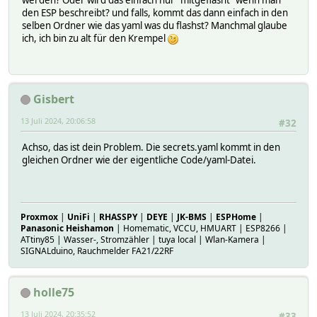
werden? Oder wird das einfach nur "mitgeflasht" wenn man
den ESP beschreibt? und falls, kommt das dann einfach in den
selben Ordner wie das yaml was du flashst? Manchmal glaube
ich, ich bin zu alt für den Krempel
Gisbert
13 Juli 2024, 20:06:58
#32
Achso, das ist dein Problem. Die secrets.yaml kommt in den
gleichen Ordner wie der eigentliche Code/yaml-Datei.
Proxmox
|
UniFi
|
RHASSPY
|
DEYE
|
JK-BMS
|
ESPHome
|
Panasonic Heishamon
| Homematic, VCCU, HMUART | ESP8266 |
ATtiny85 | Wasser-, Stromzähler | tuya local | Wlan-Kamera |
SIGNALduino, Rauchmelder FA21/22RF
holle75
13 Juli 2024, 20:35:52
#33