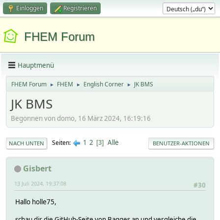
Einloggen
Registrieren
FHEM Forum
Hauptmenü
FHEM Forum
FHEM
English Corner
JK BMS
►
►
►
JK BMS
Begonnen von domo, 16 März 2024, 16:19:16
1
2
Alle
Seiten
3
NACH UNTEN
BENUTZER-AKTIONEN
Gisbert
13 Juli 2024, 19:37:08
#30
Hallo holle75,
schau dir die GitHub-Seite von Bagges an und vergleiche die