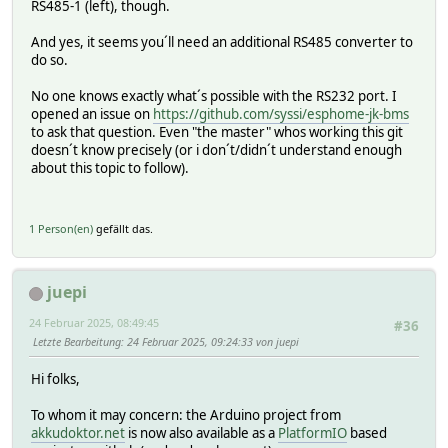
RS485-1 (left), though.
And yes, it seems you´ll need an additional RS485 converter to
do so.
No one knows exactly what´s possible with the RS232 port. I
opened an issue on
https://github.com/syssi/esphome-jk-bms
to ask that question. Even "the master" whos working this git
doesn´t know precisely (or i don´t/didn´t understand enough
about this topic to follow).
1 Person(en)
gefällt das.
juepi
24 Februar 2025, 08:49:45
#36
Letzte Bearbeitung
: 24 Februar 2025, 09:24:33 von juepi
Hi folks,
To whom it may concern: the Arduino project from
akkudoktor.net
is now also available as a
PlatformIO
based