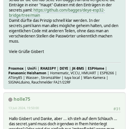
Einträge in einer "Haupt"-Dateien mit den Einträgen in der
secrets.yaml:
https://github.com/bagges/deye-esp32-
bridge/tree/main
Damit dürfte das Prinzip schnell klar werden. In der
secrets.yaml kann man alles mögliche geheim halten, und den
eigentlichen Code mit anderen Teilen, ohne dass man an
verschiedenen Stellen die Passwörter unkenntlich machen
muss.
Viele Grüße Gisbert
Proxmox
|
UniFi
|
RHASSPY
|
DEYE
|
JK-BMS
|
ESPHome
|
Panasonic Heishamon
| Homematic, VCCU, HMUART | ESP8266 |
ATtiny85 | Wasser-, Stromzähler | tuya local | Wlan-Kamera |
SIGNALduino, Rauchmelder FA21/22RF
holle75
13 Juli 2024, 19:50:00
#31
Hallo Gisbert und Danke, aber ... ich steh auf dem Schlauch ...
das secret.yaml muss doch irgendwo in fhem hinterlegt