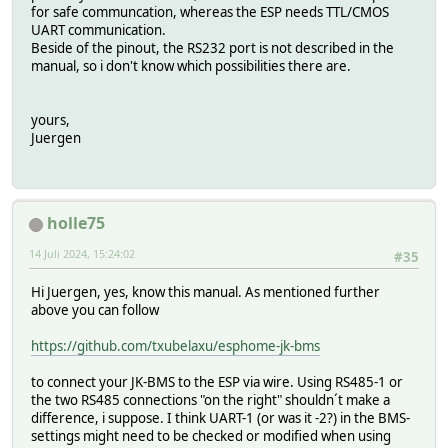
for safe communcation, whereas the ESP needs TTL/CMOS
UART communication.
Beside of the pinout, the RS232 port is not described in the
manual, so i don't know which possibilities there are.
yours,
Juergen
holle75
14 Juli 2024, 15:24:02
#35
Hi Juergen, yes, know this manual. As mentioned further
above you can follow
https://github.com/txubelaxu/esphome-jk-bms
to connect your JK-BMS to the ESP via wire. Using RS485-1 or
the two RS485 connections "on the right" shouldn´t make a
difference, i suppose. I think UART-1 (or was it -2?) in the BMS-
settings might need to be checked or modified when using