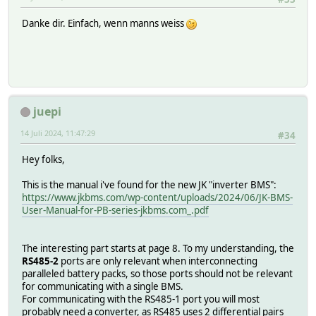
Danke dir. Einfach, wenn manns weiss
juepi
14 Juli 2024, 11:47:29
#34
Hey folks,
This is the manual i've found for the new JK "inverter BMS":
https://www.jkbms.com/wp-content/uploads/2024/06/JK-BMS-
User-Manual-for-PB-series-jkbms.com_.pdf
The interesting part starts at page 8. To my understanding, the
RS485-2
ports are only relevant when interconnecting
paralleled battery packs, so those ports should not be relevant
for communicating with a single BMS.
For communicating with the RS485-1 port you will most
probably need a converter, as RS485 uses 2 differential pairs