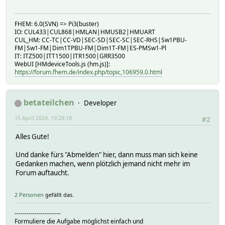
FHEM: 6.0(SVN) => Pi3(buster)
IO: CUL433|CUL868|HMLAN|HMUSB2|HMUART
CUL_HM: CC-TC|CC-VD|SEC-SD|SEC-SC|SEC-RHS|Sw1PBU-
FM|Sw1-FM|Dim1TPBU-FM|Dim1T-FM|ES-PMSw1-Pl
IT: ITZ500|ITT1500|ITR1500|GRR3500
WebUI [HMdeviceTools.js (hm.js)]:
https://forum.fhem.de/index.php/topic,106959.0.html
betateilchen
Developer
15 April 2024, 19:28:18
#2
Alles Gute!
Und danke fürs "Abmelden" hier, dann muss man sich keine
Gedanken machen, wenn plötzlich jemand nicht mehr im
Forum auftaucht.
2 Personen
gefällt das.
-----------------------
Formuliere die Aufgabe möglichst einfach und