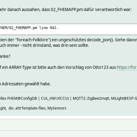
 sehr danach aussahen, dass 02_FHEMAPP.pm dafür verantwortlich war:
FHEM/02_FHEMAPP.pm line 942.
eben der "foreach-Folklore") ein ungeschütztes decode_json(). Gehe dav
h immer - nicht drinstand, was drin sein sollte.
Danke?
f ein ARRAY-Type ist bitte auch den Vorschlag von Otto123 aus
https://f
hen Adressaten gewählt habe.
ktuelles FHEM@ConfigDB | CUL_HM (VCCU) | MQTT2: ZigBee2mqtt, MiLight@E
ht, div. attrTemplate-files, MySensors