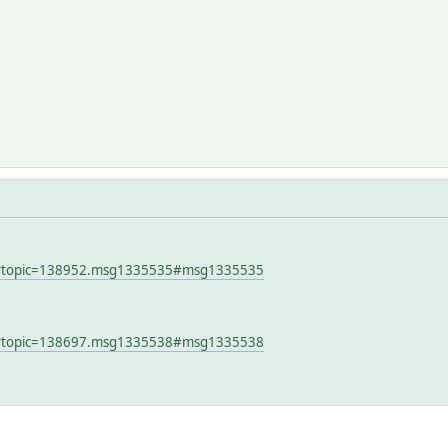
hp?topic=138952.msg1335535#msg1335535
hp?topic=138697.msg1335538#msg1335538