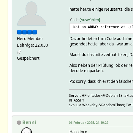
hatte heute einige Neustarts, die
Code
Auswählen
Not an ARRAY reference at ./
Hero Member
Davor findet sich im Code auch (n
gesendet hatte, aber da - warum auc
Beiträge: 22.030
Magst du das bitte zeitnah fixen, 
Gespeichert
Also neben der Prüfung, ob der re
decode einpacken.
PS: sorry, dass ich erst den falsc
Server: HP-elitedesk@Debian 13, a
RHASSPY
svn: u.a Weekday-&RandomTimer, Twilig
Benni
06 Februar 2025, 21:19:22
Hallo Jörg,