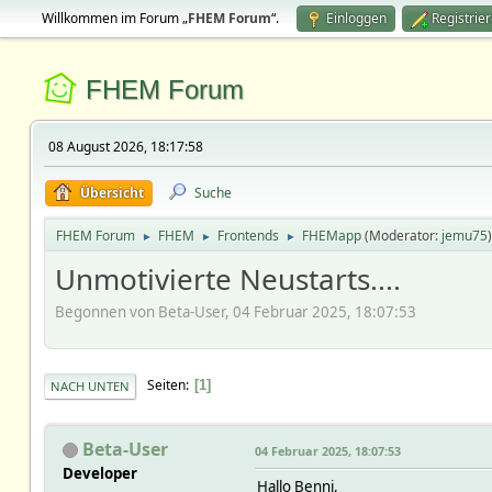
Willkommen im Forum „
FHEM Forum
“.
Einloggen
Registrie
FHEM Forum
08 August 2026, 18:17:58
Übersicht
Suche
FHEM Forum
FHEM
Frontends
FHEMapp
(Moderator:
jemu75
)
►
►
►
Unmotivierte Neustarts....
Begonnen von Beta-User, 04 Februar 2025, 18:07:53
Seiten
1
NACH UNTEN
Beta-User
04 Februar 2025, 18:07:53
Developer
Hallo Benni,