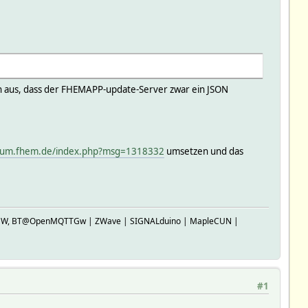
on aus, dass der FHEMAPP-update-Server zwar ein JSON
orum.fhem.de/index.php?msg=1318332
umsetzen und das
SP-GW, BT@OpenMQTTGw | ZWave | SIGNALduino | MapleCUN |
#1