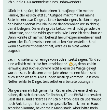
ich nur die DAU-Kenntnisse eines Endanwenders.
Glück im Unglück, ich habe einen "Linuxjünger" in meiner
Familie, der es sich jetzt zur Aufgabe macht mir auf meine
Bitte hin ein paar Dinge zu Linux beizubringen. Ich bin im April
den halben Monat im Urlaub und danach wollen wir so richtig
damit loslegen. Die erste große Lektion wird nicht gerade die
Einfachste, aber die Wichtigste sein: Wie klone ich den Shuttle?
Dann könnte ich nämlich beherzt herumexperimentieren und
wenn alles läuft jeweils einen aktuellen Klon erstellen. Und
wenn etwas nicht geklappt hat, wäre es so nicht weiter
tragisch.
Lach...ich sehe schon einige von euch entsetzt sagen: "Und so
eine will sich mit FHEM herumschlagen?"
Ja, denn ich bin
lernwillig und auch euch wird nicht alles in die Wiege gelegt
worden sein. In diesem einen Jahr ohne meinen Mann sind
auch schon weitere Anleitungen hinzu gekommen. Teils vom
Neffen erklärte Dinge, teils selbst erarbeitete Lösungen.
Übrigens ein ehrlich gemeinter Rat an alle, die eine Ehefrau
haben, die sich durchaus für Technik, IT und FHEM interessiert:
Lasst das zu und erklärt es ihr. Ich bin froh, dass ich überhaupt
noch Anleitungen für die viele spezielle Technik hier im Haus
schreiben konnte, bevor mein Mann starb. Aber hätte mein