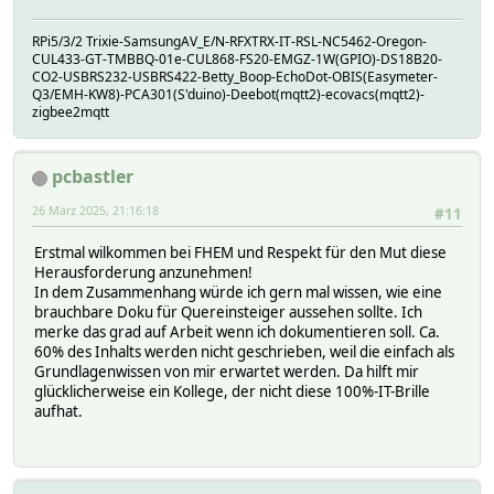
RPi5/3/2 Trixie-SamsungAV_E/N-RFXTRX-IT-RSL-NC5462-Oregon-
CUL433-GT-TMBBQ-01e-CUL868-FS20-EMGZ-1W(GPIO)-DS18B20-
CO2-USBRS232-USBRS422-Betty_Boop-EchoDot-OBIS(Easymeter-
Q3/EMH-KW8)-PCA301(S'duino)-Deebot(mqtt2)-ecovacs(mqtt2)-
zigbee2mqtt
pcbastler
26 März 2025, 21:16:18
#11
Erstmal wilkommen bei FHEM und Respekt für den Mut diese
Herausforderung anzunehmen!
In dem Zusammenhang würde ich gern mal wissen, wie eine
brauchbare Doku für Quereinsteiger aussehen sollte. Ich
merke das grad auf Arbeit wenn ich dokumentieren soll. Ca.
60% des Inhalts werden nicht geschrieben, weil die einfach als
Grundlagenwissen von mir erwartet werden. Da hilft mir
glücklicherweise ein Kollege, der nicht diese 100%-IT-Brille
aufhat.