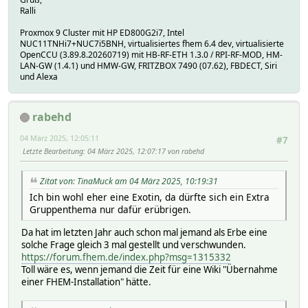
Ralli
Proxmox 9 Cluster mit HP ED800G2i7, Intel
NUC11TNHi7+NUC7i5BNH, virtualisiertes fhem 6.4 dev, virtualisierte
OpenCCU (3.89.8.20260719) mit HB-RF-ETH 1.3.0 / RPI-RF-MOD, HM-
LAN-GW (1.4.1) und HMW-GW, FRITZBOX 7490 (07.62), FBDECT, Siri
und Alexa
rabehd
04 März 2025, 12:05:11
#7
Letzte Bearbeitung
: 04 März 2025, 12:07:17 von rabehd
Zitat von: TinaMuck am 04 März 2025, 10:19:31
Ich bin wohl eher eine Exotin, da dürfte sich ein Extra
Gruppenthema nur dafür erübrigen.
Da hat im letzten Jahr auch schon mal jemand als Erbe eine
solche Frage gleich 3 mal gestellt und verschwunden.
https://forum.fhem.de/index.php?msg=1315332
Toll wäre es, wenn jemand die Zeit für eine Wiki "Übernahme
einer FHEM-Installation" hätte.