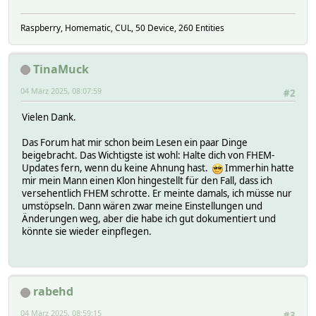
Raspberry, Homematic, CUL, 50 Device, 260 Entities
TinaMuck
04 März 2025, 08:07:59
#2
Vielen Dank.
Das Forum hat mir schon beim Lesen ein paar Dinge
beigebracht. Das Wichtigste ist wohl: Halte dich von FHEM-
Updates fern, wenn du keine Ahnung hast.
Immerhin hatte
mir mein Mann einen Klon hingestellt für den Fall, dass ich
versehentlich FHEM schrotte. Er meinte damals, ich müsse nur
umstöpseln. Dann wären zwar meine Einstellungen und
Änderungen weg, aber die habe ich gut dokumentiert und
könnte sie wieder einpflegen.
rabehd
04 März 2025, 08:59:15
#3