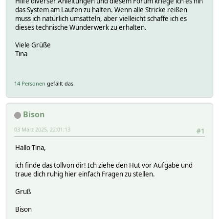
Hilfe diverser Anleitungen und diesem Forum kriege ich es hin
das System am Laufen zu halten. Wenn alle Stricke reißen
muss ich natürlich umsatteln, aber vielleicht schaffe ich es
dieses technische Wunderwerk zu erhalten.
Viele Grüße
Tina
14 Personen
gefällt das.
Bison
03 März 2025, 22:01:13
#1
Hallo Tina,
ich finde das tollvon dir! Ich ziehe den Hut vor Aufgabe und
traue dich ruhig hier einfach Fragen zu stellen.
Gruß
Bison