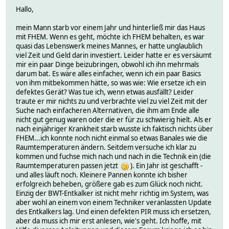
Hallo,
mein Mann starb vor einem Jahr und hinterließ mir das Haus
mit FHEM. Wenn es geht, möchte ich FHEM behalten, es war
quasi das Lebenswerk meines Mannes, er hatte unglaublich
viel Zeit und Geld darin investiert. Leider hatte er es versäumt
mir ein paar Dinge beizubringen, obwohl ich ihn mehrmals
darum bat. Es wäre alles einfacher, wenn ich ein paar Basics
von ihm mitbekommen hätte, so was wie: Wie ersetze ich ein
defektes Gerät? Was tue ich, wenn etwas ausfällt? Leider
traute er mir nichts zu und verbrachte viel zu viel Zeit mit der
Suche nach einfacheren Alternativen, die ihm am Ende alle
nicht gut genug waren oder die er für zu schwierig hielt. Als er
nach einjähriger Krankheit starb wusste ich faktisch nichts über
FHEM...ich konnte noch nicht einmal so etwas Banales wie die
Raumtemperaturen ändern. Seitdem versuche ich klar zu
kommen und fuchse mich nach und nach in die Technik ein (die
Raumtemperaturen passen jetzt
). Ein Jahr ist geschafft -
und alles läuft noch. Kleinere Pannen konnte ich bisher
erfolgreich beheben, größere gab es zum Glück noch nicht.
Einzig der BWT-Entkalker ist nicht mehr richtig im System, was
aber wohl an einem von einem Techniker veranlassten Update
des Entkalkers lag. Und einen defekten PIR muss ich ersetzen,
aber da muss ich mir erst anlesen, wie's geht. Ich hoffe, mit