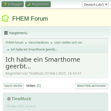
Einloggen
Registrieren
FHEM Forum
Hauptmenü
FHEM Forum
Verschiedenes
User stellen sich vor
►
►
Ich habe ein Smarthome geerbt...
►
Ich habe ein Smarthome
geerbt...
Begonnen von TinaMuck, 03 März 2025, 16:54:47
Seiten
1
NACH UNTEN
BENUTZER-AKTIONEN
TinaMuck
03 März 2025, 16:54:47