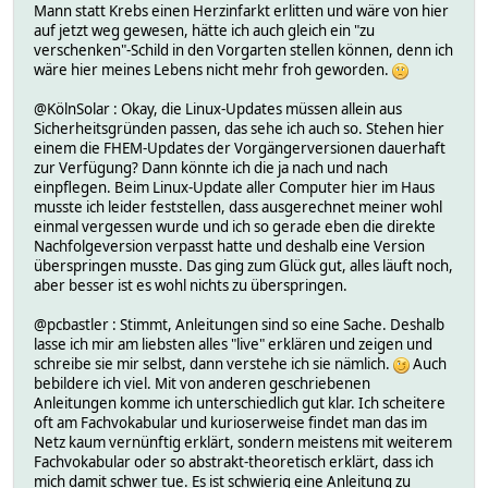
Mann statt Krebs einen Herzinfarkt erlitten und wäre von hier
auf jetzt weg gewesen, hätte ich auch gleich ein "zu
verschenken"-Schild in den Vorgarten stellen können, denn ich
wäre hier meines Lebens nicht mehr froh geworden.
@KölnSolar : Okay, die Linux-Updates müssen allein aus
Sicherheitsgründen passen, das sehe ich auch so. Stehen hier
einem die FHEM-Updates der Vorgängerversionen dauerhaft
zur Verfügung? Dann könnte ich die ja nach und nach
einpflegen. Beim Linux-Update aller Computer hier im Haus
musste ich leider feststellen, dass ausgerechnet meiner wohl
einmal vergessen wurde und ich so gerade eben die direkte
Nachfolgeversion verpasst hatte und deshalb eine Version
überspringen musste. Das ging zum Glück gut, alles läuft noch,
aber besser ist es wohl nichts zu überspringen.
@pcbastler : Stimmt, Anleitungen sind so eine Sache. Deshalb
lasse ich mir am liebsten alles "live" erklären und zeigen und
schreibe sie mir selbst, dann verstehe ich sie nämlich.
Auch
bebildere ich viel. Mit von anderen geschriebenen
Anleitungen komme ich unterschiedlich gut klar. Ich scheitere
oft am Fachvokabular und kurioserweise findet man das im
Netz kaum vernünftig erklärt, sondern meistens mit weiterem
Fachvokabular oder so abstrakt-theoretisch erklärt, dass ich
mich damit schwer tue. Es ist schwierig eine Anleitung zu