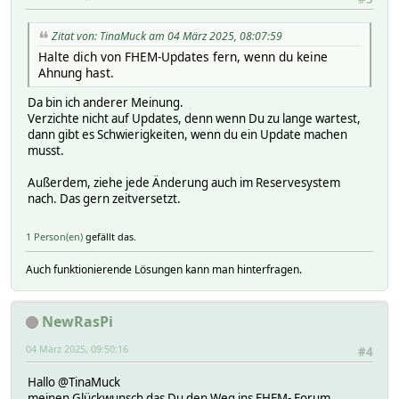
Zitat von: TinaMuck am 04 März 2025, 08:07:59
Halte dich von FHEM-Updates fern, wenn du keine
Ahnung hast.
Da bin ich anderer Meinung.
Verzichte nicht auf Updates, denn wenn Du zu lange wartest,
dann gibt es Schwierigkeiten, wenn du ein Update machen
musst.
Außerdem, ziehe jede Änderung auch im Reservesystem
nach. Das gern zeitversetzt.
1 Person(en)
gefällt das.
Auch funktionierende Lösungen kann man hinterfragen.
NewRasPi
04 März 2025, 09:50:16
#4
Hallo @TinaMuck
meinen Glückwunsch das Du den Weg ins FHEM- Forum