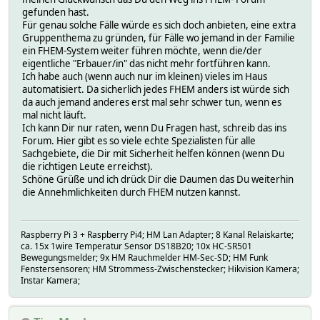
gefunden hast.
Für genau solche Fälle würde es sich doch anbieten, eine extra
Gruppenthema zu gründen, für Fälle wo jemand in der Familie
ein FHEM-System weiter führen möchte, wenn die/der
eigentliche "Erbauer/in" das nicht mehr fortführen kann.
Ich habe auch (wenn auch nur im kleinen) vieles im Haus
automatisiert. Da sicherlich jedes FHEM anders ist würde sich
da auch jemand anderes erst mal sehr schwer tun, wenn es
mal nicht läuft.
Ich kann Dir nur raten, wenn Du Fragen hast, schreib das ins
Forum. Hier gibt es so viele echte Spezialisten für alle
Sachgebiete, die Dir mit Sicherheit helfen können (wenn Du
die richtigen Leute erreichst).
Schöne Grüße und ich drück Dir die Daumen das Du weiterhin
die Annehmlichkeiten durch FHEM nutzen kannst.
Raspberry Pi 3 + Raspberry Pi4; HM Lan Adapter; 8 Kanal Relaiskarte;
ca. 15x 1wire Temperatur Sensor DS18B20; 10x HC-SR501
Bewegungsmelder; 9x HM Rauchmelder HM-Sec-SD; HM Funk
Fenstersensoren; HM Strommess-Zwischenstecker; Hikvision Kamera;
Instar Kamera;