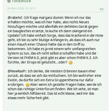
TinaMuck
04 März 2025, 10:19:31
#5
@rabehd : Ich frage mal ganz dumm: Wenn ich nur das
erhalten möchte, was ich hier habe, also nichts Neues
hinzufügen möchte und allenfalls ein defektes Gerät gegen
ein baugleiches ersetze, brauche ich dann zwingend ein
Update? Ich habe einfach Sorge, dass das krachend in die Hose
geht, ich bin zu sehr blutige Anfängerin, als dass ich auch nur
einen Hauch einer Chance hätte das in den Griff zu
bekommen. Ich habe es ja mit einem sehr umfangreichen
System zu tun, das ich nicht selbst erschaffen habe und die
Version ist FHEM 6.0, jetzt gibt es aber schon FHEM 6.3. Ich
fürchte, der Drops ist gelutscht...oder?
@NewRasPi : Ich denke, die meisten Erbinnen bauen eher
zurück, als dass sie sich da reinfuchsen. Ich bin wohl eher eine
Exotin, da dürfte sich ein Extra Gruppenthema nur dafür
erübrigen.
Aber wenn ich gezielte Fragen habe, werde ich
schon das richtige Unterforum finden. Wie ich sehe, ist man
hier ja wirklich hilfsbereit. Das ist echt klasse, weil mir das
etwas mehr Sicherheit gibt.