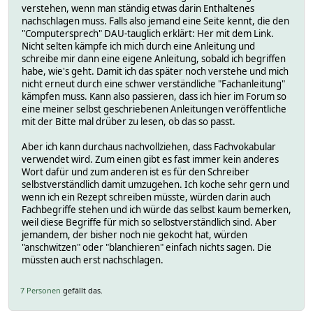
verstehen, wenn man ständig etwas darin Enthaltenes
nachschlagen muss. Falls also jemand eine Seite kennt, die den
"Computersprech" DAU-tauglich erklärt: Her mit dem Link.
Nicht selten kämpfe ich mich durch eine Anleitung und
schreibe mir dann eine eigene Anleitung, sobald ich begriffen
habe, wie's geht. Damit ich das später noch verstehe und mich
nicht erneut durch eine schwer verständliche "Fachanleitung"
kämpfen muss. Kann also passieren, dass ich hier im Forum so
eine meiner selbst geschriebenen Anleitungen veröffentliche
mit der Bitte mal drüber zu lesen, ob das so passt.
Aber ich kann durchaus nachvollziehen, dass Fachvokabular
verwendet wird. Zum einen gibt es fast immer kein anderes
Wort dafür und zum anderen ist es für den Schreiber
selbstverständlich damit umzugehen. Ich koche sehr gern und
wenn ich ein Rezept schreiben müsste, würden darin auch
Fachbegriffe stehen und ich würde das selbst kaum bemerken,
weil diese Begriffe für mich so selbstverständlich sind. Aber
jemandem, der bisher noch nie gekocht hat, würden
"anschwitzen" oder "blanchieren" einfach nichts sagen. Die
müssten auch erst nachschlagen.
7 Personen
gefällt das.