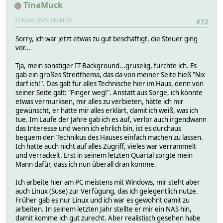
TinaMuck
27 März 2025, 08:44:29
#12
Sorry, ich war jetzt etwas zu gut beschäftigt, die Steuer ging
vor...
Tja, mein sonstiger IT-Background...gruselig, fürchte ich. Es
gab ein großes Streitthema, das da von meiner Seite hieß "Nix
darf ich!". Das galt für alles Technische hier im Haus, denn von
seiner Seite galt: "Finger weg!". Anstatt aus Sorge, ich könnte
etwas vermurksen, mir alles zu verbieten, hätte ich mir
gewünscht, er hätte mir alles erklärt, damit ich weiß, was ich
tue. Im Laufe der Jahre gab ich es auf, verlor auch irgendwann
das Interesse und wenn ich ehrlich bin, ist es durchaus
bequem den Technikus des Hauses einfach machen zu lassen.
Ich hatte auch nicht auf alles Zugriff, vieles war verrammelt
und verrackelt. Erst in seinem letzten Quartal sorgte mein
Mann dafür, dass ich nun überall dran komme.
Ich arbeite hier am PC meistens mit Windows, mir steht aber
auch Linux (Suse) zur Verfügung, das ich gelegentlich nutze.
Früher gab es nur Linux und ich war es gewohnt damit zu
arbeiten. In seinem letzten Jahr stellte er mir ein NAS hin,
damit komme ich gut zurecht. Aber realistisch gesehen habe