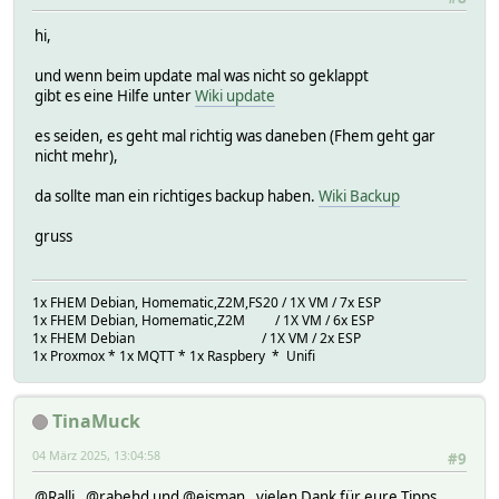
hi,
und wenn beim update mal was nicht so geklappt
gibt es eine Hilfe unter
Wiki update
es seiden, es geht mal richtig was daneben (Fhem geht gar
nicht mehr),
da sollte man ein richtiges backup haben.
Wiki Backup
gruss
1x FHEM Debian, Homematic,Z2M,FS20 / 1X VM / 7x ESP
1x FHEM Debian, Homematic,Z2M / 1X VM / 6x ESP
1x FHEM Debian / 1X VM / 2x ESP
1x Proxmox * 1x MQTT * 1x Raspbery * Unifi
TinaMuck
04 März 2025, 13:04:58
#9
@Ralli , @rabehd und @eisman , vielen Dank für eure Tipps