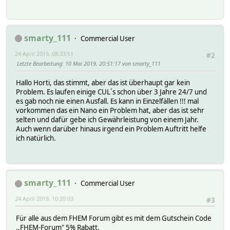
smarty_111
Commercial User
24 April 2019, 08:33:51
#2
Letzte Bearbeitung
: 10 Mai 2019, 20:51:17 von smarty_111
Hallo Horti, das stimmt, aber das ist überhaupt gar kein
Problem. Es laufen einige CUL´s schon über 3 Jahre 24/7 und
es gab noch nie einen Ausfall. Es kann in Einzelfällen !!! mal
vorkommen das ein Nano ein Problem hat, aber das ist sehr
selten und dafür gebe ich Gewährleistung von einem Jahr.
Auch wenn darüber hinaus irgend ein Problem Auftritt helfe
ich natürlich.
smarty_111
Commercial User
24 April 2019, 10:20:03
#3
Für alle aus dem FHEM Forum gibt es mit dem Gutschein Code
,,FHEM-Forum" 5% Rabatt.