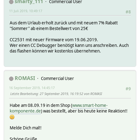
smarty_111
Commercial User
11 Juli 2019, 10:49:17
#8
Aus dem Urlaub erholt zurück und mit neuem 7% Rabatt
"Sommer" ab einem Bestellwert von 25€
CC2531 mit neuer Firmware vom 19.06.2019.
Wer einen CC Debugger benötigt kann uns anschreiben. Auch
das flashen können wir kostenlos übernehmen.
ROMASI
Commercial User
16 September 2019, 14:45:17
#9
Letzte Bearbeitung
: 27 September 2019, 16:19:52 von ROMASI
Habe am 08.09.19 in dem Shop (
www.smart-home-
komponente.de
) was bestellt, aber bis heute keine Reaktion!!
Melde Dich mal!!
Schöne Grüße