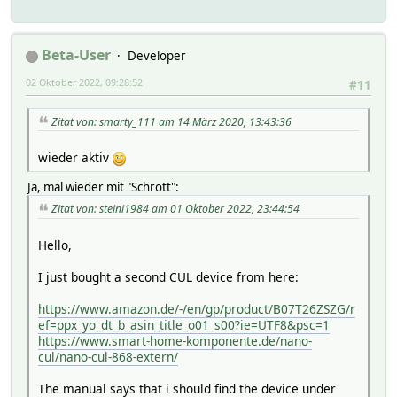
Beta-User
Developer
02 Oktober 2022, 09:28:52
#11
Zitat von: smarty_111 am 14 März 2020, 13:43:36
wieder aktiv
Ja, mal wieder mit "Schrott":
Zitat von: steini1984 am 01 Oktober 2022, 23:44:54
Hello,
I just bought a second CUL device from here:
https://www.amazon.de/-/en/gp/product/B07T26ZSZG/r
ef=ppx_yo_dt_b_asin_title_o01_s00?ie=UTF8&psc=1
https://www.smart-home-komponente.de/nano-
cul/nano-cul-868-extern/
The manual says that i should find the device under