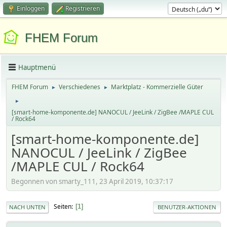
Einloggen
Registrieren
FHEM Forum
Hauptmenü
FHEM Forum
Verschiedenes
Marktplatz - Kommerzielle Güter
►
►
►
[smart-home-komponente.de] NANOCUL / JeeLink / ZigBee /MAPLE CUL
/ Rock64
[smart-home-komponente.de]
NANOCUL / JeeLink / ZigBee
/MAPLE CUL / Rock64
Begonnen von smarty_111, 23 April 2019, 10:37:17
Seiten
1
NACH UNTEN
BENUTZER-AKTIONEN