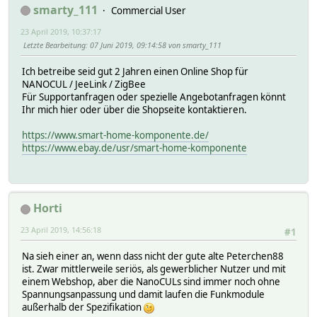
smarty_111
Commercial User
23 April 2019, 10:37:17
Letzte Bearbeitung
: 07 Juni 2019, 09:14:58 von smarty_111
Ich betreibe seid gut 2 Jahren einen Online Shop für
NANOCUL / JeeLink / ZigBee
Für Supportanfragen oder spezielle Angebotanfragen könnt
Ihr mich hier oder über die Shopseite kontaktieren.
https://www.smart-home-komponente.de/
https://www.ebay.de/usr/smart-home-komponente
Horti
23 April 2019, 14:56:18
#1
Na sieh einer an, wenn dass nicht der gute alte Peterchen88
ist. Zwar mittlerweile seriös, als gewerblicher Nutzer und mit
einem Webshop, aber die NanoCULs sind immer noch ohne
Spannungsanpassung und damit laufen die Funkmodule
außerhalb der Spezifikation