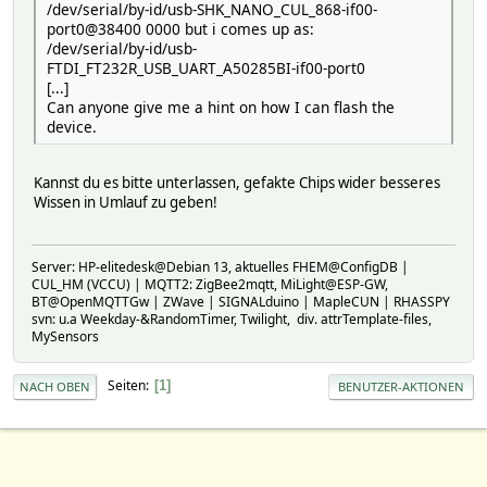
/dev/serial/by-id/usb-SHK_NANO_CUL_868-if00-
port0@38400 0000 but i comes up as:
/dev/serial/by-id/usb-
FTDI_FT232R_USB_UART_A50285BI-if00-port0
[...]
Can anyone give me a hint on how I can flash the
device.
Kannst du es bitte unterlassen, gefakte Chips wider besseres
Wissen in Umlauf zu geben!
Server: HP-elitedesk@Debian 13, aktuelles FHEM@ConfigDB |
CUL_HM (VCCU) | MQTT2: ZigBee2mqtt, MiLight@ESP-GW,
BT@OpenMQTTGw | ZWave | SIGNALduino | MapleCUN | RHASSPY
svn: u.a Weekday-&RandomTimer, Twilight, div. attrTemplate-files,
MySensors
Seiten
1
NACH OBEN
BENUTZER-AKTIONEN