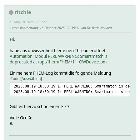
ritchie
21 August 2025, 16:25:21
Letzte Bearbeitung
: 18 Oktober 2025, 20:39:31 von Dr. Boris Neubert
Hi,
habe aus unwissenheit hier einen Thread eröffnet :
Automation: Modul PERL WARNING: Smartmatch is
deprecated at /opt/fhem/FHEM/11_OWDevice.pm
Ein meinem FHEM-Log kommt die folgende Meldung
Code
Auswählen
2025.08.19 18:50:19 1: PERL WARNING: Smartmatch is deprec
2025.08.19 18:50:19 1: PERL WARNING: Smartmatch is deprec
Gibt es hierzu schon einen Fix ?
Viele Grüße
R.