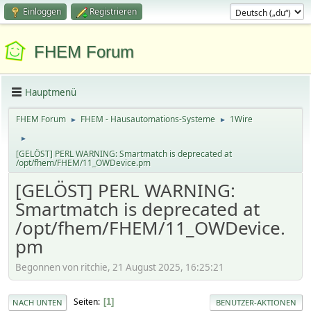
Einloggen
Registrieren
FHEM Forum
Hauptmenü
FHEM Forum
FHEM - Hausautomations-Systeme
1Wire
►
►
►
[GELÖST] PERL WARNING: Smartmatch is deprecated at
/opt/fhem/FHEM/11_OWDevice.pm
[GELÖST] PERL WARNING:
Smartmatch is deprecated at
/opt/fhem/FHEM/11_OWDevice.
pm
Begonnen von ritchie, 21 August 2025, 16:25:21
Seiten
1
NACH UNTEN
BENUTZER-AKTIONEN