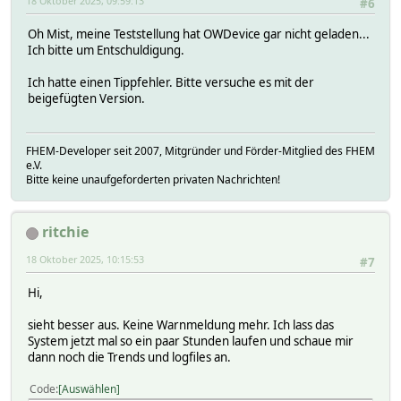
18 Oktober 2025, 09:59:13
#6
setuuid: Please define klDualInput3 first
Cannot load module OWDevice
Oh Mist, meine Teststellung hat OWDevice gar nicht geladen...
setuuid: Please define klDualInput4 first
Ich bitte um Entschuldigung.
Cannot load module OWDevice
setuuid: Please define klDualInput6 first
Ich hatte einen Tippfehler. Bitte versuche es mit der
Cannot load module OWDevice
beigefügten Version.
setuuid: Please define klSteuerungAusgangskarte first
Cannot load module OWDevice
setuuid: Please define klDualInput5 first
FHEM-Developer seit 2007, Mitgründer und Förder-Mitglied des FHEM
Cannot load module OWDevice
e.V.
setuuid: Please define klDualInput7 first
Bitte keine unaufgeforderten privaten Nachrichten!
Cannot load module OWDevice
setuuid: Please define klDualInput8 first
Cannot load module OWDevice
ritchie
setuuid: Please define klDualInput9 first
Cannot load module OWDevice
18 Oktober 2025, 10:15:53
#7
setuuid: Please define flLuftfeuchtRaum1 first
Cannot load module OWDevice
Hi,
setuuid: Please define flTemperatur1 first
Cannot load module OWDevice
sieht besser aus. Keine Warnmeldung mehr. Ich lass das
setuuid: Please define flLuftfeuchtRaum2 first
System jetzt mal so ein paar Stunden laufen und schaue mir
Cannot load module OWDevice
dann noch die Trends und logfiles an.
setuuid: Please define flTemperatur2 first
Cannot load module OWDevice
Code
Auswählen
setuuid: Please define klLuftfeuchtRaum1 first