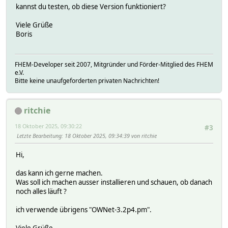
kannst du testen, ob diese Version funktioniert?
Viele Grüße
Boris
FHEM-Developer seit 2007, Mitgründer und Förder-Mitglied des FHEM
e.V.
Bitte keine unaufgeforderten privaten Nachrichten!
ritchie
18 Oktober 2025, 09:30:22
#3
Letzte Bearbeitung
: 18 Oktober 2025, 09:34:39 von ritchie
Hi,
das kann ich gerne machen.
Was soll ich machen ausser installieren und schauen, ob danach
noch alles läuft ?
ich verwende übrigens "OWNet-3.2p4.pm".