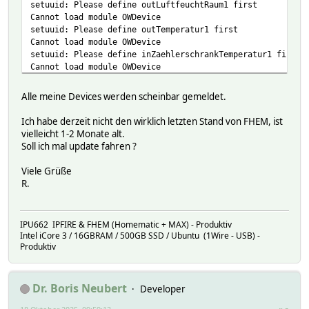
setuuid: Please define outLuftfeuchtRaum1 first
Cannot load module OWDevice
setuuid: Please define outTemperatur1 first
Cannot load module OWDevice
setuuid: Please define inZaehlerschrankTemperatur1 first
Cannot load module OWDevice
setuuid: Please define klHeizungRuecklaufTemperatur first
Cannot load module OWDevice
Alle meine Devices werden scheinbar gemeldet.
setuuid: Please define klHeizungVorlaufTemperatur first
Cannot load module OWDevice
Ich habe derzeit nicht den wirklich letzten Stand von FHEM, ist
setuuid: Please define klGeraeteRuecklaufTemperatur first
vielleicht 1-2 Monate alt.
Cannot load module OWDevice
Soll ich mal update fahren ?
setuuid: Please define klGeraeteVorlaufTemperatur first
Cannot load module OWDevice
Viele Grüße
setuuid: Please define klDualInput2B first
R.
Cannot load module OWDevice
setuuid: Please define klDualInput2A first
Cannot load module OWDevice
IPU662 IPFIRE & FHEM (Homematic + MAX) - Produktiv
setuuid: Please define klDualInput10B first
Intel iCore 3 / 16GBRAM / 500GB SSD / Ubuntu (1Wire - USB) -
Cannot load module OWDevice
Produktiv
setuuid: Please define klDualInput10A first
Cannot load module OWDevice
setuuid: Please define klDualOutput1A first
Dr. Boris Neubert
Developer
Cannot load module OWDevice
Cannot load module OWDevice