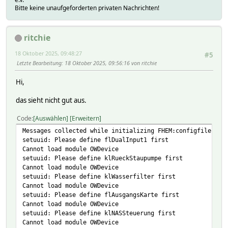
Bitte keine unaufgeforderten privaten Nachrichten!
ritchie
18 Oktober 2025, 09:48:27
#5
Letzte Bearbeitung
: 18 Oktober 2025, 09:56:16 von ritchie
Hi,
das sieht nicht gut aus.
Code
Auswählen
Erweitern
Messages collected while initializing FHEM:configfile: Ca
setuuid: Please define flDualInput1 first
Cannot load module OWDevice
setuuid: Please define klRueckStaupumpe first
Cannot load module OWDevice
setuuid: Please define klWasserfilter first
Cannot load module OWDevice
setuuid: Please define flAusgangsKarte first
Cannot load module OWDevice
setuuid: Please define klNASSteuerung first
Cannot load module OWDevice