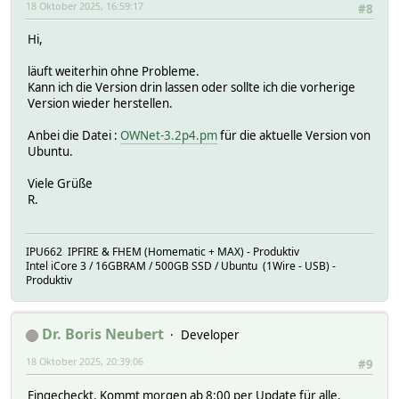
18 Oktober 2025, 16:59:17
#8
setuuid: Please define DS2423_5FFD0D000000 first
Cannot load module OWDevice
Hi,
setuuid: Please define DS2413_150915000000 first
läuft weiterhin ohne Probleme.
Kann ich die Version drin lassen oder sollte ich die vorherige
Version wieder herstellen.
Anbei die Datei :
OWNet-3.2p4.pm
für die aktuelle Version von
Ubuntu.
Viele Grüße
R.
IPU662 IPFIRE & FHEM (Homematic + MAX) - Produktiv
Intel iCore 3 / 16GBRAM / 500GB SSD / Ubuntu (1Wire - USB) -
Produktiv
Dr. Boris Neubert
Developer
18 Oktober 2025, 20:39:06
#9
Eingecheckt. Kommt morgen ab 8:00 per Update für alle.