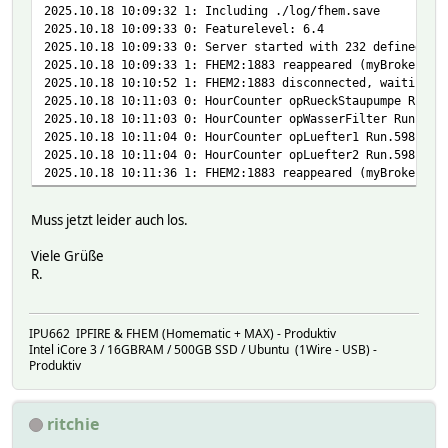
Cannot load module OWDevice
2025.10.18 10:09:32 1: Including ./log/fhem.save
setuuid: Please define klTemperatur1 first
2025.10.18 10:09:33 0: Featurelevel: 6.4
Cannot load module OWDevice
2025.10.18 10:09:33 0: Server started with 232 defined en
setuuid: Please define klLuftfeuchtRaum2 first
2025.10.18 10:09:33 1: FHEM2:1883 reappeared (myBroker)
Cannot load module OWDevice
2025.10.18 10:10:52 1: FHEM2:1883 disconnected, waiting t
setuuid: Please define klTemperatur2 first
2025.10.18 10:11:03 0: HourCounter opRueckStaupumpe Run.5
Cannot load module OWDevice
2025.10.18 10:11:03 0: HourCounter opWasserFilter Run.598
setuuid: Please define klLuftfeuchtRaum3 first
2025.10.18 10:11:04 0: HourCounter opLuefter1 Run.598 fir
Cannot load module OWDevice
2025.10.18 10:11:04 0: HourCounter opLuefter2 Run.598 fir
setuuid: Please define klTemperatur3 first
2025.10.18 10:11:36 1: FHEM2:1883 reappeared (myBroker)
Cannot load module OWDevice
setuuid: Please define klLuftfeuchtRaum4 first
Muss jetzt leider auch los.
Cannot load module OWDevice
setuuid: Please define klTemperatur4 first
Viele Grüße
Cannot load module OWDevice
R.
setuuid: Please define klLuftfeuchtRaum5 first
Cannot load module OWDevice
setuuid: Please define klTemperatur5 first
IPU662 IPFIRE & FHEM (Homematic + MAX) - Produktiv
Cannot load module OWDevice
Intel iCore 3 / 16GBRAM / 500GB SSD / Ubuntu (1Wire - USB) -
setuuid: Please define klLuftfeuchtRaum6 first
Produktiv
Cannot load module OWDevice
setuuid: Please define klTemperatur6 first
Cannot load module OWDevice
ritchie
setuuid: Please define DS2423_A2D987000002 first
Cannot load module OWDevice