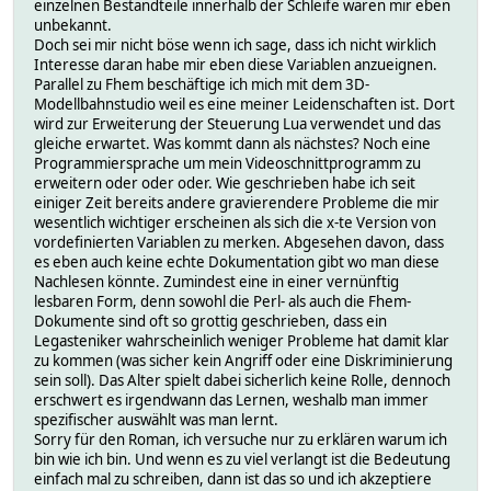
einzelnen Bestandteile innerhalb der Schleife waren mir eben
unbekannt.
Doch sei mir nicht böse wenn ich sage, dass ich nicht wirklich
Interesse daran habe mir eben diese Variablen anzueignen.
Parallel zu Fhem beschäftige ich mich mit dem 3D-
Modellbahnstudio weil es eine meiner Leidenschaften ist. Dort
wird zur Erweiterung der Steuerung Lua verwendet und das
gleiche erwartet. Was kommt dann als nächstes? Noch eine
Programmiersprache um mein Videoschnittprogramm zu
erweitern oder oder oder. Wie geschrieben habe ich seit
einiger Zeit bereits andere gravierendere Probleme die mir
wesentlich wichtiger erscheinen als sich die x-te Version von
vordefinierten Variablen zu merken. Abgesehen davon, dass
es eben auch keine echte Dokumentation gibt wo man diese
Nachlesen könnte. Zumindest eine in einer vernünftig
lesbaren Form, denn sowohl die Perl- als auch die Fhem-
Dokumente sind oft so grottig geschrieben, dass ein
Legasteniker wahrscheinlich weniger Probleme hat damit klar
zu kommen (was sicher kein Angriff oder eine Diskriminierung
sein soll). Das Alter spielt dabei sicherlich keine Rolle, dennoch
erschwert es irgendwann das Lernen, weshalb man immer
spezifischer auswählt was man lernt.
Sorry für den Roman, ich versuche nur zu erklären warum ich
bin wie ich bin. Und wenn es zu viel verlangt ist die Bedeutung
einfach mal zu schreiben, dann ist das so und ich akzeptiere