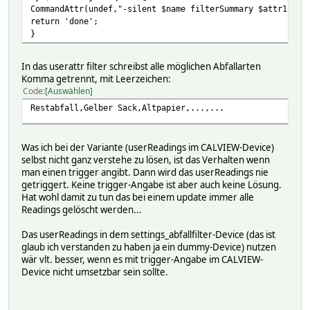
CommandAttr(undef,"-silent $name filterSummary $attr1");
return 'done';
}
In das userattr filter schreibst alle möglichen Abfallarten
Komma getrennt, mit Leerzeichen:
Code
Auswählen
Restabfall,Gelber Sack,Altpapier,...,...
Was ich bei der Variante (userReadings im CALVIEW-Device)
selbst nicht ganz verstehe zu lösen, ist das Verhalten wenn
man einen trigger angibt. Dann wird das userReadings nie
getriggert. Keine trigger-Angabe ist aber auch keine Lösung.
Hat wohl damit zu tun das bei einem update immer alle
Readings gelöscht werden...
Das userReadings in dem settings_abfallfilter-Device (das ist
glaub ich verstanden zu haben ja ein dummy-Device) nutzen
wär vlt. besser, wenn es mit trigger-Angabe im CALVIEW-
Device nicht umsetzbar sein sollte.