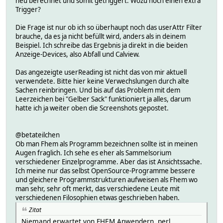
neu berechnet und somit getriggert. Wozu noch einen extra
Trigger?
Die Frage ist nur ob ich so überhaupt noch das userAttr Filter
brauche, da es ja nicht befüllt wird, anders als in deinem
Beispiel. Ich schreibe das Ergebnis ja direkt in die beiden
Anzeige-Devices, also Abfall und Calview.
Das angezeigte userReading ist nicht das von mir aktuell
verwendete. Bitte hier keine Verwechslungen durch alte
Sachen reinbringen. Und bis auf das Problem mit dem
Leerzeichen bei "Gelber Sack" funktioniert ja alles, darum
hatte ich ja weiter oben die Screenshots gepostet.
@betateilchen
Ob man Fhem als Programm bezeichnen sollte ist in meinen
Augen fraglich. Ich sehe es eher als Sammelsorium
verschiedener Einzelprogramme. Aber das ist Ansichtssache.
Ich meine nur das selbst OpenSource-Programme bessere
und gleichere Programmstrukturen aufweisen als Fhem wo
man sehr, sehr oft merkt, das verschiedene Leute mit
verschiedenen Filosophien etwas geschrieben haben.
Zitat
Niemand erwartet von FHEM Anwendern, perl