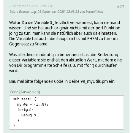
25 September 2025, 22:01:04
#27
Letzte Bearbeitung
: 25 September 2025, 22:03:28 von betateilchen
Wofür Du die Variable $_ letztlich verwendest, kann niemand
wissen. Und sie hat auch originär nichts mit der perl-Funktion
join() zu tun, man kann sie natürlich aber auch da einsetzen.
Die Variable hat auch überhaupt nichts mit FHEM zu tun - im
Gegensatz zu $name
Was allerdings eindeutig zu benennen ist, ist die Bedeutung
dieser Variablen: sie enthält den aktuellen Wert, mit dem eine
von Dir programmierte Schleife (z.B. mit "for") durchlaufen
wird.
Bau mal bitte folgenden Code in Deine 99_myUtils.pm ein:
Code
Auswählen
sub test1 {
my @a = (1..9);
for(@a){
Debug $_;
}
}