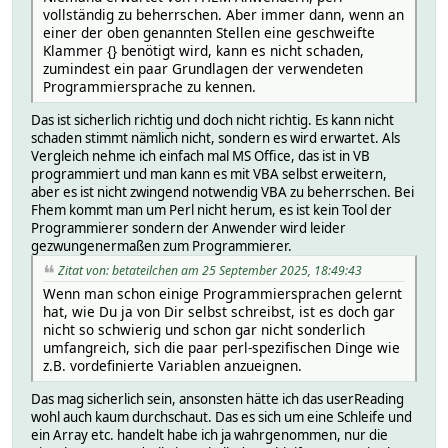
vollständig zu beherrschen. Aber immer dann, wenn an
einer der oben genannten Stellen eine geschweifte
Klammer {} benötigt wird, kann es nicht schaden,
zumindest ein paar Grundlagen der verwendeten
Programmiersprache zu kennen.
Das ist sicherlich richtig und doch nicht richtig. Es kann nicht
schaden stimmt nämlich nicht, sondern es wird erwartet. Als
Vergleich nehme ich einfach mal MS Office, das ist in VB
programmiert und man kann es mit VBA selbst erweitern,
aber es ist nicht zwingend notwendig VBA zu beherrschen. Bei
Fhem kommt man um Perl nicht herum, es ist kein Tool der
Programmierer sondern der Anwender wird leider
gezwungenermaßen zum Programmierer.
Zitat von: betateilchen am 25 September 2025, 18:49:43
Wenn man schon einige Programmiersprachen gelernt
hat, wie Du ja von Dir selbst schreibst, ist es doch gar
nicht so schwierig und schon gar nicht sonderlich
umfangreich, sich die paar perl-spezifischen Dinge wie
z.B. vordefinierte Variablen anzueignen.
Das mag sicherlich sein, ansonsten hätte ich das userReading
wohl auch kaum durchschaut. Das es sich um eine Schleife und
ein Array etc. handelt habe ich ja wahrgenommen, nur die