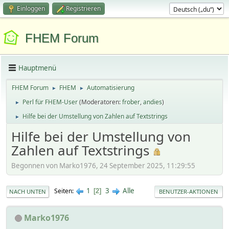
Einloggen
Registrieren
FHEM Forum
Hauptmenü
FHEM Forum
FHEM
Automatisierung
►
►
Perl für FHEM-User
(Moderatoren:
frober
,
andies
)
►
Hilfe bei der Umstellung von Zahlen auf Textstrings
►
Hilfe bei der Umstellung von
Zahlen auf Textstrings
Begonnen von Marko1976, 24 September 2025, 11:29:55
1
3
Alle
Seiten
2
NACH UNTEN
BENUTZER-AKTIONEN
Marko1976