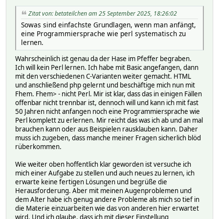
Zitat von: betateilchen am 25 September 2025, 18:26:02
Sowas sind einfachste Grundlagen, wenn man anfängt,
eine Programmiersprache wie perl systematisch zu
lernen.
Wahrscheinlich ist genau da der Hase im Pfeffer begraben.
Ich will kein Perl lernen. Ich habe mit Basic angefangen, dann
mit den verschiedenen C-Varianten weiter gemacht. HTML
und anschließend php gelernt und beschäftige mich nun mit
Fhem. Fhem> - nicht Perl. Mir ist klar, dass das in einigen Fällen
offenbar nicht trennbar ist, dennoch will und kann ich mit fast
50 Jahren nicht anfangen noch eine Programmiersprache wie
Perl komplett zu erlernen. Mir reicht das was ich ab und an mal
brauchen kann oder aus Beispielen rausklauben kann. Daher
muss ich zugeben, dass manche meiner Fragen sicherlich blöd
rüberkommen.
Wie weiter oben hoffentlich klar geworden ist versuche ich
mich einer Aufgabe zu stellen und auch neues zu lernen, ich
erwarte keine fertigen Lösungen und begrüße die
Herausforderung. Aber mit meinen Augenproblemen und
dem Alter habe ich genug andere Probleme als mich so tief in
die Materie einzuarbeiten wie das von anderen hier erwartet
wird. Und ich glaube, dass ich mit dieser Einstellung