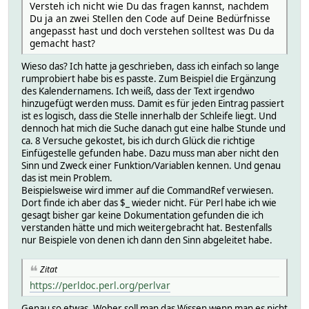
Versteh ich nicht wie Du das fragen kannst, nachdem
Du ja an zwei Stellen den Code auf Deine Bedürfnisse
angepasst hast und doch verstehen solltest was Du da
gemacht hast?
Wieso das? Ich hatte ja geschrieben, dass ich einfach so lange
rumprobiert habe bis es passte. Zum Beispiel die Ergänzung
des Kalendernamens. Ich weiß, dass der Text irgendwo
hinzugefügt werden muss. Damit es für jeden Eintrag passiert
ist es logisch, dass die Stelle innerhalb der Schleife liegt. Und
dennoch hat mich die Suche danach gut eine halbe Stunde und
ca. 8 Versuche gekostet, bis ich durch Glück die richtige
Einfügestelle gefunden habe. Dazu muss man aber nicht den
Sinn und Zweck einer Funktion/Variablen kennen. Und genau
das ist mein Problem.
Beispielsweise wird immer auf die CommandRef verwiesen.
Dort finde ich aber das $_ wieder nicht. Für Perl habe ich wie
gesagt bisher gar keine Dokumentation gefunden die ich
verstanden hätte und mich weitergebracht hat. Bestenfalls
nur Beispiele von denen ich dann den Sinn abgeleitet habe.
Zitat
https://perldoc.perl.org/perlvar
Genau so etwas. Woher soll man das Wissen wenn man es nicht