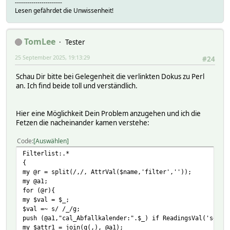
-----------------------
Lesen gefährdet die Unwissenheit!
TomLee
Tester
25 September 2025, 19:13:29
#24
Schau Dir bitte bei Gelegenheit die verlinkten Dokus zu Perl
an. Ich find beide toll und verständlich.
Hier eine Möglichkeit Dein Problem anzugehen und ich die
Fetzen die nacheinander kamen verstehe:
Code
Auswählen
Filterlist:.*
{
my @r = split(/,/, AttrVal($name,'filter',''));
my @a1;
for (@r){
my $val = $_;
$val =~ s/ /_/g;
push (@a1,"cal_Abfallkalender:".$_) if ReadingsVal('setti
my $attr1 = join(q(,), @a1);