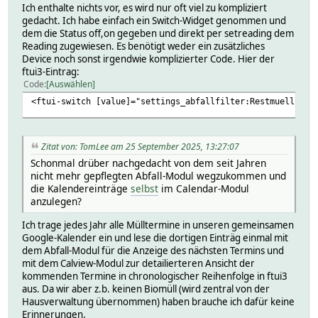
Ich enthalte nichts vor, es wird nur oft viel zu kompliziert
gedacht. Ich habe einfach ein Switch-Widget genommen und
dem die Status off,on gegeben und direkt per setreading dem
Reading zugewiesen. Es benötigt weder ein zusätzliches
Device noch sonst irgendwie komplizierter Code. Hier der
ftui3-Eintrag:
Code
Auswählen
<ftui-switch [value]="settings_abfallfilter:Restmuell" (v
Zitat von: TomLee am 25 September 2025, 13:27:07
Schonmal drüber nachgedacht von dem seit Jahren
nicht mehr gepflegten Abfall-Modul wegzukommen und
die Kalendereinträge
selbst
im Calendar-Modul
anzulegen?
Ich trage jedes Jahr alle Mülltermine in unseren gemeinsamen
Google-Kalender ein und lese die dortigen Einträg einmal mit
dem Abfall-Modul für die Anzeige des nächsten Termins und
mit dem Calview-Modul zur detailierteren Ansicht der
kommenden Termine in chronologischer Reihenfolge in ftui3
aus. Da wir aber z.b. keinen Biomüll (wird zentral von der
Hausverwaltung übernommen) haben brauche ich dafür keine
Erinnerungen.