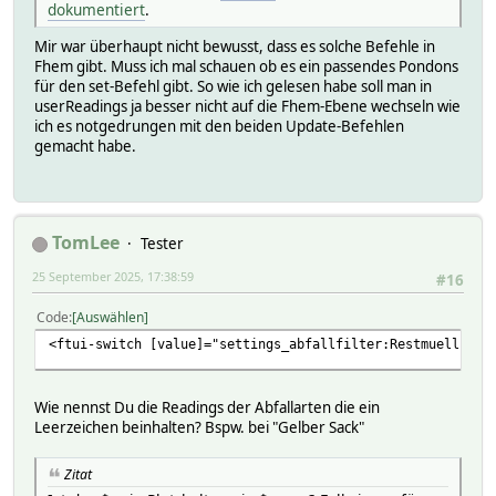
dokumentiert
.
Mir war überhaupt nicht bewusst, dass es solche Befehle in
Fhem gibt. Muss ich mal schauen ob es ein passendes Pondons
für den set-Befehl gibt. So wie ich gelesen habe soll man in
userReadings ja besser nicht auf die Fhem-Ebene wechseln wie
ich es notgedrungen mit den beiden Update-Befehlen
gemacht habe.
TomLee
Tester
25 September 2025, 17:38:59
#16
Code
Auswählen
<ftui-switch [value]="settings_abfallfilter:Restmuell" (v
Wie nennst Du die Readings der Abfallarten die ein
Leerzeichen beinhalten? Bspw. bei "Gelber Sack"
Zitat