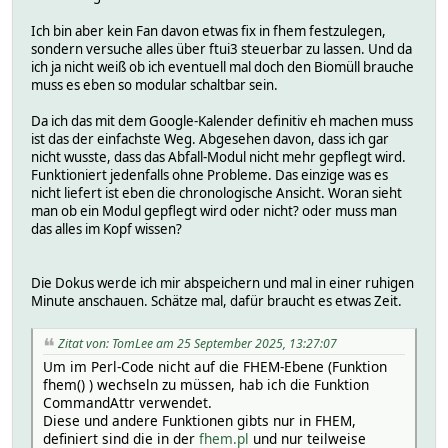
Ich bin aber kein Fan davon etwas fix in fhem festzulegen,
sondern versuche alles über ftui3 steuerbar zu lassen. Und da
ich ja nicht weiß ob ich eventuell mal doch den Biomüll brauche
muss es eben so modular schaltbar sein.
Da ich das mit dem Google-Kalender definitiv eh machen muss
ist das der einfachste Weg. Abgesehen davon, dass ich gar
nicht wusste, dass das Abfall-Modul nicht mehr gepflegt wird.
Funktioniert jedenfalls ohne Probleme. Das einzige was es
nicht liefert ist eben die chronologische Ansicht. Woran sieht
man ob ein Modul gepflegt wird oder nicht? oder muss man
das alles im Kopf wissen?
Die Dokus werde ich mir abspeichern und mal in einer ruhigen
Minute anschauen. Schätze mal, dafür braucht es etwas Zeit.
Zitat von: TomLee am 25 September 2025, 13:27:07
Um im Perl-Code nicht auf die FHEM-Ebene (Funktion
fhem() ) wechseln zu müssen, hab ich die Funktion
CommandAttr verwendet.
Diese und andere Funktionen gibts nur in FHEM,
definiert sind die in der
fhem.pl
und nur teilweise