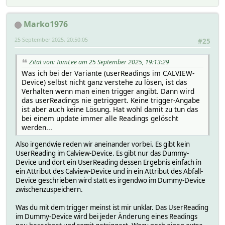
Marko1976
25 September 2025, 20:50:05
#25
Zitat von: TomLee am 25 September 2025, 19:13:29
Was ich bei der Variante (userReadings im CALVIEW-
Device) selbst nicht ganz verstehe zu lösen, ist das
Verhalten wenn man einen trigger angibt. Dann wird
das userReadings nie getriggert. Keine trigger-Angabe
ist aber auch keine Lösung. Hat wohl damit zu tun das
bei einem update immer alle Readings gelöscht
werden...
Also irgendwie reden wir aneinander vorbei. Es gibt kein
UserReading im Calview-Device. Es gibt nur das Dummy-
Device und dort ein UserReading dessen Ergebnis einfach in
ein Attribut des Calview-Device und in ein Attribut des Abfall-
Device geschrieben wird statt es irgendwo im Dummy-Device
zwischenzuspeichern.
Was du mit dem trigger meinst ist mir unklar. Das UserReading
im Dummy-Device wird bei jeder Änderung eines Readings