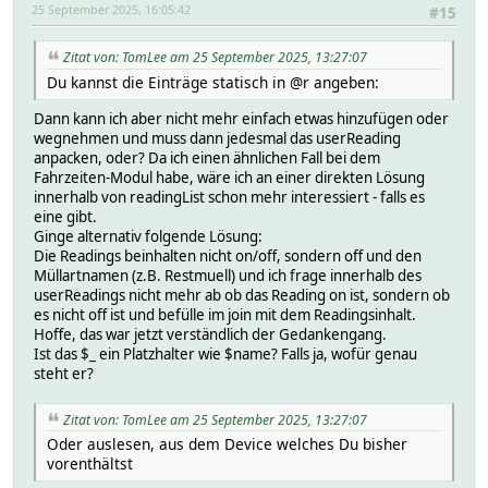
25 September 2025, 16:05:42
#15
Zitat von: TomLee am 25 September 2025, 13:27:07
Du kannst die Einträge statisch in @r angeben:
Dann kann ich aber nicht mehr einfach etwas hinzufügen oder
wegnehmen und muss dann jedesmal das userReading
anpacken, oder? Da ich einen ähnlichen Fall bei dem
Fahrzeiten-Modul habe, wäre ich an einer direkten Lösung
innerhalb von readingList schon mehr interessiert - falls es
eine gibt.
Ginge alternativ folgende Lösung:
Die Readings beinhalten nicht on/off, sondern off und den
Müllartnamen (z.B. Restmuell) und ich frage innerhalb des
userReadings nicht mehr ab ob das Reading on ist, sondern ob
es nicht off ist und befülle im join mit dem Readingsinhalt.
Hoffe, das war jetzt verständlich der Gedankengang.
Ist das $_ ein Platzhalter wie $name? Falls ja, wofür genau
steht er?
Zitat von: TomLee am 25 September 2025, 13:27:07
Oder auslesen, aus dem Device welches Du bisher
vorenthältst