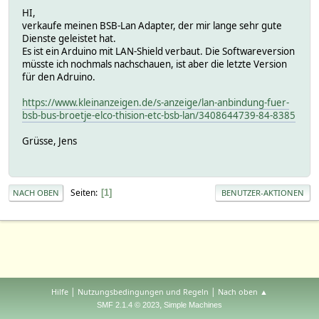
HI,
verkaufe meinen BSB-Lan Adapter, der mir lange sehr gute
Dienste geleistet hat.
Es ist ein Arduino mit LAN-Shield verbaut. Die Softwareversion
müsste ich nochmals nachschauen, ist aber die letzte Version
für den Adruino.
https://www.kleinanzeigen.de/s-anzeige/lan-anbindung-fuer-
bsb-bus-broetje-elco-thision-etc-bsb-lan/3408644739-84-8385
Grüsse, Jens
Seiten
1
NACH OBEN
BENUTZER-AKTIONEN
|
|
Hilfe
Nutzungsbedingungen und Regeln
Nach oben ▲
,
SMF 2.1.4 © 2023
Simple Machines