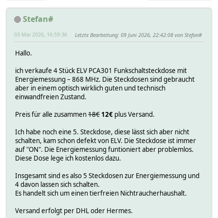
Stefan#
03 Mai 2026, 16:59:36
Letzte Bearbeitung
: 09 Juni 2026, 22:42:08 von Stefan#
Hallo.
ich verkaufe 4 Stück ELV PCA301 Funkschaltsteckdose mit
Energiemessung – 868 MHz. Die Steckdosen sind gebraucht
aber in einem optisch wirklich guten und technisch
einwandfreien Zustand.
Preis für alle zusammen
18€
12€
plus Versand.
Ich habe noch eine 5. Steckdose, diese lässt sich aber nicht
schalten, kam schon defekt von ELV. Die Steckdose ist immer
auf "ON". Die Energiemessung funtioniert aber problemlos.
Diese Dose lege ich kostenlos dazu.
Insgesamt sind es also 5 Steckdosen zur Energiemessung und
4 davon lassen sich schalten.
Es handelt sich um einen tierfreien Nichtraucherhaushalt.
Versand erfolgt per DHL oder Hermes.