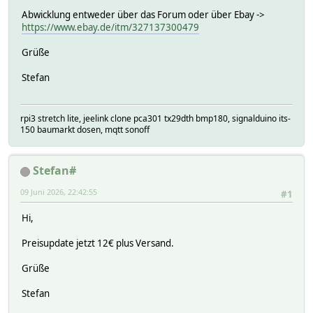
Abwicklung entweder über das Forum oder über Ebay ->
https://www.ebay.de/itm/327137300479
Grüße
Stefan
rpi3 stretch lite, jeelink clone pca301 tx29dth bmp180, signalduino its-
150 baumarkt dosen, mqtt sonoff
Stefan#
09 Juni 2026, 22:42:55
#1
Hi,
Preisupdate jetzt 12€ plus Versand.
Grüße
Stefan