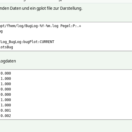
den Daten und ein gplot file zur Darstellung.
opt/fhem/log/BugLog-%Y-%m.log Pegel:P:.+
ug
FLog_BugLog:bugPlot:CURRENT
lotsBug
 Logdaten
 0.000
 1.000
 1.000
 0.000
 0.000
 1.000
 1.000
 0.001
 0.002