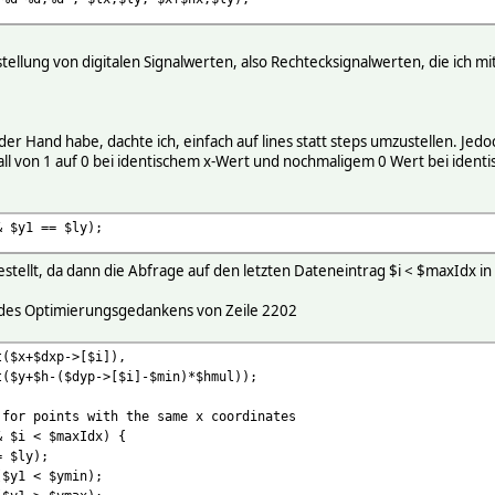
rstellung von digitalen Signalwerten, also Rechtecksignalwerten, die ich
er Hand habe, dachte ich, einfach auf lines statt steps umzustellen. Jedoc
fall von 1 auf 0 bei identischem x-Wert und nochmaligem 0 Wert bei identi
y1 == $ly);
estellt, da dann die Abfrage auf den letzten Dateneintrag $i < $maxIdx in 
g des Optimierungsgedankens von Zeile 2202
$dxp->[$i]),
>[$i]-$min)*$hmul));
ints with the same x coordinates
< $maxIdx) {
ly);
< $ymin);