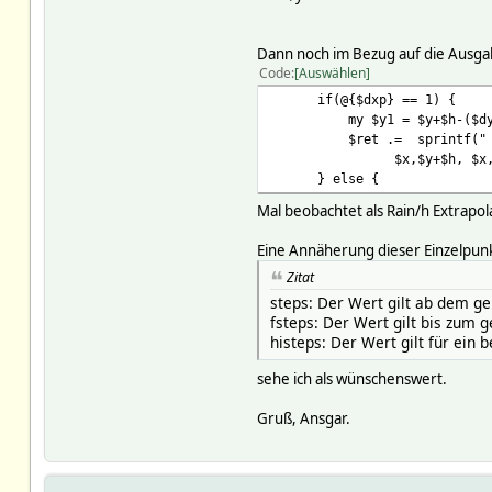
Dann noch im Bezug auf die Ausgabe
Code
Auswählen
if(@{$dxp} == 1) {
my $y1 = $y+$h-($dyp->
$ret .= sprintf(" %d,%
$x,$y+$h, $x,$y1, $x
} else {
Mal beobachtet als Rain/h Extrapol
Eine Annäherung dieser Einzelpunk
Zitat
steps: Der Wert gilt ab dem ge
fsteps: Der Wert gilt bis zum
histeps: Der Wert gilt für ein 
sehe ich als wünschenswert.
Gruß, Ansgar.