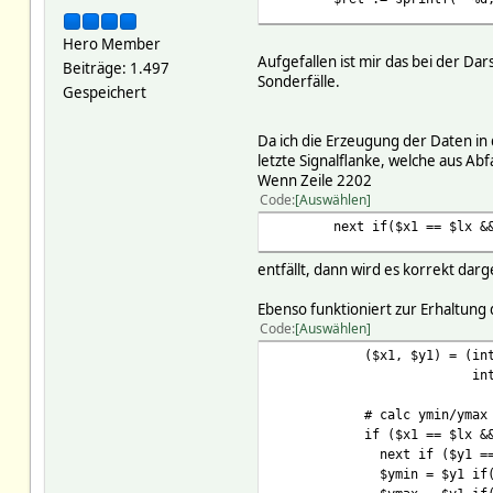
Hero Member
Aufgefallen ist mir das bei der Da
Beiträge: 1.497
Sonderfälle.
Gespeichert
Da ich die Erzeugung der Daten in d
letzte Signalflanke, welche aus Ab
Wenn Zeile 2202
Code
Auswählen
next if($x1 == $lx && $
entfällt, dann wird es korrekt darg
Ebenso funktioniert zur Erhaltun
Code
Auswählen
($x1, $y1) = (int($x+
int($y+$h-($dyp-
# calc ymin/ymax for po
if ($x1 == $lx && $i 
next if ($y1 == $
$ymin = $y1 if($y1 