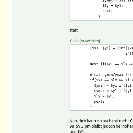
$ymax = $y1 if($y1 
$ly = $y1;
next;
}
statt
Code
Auswählen
($x1, $y1) = (int($x+$d
int($y+$h-($dyp-
next if($x1 == $lx && $
# calc ymin/ymax for poin
if($x1 == $lx && $i < 
$ymin = $y1 if($y1 < 
$ymax = $y1 if($y1 > 
$ly = $y1;
next;
}
Natürlich kann ich auch mit mehr
98_SVG.pm bleibt jedoch bei hoher
und $y1.