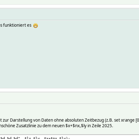
s funktioniert es
t zur Darstellung von Daten ohne absoluten Zeitbezug (z.B. set xrange [
unschöne Zusatzlinie zu dem neuen $x+$nx,$ly in Zeile 2025.
%d,%d", $lx,$ly, $x+$nx,$ly);