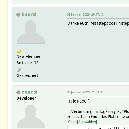
knorxi
01 Januar 2026, 20:47:40
Danke euch! Mit fsteps oder histep
New Member
Beiträge: 36
Gespeichert
noansi
09 Januar 2026, 21:53:38
Developer
Hallo Rudolf,
in Verbindung mit logProxy_xy2Plo
zeigt sich am Ende des Plots eine 
Code
Auswählen
$ret .= sprintf(" %d,%d 