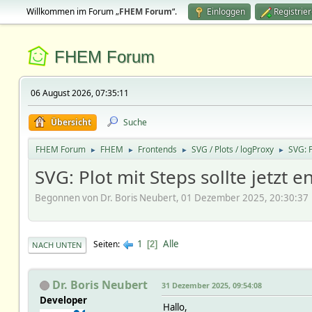
Willkommen im Forum „
FHEM Forum
“.
Einloggen
Registrie
FHEM Forum
06 August 2026, 07:35:11
Übersicht
Suche
FHEM Forum
FHEM
Frontends
SVG / Plots / logProxy
SVG: P
►
►
►
►
SVG: Plot mit Steps sollte jetzt 
Begonnen von Dr. Boris Neubert, 01 Dezember 2025, 20:30:37
1
Alle
Seiten
2
NACH UNTEN
Dr. Boris Neubert
31 Dezember 2025, 09:54:08
Developer
Hallo,