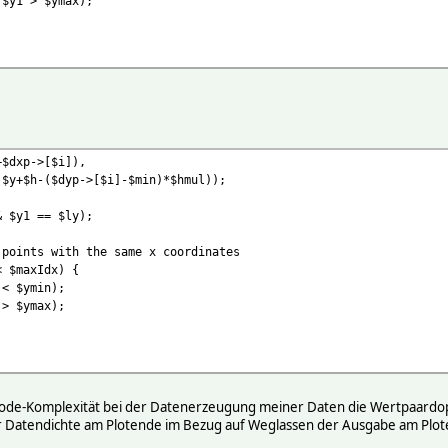
> $ymax);
xp->[$i]),
>[$i]-$min)*$hmul));
y1 == $ly);
ts with the same x coordinates
$maxIdx) {
$ymin);
$ymax);
 Code-Komplexität bei der Datenerzeugung meiner Daten die Wertpaardop
 Datendichte am Plotende im Bezug auf Weglassen der Ausgabe am Plotend