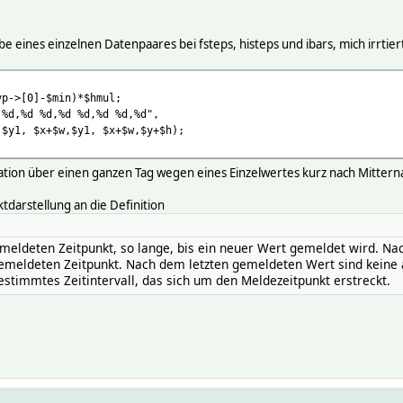
 eines einzelnen Datenpaares bei fsteps, histeps und ibars, mich irrtie
[0]-$min)*$hmul;
d %d,%d %d,%d %d,%d",
+$w,$y1, $x+$w,$y+$h);
ation über einen ganzen Tag wegen eines Einzelwertes kurz nach Mitterna
tdarstellung an die Definition
meldeten Zeitpunkt, so lange, bis ein neuer Wert gemeldet wird. Na
 gemeldeten Zeitpunkt. Nach dem letzten gemeldeten Wert sind keine
bestimmtes Zeitintervall, das sich um den Meldezeitpunkt erstreckt.