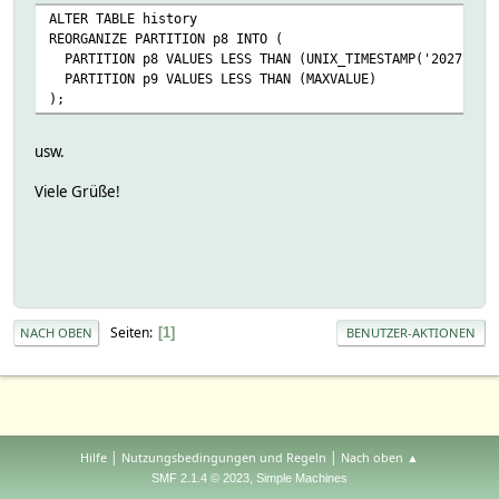
ALTER TABLE history
REORGANIZE PARTITION p8 INTO (
PARTITION p8 VALUES LESS THAN (UNIX_TIMESTAMP('2027-01-0
PARTITION p9 VALUES LESS THAN (MAXVALUE)
);
usw.
Viele Grüße!
Seiten
1
NACH OBEN
BENUTZER-AKTIONEN
|
|
Hilfe
Nutzungsbedingungen und Regeln
Nach oben ▲
,
SMF 2.1.4 © 2023
Simple Machines