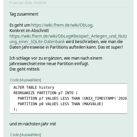
17 Januar 2026, 10:08:00
Tag zusammen!
Es geht um
https://wiki.fhem.de/wiki/DbLog
.
Konkret im Abschnitt
https://wiki.fhem.de/wiki/DbLog#Beispiel:_Anlegen_und_Nutz
ung_einer_SQLite-Datenbank
wird beschrieben, wie man die
Daten Jahresweise in Partitions aufteilen kann. Das ist super!
Ich schlage vor zu ergänzen, wie man nach einem
Jahreswechsel eine neue Partition einfügt.
Die geht mittels
Code
Auswählen
ALTER TABLE history
REORGANIZE PARTITION p7 INTO (
PARTITION p7 VALUES LESS THAN (UNIX_TIMESTAMP('2026-01-0
PARTITION p8 VALUES LESS THAN (MAXVALUE)
);
und im nächsten Jahr mit
Code
Auswählen