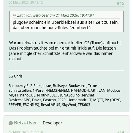
30 März 2026, 20:19:12
#15
Zitat von: Beta-User am 21 März 2026, 19:41:01
plugdev scheint ein Überbleibsel aus alter Zeit zu sein,
das über manche udev-Rules "zombiert".
Warum etwas uraltes im einem aktuellen OS (Trixie) auftaucht.
Das Problem tauchte bei mir erst mit Trixie auf. Die letzten
Jahre mit gleicher Schnittstellenhardware war das immer
dialout.
LG Chris
Raspberry Pi 2-5 => Jessie, Bullseye, Bookworm, Trixie
Schnittstellen: 1-Wire, FHEM2FEHEM, HM-MOD-UART, LAN, Modbus,
MQTT, nanoCUL, RFXtrx433E, SIGNALduino, ser2net
Devices: APC, Davis, Eastron, FS20, Homematic, IT, MQTT, PV-(DEYE,
EPEVER, FRONIUS), Resol-VBUS, SkyWind, TEK603
Beta-User
Developer
30 März 2026, 21:35:10
#16