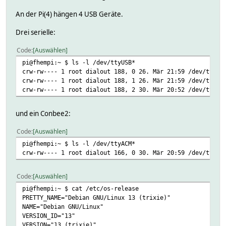
An der Pi(4) hängen 4 USB Geräte.
Drei serielle:
Code
Auswählen
pi@fhempi:~ $ ls -l /dev/ttyUSB*
crw-rw---- 1 root dialout 188, 0 26. Mär 21:59 /dev/ttyUS
crw-rw---- 1 root dialout 188, 1 26. Mär 21:59 /dev/ttyUS
crw-rw---- 1 root dialout 188, 2 30. Mär 20:52 /dev/ttyUS
und ein Conbee2:
Code
Auswählen
pi@fhempi:~ $ ls -l /dev/ttyACM*
crw-rw---- 1 root dialout 166, 0 30. Mär 20:59 /dev/ttyAC
Code
Auswählen
pi@fhempi:~ $ cat /etc/os-release
PRETTY_NAME="Debian GNU/Linux 13 (trixie)"
NAME="Debian GNU/Linux"
VERSION_ID="13"
VERSION="13 (trixie)"