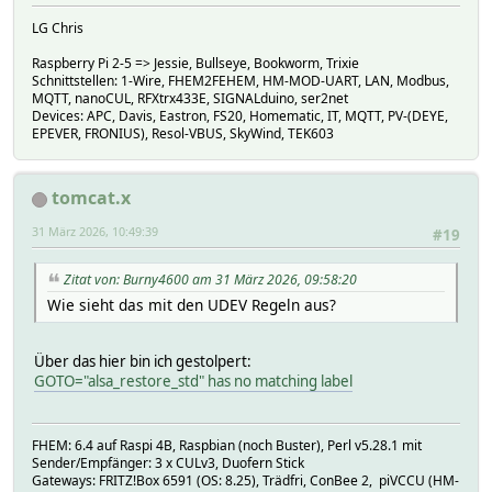
LG Chris
Raspberry Pi 2-5 => Jessie, Bullseye, Bookworm, Trixie
Schnittstellen: 1-Wire, FHEM2FEHEM, HM-MOD-UART, LAN, Modbus,
MQTT, nanoCUL, RFXtrx433E, SIGNALduino, ser2net
Devices: APC, Davis, Eastron, FS20, Homematic, IT, MQTT, PV-(DEYE,
EPEVER, FRONIUS), Resol-VBUS, SkyWind, TEK603
tomcat.x
31 März 2026, 10:49:39
#19
Zitat von: Burny4600 am 31 März 2026, 09:58:20
Wie sieht das mit den UDEV Regeln aus?
Über das hier bin ich gestolpert:
GOTO="alsa_restore_std" has no matching label
FHEM: 6.4 auf Raspi 4B, Raspbian (noch Buster), Perl v5.28.1 mit
Sender/Empfänger: 3 x CULv3, Duofern Stick
Gateways: FRITZ!Box 6591 (OS: 8.25), Trädfri, ConBee 2, piVCCU (HM-