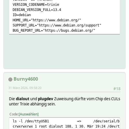
VERSION_CODENAME=trixie
DEBIAN_VERSION_FULL=13.4
ID=debian
HOME_URL="https://www.debian.org/"
SUPPORT_URL="https://www.debian.org/support"
BUG_REPORT_URL="https://bugs.debian.org/"
Burny4600
31 März 2026, 09:58:20
#18
Die
dialout
und
plugdev
Zuweisung dürfte vom Chip des CULs
unter Trixie abhängig sein.
Code
Auswählen
ls -l /dev/ttyUSB1
=>
/dev/serial/by-id
crwxrwxrwx 1 root dialout 188, 1 30. Mär 19:24 /dev/ttyUS