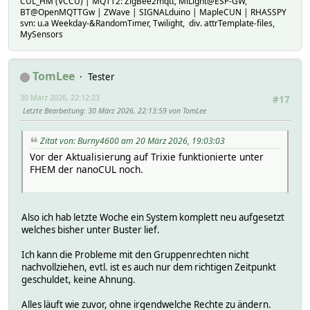
CUL_HM (VCCU) | MQTT2: ZigBee2mqtt, MiLight@ESP-GW,
BT@OpenMQTTGw | ZWave | SIGNALduino | MapleCUN | RHASSPY
svn: u.a Weekday-&RandomTimer, Twilight, div. attrTemplate-files,
MySensors
TomLee
Tester
30 März 2026, 22:12:23
#17
Letzte Bearbeitung
: 30 März 2026, 22:13:59 von TomLee
Zitat von: Burny4600 am 20 März 2026, 19:03:03
Vor der Aktualisierung auf Trixie funktionierte unter
FHEM der nanoCUL noch.
Also ich hab letzte Woche ein System komplett neu aufgesetzt
welches bisher unter Buster lief.
Ich kann die Probleme mit den Gruppenrechten nicht
nachvollziehen, evtl. ist es auch nur dem richtigen Zeitpunkt
geschuldet, keine Ahnung.
Alles läuft wie zuvor, ohne irgendwelche Rechte zu ändern.