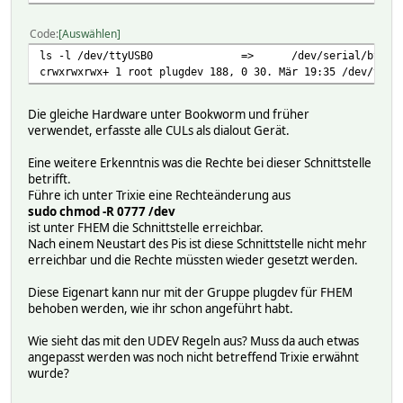
Code
Auswählen
ls -l /dev/ttyUSB0
=>
/dev/serial/by-id
crwxrwxrwx+ 1 root plugdev 188, 0 30. Mär 19:35 /dev/ttyU
Die gleiche Hardware unter Bookworm und früher
verwendet, erfasste alle CULs als dialout Gerät.
Eine weitere Erkenntnis was die Rechte bei dieser Schnittstelle
betrifft.
Führe ich unter Trixie eine Rechteänderung aus
sudo chmod -R 0777 /dev
ist unter FHEM die Schnittstelle erreichbar.
Nach einem Neustart des Pis ist diese Schnittstelle nicht mehr
erreichbar und die Rechte müssten wieder gesetzt werden.
Diese Eigenart kann nur mit der Gruppe plugdev für FHEM
behoben werden, wie ihr schon angeführt habt.
Wie sieht das mit den UDEV Regeln aus? Muss da auch etwas
angepasst werden was noch nicht betreffend Trixie erwähnt
wurde?