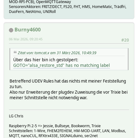
MOD-RPI-PCB), OpenMQTTGateway
Sensoren/Aktoren: FRITZ!DECT, FS20, FHT, HMS, HomeMatic, Trädfri,
DuoFern, NetAtmo, UNIRoll
Burny4600
06 Mai 2026, 09:20:45
#20
Zitat von: tomcat.x am 31 März 2026, 10:49:39
Über das hier bin ich gestolpert:
GOTO="alsa_restore_std" has no matching label
Betreffend UDEV Rules hat das nichts mit meiner Feststellung
zu tun.
Also nur Erweiterung der plugdev Zuweisung die vor Trixie bei
meiner Schnittstelle nicht notwendig war.
LG Chris
Raspberry Pi 2-5 => Jessie, Bullseye, Bookworm, Trixie
Schnittstellen: 1-Wire, FHEM2FEHEM, HM-MOD-UART, LAN, Modbus,
MQTT, nanoCUL, RFXtrx433E, SIGNALduino, ser2net