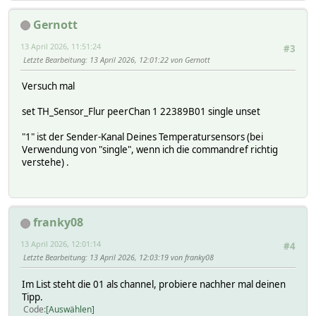
Gernott
13 April 2026, 11:51:24
#3
Letzte Bearbeitung
: 13 April 2026, 12:01:22 von Gernott
Versuch mal
set TH_Sensor_Flur peerChan 1 22389B01 single unset
"1" ist der Sender-Kanal Deines Temperatursensors (bei
Verwendung von "single", wenn ich die commandref richtig
verstehe) .
franky08
13 April 2026, 12:01:14
#4
Letzte Bearbeitung
: 13 April 2026, 12:03:19 von franky08
Im List steht die 01 als channel, probiere nachher mal deinen
Tipp.
Code
Auswählen