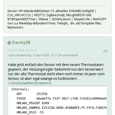
Server: HP-elitedesk@Debian 13, aktuelles FHEM@ConfigDB |
CUL_HM (VCCU) | MQTT2: ZigBee2mqtt, MiLight@ESP-GW,
BT@OpenMQTTGw | ZWave | SIGNALduino | MapleCUN | RHASSPY
svn: u.a Weekday-&RandomTimer, Twilight, div. attrTemplate-files,
MySensors
franky08
13 April 2026, 12:15:55
#8
Letzte Bearbeitung
: 13 April 2026, 12:17:28 von franky08
Habe jetzt einfach den Sensor mit dem neuen Thermostaten
gepeert, der Heizungsregler bekommt nun den Sensorwert
nur der alte Thermostat steht eben noch immer im peer vom
Sensor, ist aber egal solange es funktioniert.
Code
Auswählen
Erweitern
Internals:
DEF 251558
FUUID 66adeffa-f33f-3827-c7e8-7c0161ce0994ee06
HMLAN1_MSGCNT 8309
HMLAN1_RAWMSG E251558,0000,4F6B8BFE,FF,FFC9,F3867025155
HMLAN1_RSSI -55