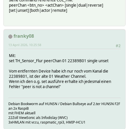
siehe command reference CUL_HM:
peerChan <btn_no> <actChan> [single|dual|reverse]
[set|unset] [both|actor|remote]
franky08
13 April 2026, 10:25:58
#2
Mit:
set TH_Sensor_Flur peerChan 01 22389B01 single unset
Vom entfernten Device habe ich nur noch vom Kanal die
22389801, ist der alte 01 Weather Channel.
Wenn ich den o.g. set ausführe erhalte ich jedesmal einen
Fehler "peer is not a channel"
Debian Bookworm auf HUNSN / Debian Bullseye auf 2.ter HUNSN F2F
an 2x RaspiB
mit FHEM aktuell
22Zoll ViewSonic als Infodislay (WVC)
3xHMLAN mit vccu, raspmatic_rpi3, HMIP-HCU1