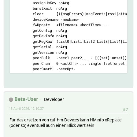
assignHmKey noArg
burstXmit noArg
clear [({msgErrors}|msgEvents|rssi|attack|trigger
deviceRename -newName-
fwUpdate <filename> <bootTime> ...
getConfig noArg
getDevInfo noArg
getRegRaw (List0|List1|List2|List3|List4|List5|Lis
getSerial noArg
getVersion noArg
peerBulk -peer1,peer2,...- [({set}|unset)]
peerChan 0 <actChn> ... single [set|unset] [actor
peerSmart -peerOpt-
Beta-User
Developer
13 April 2026, 12:10:37
#7
Für das ersetzen von cul_hm-Devices kann HMinfo xReplace
(oder so) eventuell auch einen Blick wert sein