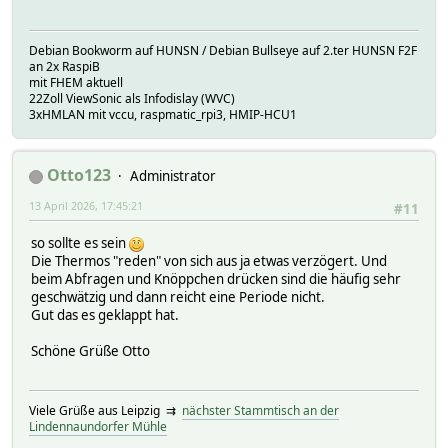
helper:
HM_CMDNR 243
cSnd 01123ABC25155800040000000000,01123ABC25155
Debian Bookworm auf HUNSN / Debian Bullseye auf 2.ter HUNSN F2F
an 2x RaspiB
cfgStateUpdt 0
mit FHEM aktuell
lastMsgTm 1776074798.31691
22Zoll ViewSonic als Infodislay (WVC)
mId 003F
3xHMLAN mit vccu, raspmatic_rpi3, HMIP-HCU1
peerFriend
peerIDsRaw ,22389B01,6C214F01,00000000
peerIDsState complete
Otto123
peerOpt p:THSensor
Administrator
regLst 0
13 April 2026, 17:45:21
#11
rxType 132
supp_Pair_Rep 0
so sollte es sein
Die Thermos "reden" von sich aus ja etwas verzögert. Und
beim Abfragen und Knöppchen drücken sind die häufig sehr
geschwätzig und dann reicht eine Periode nicht.
Gut das es geklappt hat.
Schöne Grüße Otto
Viele Grüße aus Leipzig ⇉
nächster Stammtisch an der
Lindennaundorfer Mühle