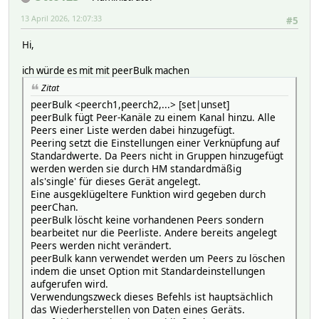
13 April 2026, 12:07:33
#5
Hi,
ich würde es mit mit peerBulk machen
Zitat
peerBulk <peerch1,peerch2,...> [set|unset]
peerBulk fügt Peer-Kanäle zu einem Kanal hinzu. Alle
Peers einer Liste werden dabei hinzugefügt.
Peering setzt die Einstellungen einer Verknüpfung auf
Standardwerte. Da Peers nicht in Gruppen hinzugefügt
werden werden sie durch HM standardmäßig
als'single' für dieses Gerät angelegt.
Eine ausgeklügeltere Funktion wird gegeben durch
peerChan.
peerBulk löscht keine vorhandenen Peers sondern
bearbeitet nur die Peerliste. Andere bereits angelegt
Peers werden nicht verändert.
peerBulk kann verwendet werden um Peers zu löschen
indem die unset Option mit Standardeinstellungen
aufgerufen wird.
Verwendungszweck dieses Befehls ist hauptsächlich
das Wiederherstellen von Daten eines Geräts.