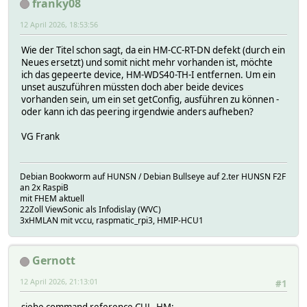
franky08
12 April 2026, 18:53:56
Wie der Titel schon sagt, da ein HM-CC-RT-DN defekt (durch ein
Neues ersetzt) und somit nicht mehr vorhanden ist, möchte
ich das gepeerte device, HM-WDS40-TH-I entfernen. Um ein
unset auszuführen müssten doch aber beide devices
vorhanden sein, um ein set getConfig, ausführen zu können -
oder kann ich das peering irgendwie anders aufheben?
VG Frank
Debian Bookworm auf HUNSN / Debian Bullseye auf 2.ter HUNSN F2F
an 2x RaspiB
mit FHEM aktuell
22Zoll ViewSonic als Infodislay (WVC)
3xHMLAN mit vccu, raspmatic_rpi3, HMIP-HCU1
Gernott
12 April 2026, 21:13:01
#1