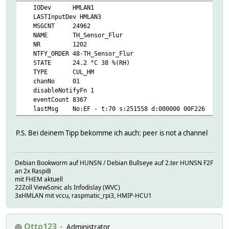
IODev HMLAN1
LASTInputDev HMLAN3
MSGCNT 24962
NAME TH_Sensor_Flur
NR 1202
NTFY_ORDER 48-TH_Sensor_Flur
STATE 24.2 °C 38 %(RH)
TYPE CUL_HM
chanNo 01
disableNotifyFn 1
eventCount 8367
lastMsg No:EF - t:70 s:251558 d:000000 00F226
P.S. Bei deinem Tipp bekomme ich auch: peer is not a channel
Debian Bookworm auf HUNSN / Debian Bullseye auf 2.ter HUNSN F2F
an 2x RaspiB
mit FHEM aktuell
22Zoll ViewSonic als Infodislay (WVC)
3xHMLAN mit vccu, raspmatic_rpi3, HMIP-HCU1
Otto123
Administrator