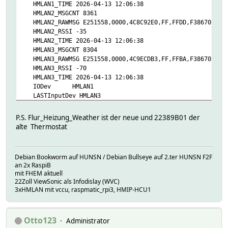
HMLAN1_TIME 2026-04-13 12:06:38
HMLAN2_MSGCNT 8361
HMLAN2_RAWMSG E251558,0000,4C8C92E0,FF,FFDD,F3867025155
HMLAN2_RSSI -35
HMLAN2_TIME 2026-04-13 12:06:38
HMLAN3_MSGCNT 8304
HMLAN3_RAWMSG E251558,0000,4C9ECDB3,FF,FFBA,F3867025155
HMLAN3_RSSI -70
HMLAN3_TIME 2026-04-13 12:06:38
IODev HMLAN1
LASTInputDev HMLAN3
MSGCNT 24974
NAME TH_Sensor_Flur
P.S. Flur_Heizung_Weather ist der neue und 22389B01 der
NR 1202
alte Thermostat
NTFY_ORDER 48-TH_Sensor_Flur
STATE 24.2 °C 38 %(RH)
TYPE CUL_HM
Debian Bookworm auf HUNSN / Debian Bullseye auf 2.ter HUNSN F2F
chanNo 01
an 2x RaspiB
disableNotifyFn 1
mit FHEM aktuell
eventCount 8371
22Zoll ViewSonic als Infodislay (WVC)
lastMsg No:F3 - t:70 s:251558 d:000000 00F226
3xHMLAN mit vccu, raspmatic_rpi3, HMIP-HCU1
peerList 22389B01,Flur_Heizung_Weather
protCondBurst forced_off
protLastRcv 2026-04-13 12:06:38
Otto123
Administrator
protRcv 8368 last_at:2026-04-13 12:06:38