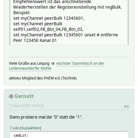
Empfehlenswert ist das anschließende
Wiederherstellen der Registereinstellung mit regBulk.
Beispiel:
set myChannel peerBulk 12345601,
set myChannel peerBulk
self01,self02,FB_Btn_04,FB_Btn_03,
set myChannel peerBulk 12345601 unset # entferne
Peer 123456 Kanal 01
Viele Grüße aus Leipzig ⇉
nächster Stammtisch an der
Lindennaundorfer Mühle
aktives Mitglied des FHEM e.V. (Technik)
Gernott
13 April 2026, 12:09:22
#6
Dann probiere mal die "0" statt die "1".
Code
Auswählen
cmdLst: