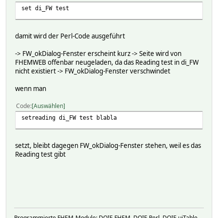
set di_FW test
damit wird der Perl-Code ausgeführt
-> FW_okDialog-Fenster erscheint kurz -> Seite wird von
FHEMWEB offenbar neugeladen, da das Reading test in di_FW
nicht existiert -> FW_okDialog-Fenster verschwindet
wenn man
Code
Auswählen
setreading di_FW test blabla
setzt, bleibt dagegen FW_okDialog-Fenster stehen, weil es das
Reading test gibt
Programmierte FHEM-Module: DOIF-FHEM, DOIF-Perl, DOIF-uiTable,