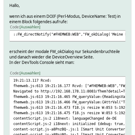
Hallo,
wenn ich aus einem DOIF (Perl-Modus, DeviceName: Test) in
einem Block folgendes aufrufe:
Code
Auswählen
::FW_directNotify("#FHEMWEB:WEB","FW_okDialog('Meine Nach
erscheint der modale FW_okDialog nur Sekundenbruchteile
und danach wieder die DeviceOverview Seite.
In der DevTools Console sieht man:
Code
Auswählen
19:21:13.117 Rcvd:
fhemweb.js:613 19:21:16.177 Rcvd: ["#FHEMWEB:WEB","FW_okD
Navigated to http://192.168.178.11:8083/fhem?detail=Test&
fhemweb.js:613 19:21:16.465 FW_queryValue:{ReadingsVal("T
fhemweb.js:613 19:21:16.466 FW_queryValue:{AttrVal("Test"
fhemweb.js:613 19:21:16.473 f18.js resize W:853 S:1920
fhemweb.js:613 19:21:16.475 f18.js resize W:853 S:1920
contentScript.js:2 i18next: languageChanged de-DE
contentScript.js:2 i18next: initialized {debug: true, ini
content-script.js-a8PnzBQ-.js:1 [Smart Unit Converter] Co
content-script.js-a8PnzBQ-.js:1 [Smart Unit Converter] Sm