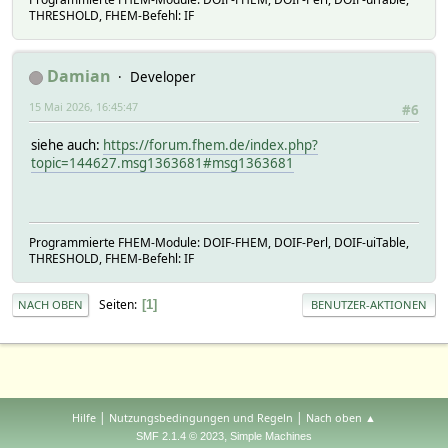
THRESHOLD, FHEM-Befehl: IF
Damian
Developer
15 Mai 2026, 16:45:47
#6
siehe auch:
https://forum.fhem.de/index.php?
topic=144627.msg1363681#msg1363681
Programmierte FHEM-Module: DOIF-FHEM, DOIF-Perl, DOIF-uiTable,
THRESHOLD, FHEM-Befehl: IF
Seiten
1
NACH OBEN
BENUTZER-AKTIONEN
|
|
Hilfe
Nutzungsbedingungen und Regeln
Nach oben ▲
,
SMF 2.1.4 © 2023
Simple Machines