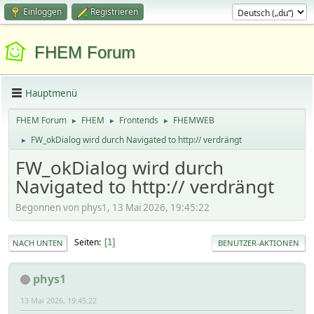
Einloggen
Registrieren
FHEM Forum
Hauptmenü
FHEM Forum
FHEM
Frontends
FHEMWEB
►
►
►
FW_okDialog wird durch Navigated to http:// verdrängt
►
FW_okDialog wird durch
Navigated to http:// verdrängt
Begonnen von phys1, 13 Mai 2026, 19:45:22
Seiten
1
NACH UNTEN
BENUTZER-AKTIONEN
phys1
13 Mai 2026, 19:45:22