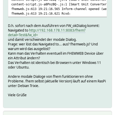
content-script.js-a8PnzBQ-.js:1 [Smart Unit Converter] St
fhemweb.js:613 19:21:16.565 Inform-channel opened (websoc
fhemweb.js:613 19:21:16.621 Rcvd:
D.h. sofort nach dem Ausführen von FW_okDialog kommt:
Navigated to
http://192.168.178.11:8083/fhem?
detail=Test&fw_id=
und damit verschwindet der modale Dialog.
Frage: wer löst das Navigated to... aus? fhemweb.js? Und
warum wird das ausgelöst?
Kann man das Verhalten eventuell im FHEMWEB Device über
ein Attribut ändern?
Das Verhalten ist identisch bei Browsern unter Windows 11
oder Ubuntu.
Andere modale Dialoge von fhem funktionieren ohne
Probleme. fhem selbst (aktuelle Version) läuft auf einem RasPi
unter Debian Trixie.
Viele Grüße