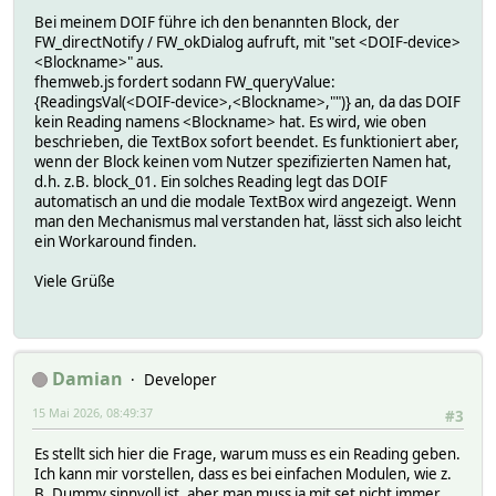
Bei meinem DOIF führe ich den benannten Block, der
FW_directNotify / FW_okDialog aufruft, mit "set <DOIF-device>
<Blockname>" aus.
fhemweb.js fordert sodann FW_queryValue:
{ReadingsVal(<DOIF-device>,<Blockname>,"")} an, da das DOIF
kein Reading namens <Blockname> hat. Es wird, wie oben
beschrieben, die TextBox sofort beendet. Es funktioniert aber,
wenn der Block keinen vom Nutzer spezifizierten Namen hat,
d.h. z.B. block_01. Ein solches Reading legt das DOIF
automatisch an und die modale TextBox wird angezeigt. Wenn
man den Mechanismus mal verstanden hat, lässt sich also leicht
ein Workaround finden.
Viele Grüße
Damian
Developer
15 Mai 2026, 08:49:37
#3
Es stellt sich hier die Frage, warum muss es ein Reading geben.
Ich kann mir vorstellen, dass es bei einfachen Modulen, wie z.
B. Dummy sinnvoll ist, aber man muss ja mit set nicht immer