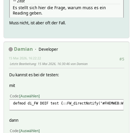
Zitat
Es stellt sich hier die Frage, warum muss es ein
Reading geben.
Muss nicht, ist aber oft der Fall.
Damian
Developer
15 Mai 2026, 16:22:22
#5
Letzte Bearbeitung
: 15 Mai 2026, 16:30:46 von Damian
Du kannst es bei dir testen:
mit
Code
Auswählen
defmod di_FW DOIF test {::FW_directNotify("#FHEMWEB:WEBHO
dann
Code
Auswählen