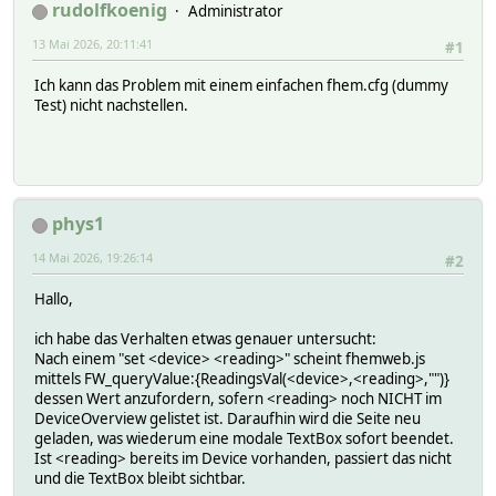
rudolfkoenig
Administrator
13 Mai 2026, 20:11:41
#1
Ich kann das Problem mit einem einfachen fhem.cfg (dummy
Test) nicht nachstellen.
phys1
14 Mai 2026, 19:26:14
#2
Hallo,
ich habe das Verhalten etwas genauer untersucht:
Nach einem "set <device> <reading>" scheint fhemweb.js
mittels FW_queryValue:{ReadingsVal(<device>,<reading>,"")}
dessen Wert anzufordern, sofern <reading> noch NICHT im
DeviceOverview gelistet ist. Daraufhin wird die Seite neu
geladen, was wiederum eine modale TextBox sofort beendet.
Ist <reading> bereits im Device vorhanden, passiert das nicht
und die TextBox bleibt sichtbar.