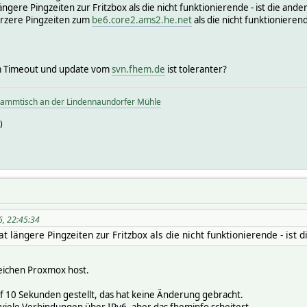
ängere Pingzeiten zur Fritzbox als die nicht funktionierende - ist die an
ürzere Pingzeiten zum
be6.core2.ams2.he.net
als die nicht funktionieren
em Timeout und update vom
svn.fhem.de
ist toleranter?
tammtisch an der Lindennaundorfer Mühle
)
6, 22:45:34
t längere Pingzeiten zur Fritzbox als die nicht funktionierende - ist
leichen Proxmox host.
f 10 Sekunden gestellt, das hat keine Änderung gebracht.