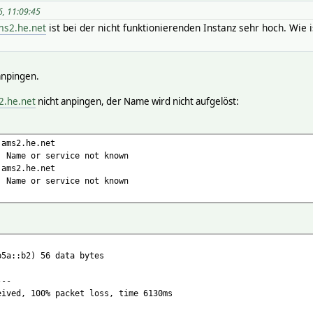
6, 11:09:45
ms2.he.net
ist bei der nicht funktionierenden Instanz sehr hoch. Wie i
anpingen.
2.he.net
nicht anpingen, der Name wird nicht aufgelöst:
.ams2.he.net
: Name or service not known
.ams2.he.net
: Name or service not known
b5a::b2) 56 data bytes
---
eived, 100% packet loss, time 6130ms