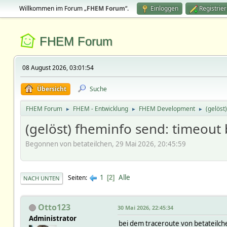
Willkommen im Forum „
FHEM Forum
“.
Einloggen
Registrie
FHEM Forum
08 August 2026, 03:01:54
Übersicht
Suche
FHEM Forum
FHEM - Entwicklung
FHEM Development
(gelöst
►
►
►
(gelöst) fheminfo send: timeou
Begonnen von betateilchen, 29 Mai 2026, 20:45:59
1
Alle
Seiten
2
NACH UNTEN
Otto123
30 Mai 2026, 22:45:34
Administrator
bei dem traceroute von betateilche