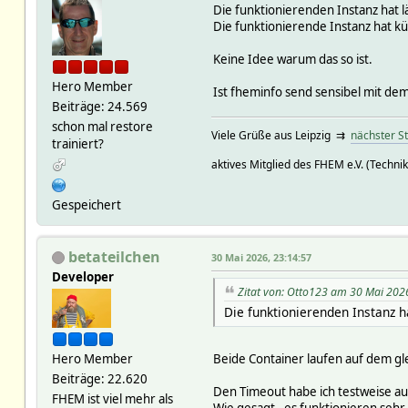
Die funktionierenden Instanz hat l
Die funktionierende Instanz hat k
Keine Idee warum das so ist.
Hero Member
Ist fheminfo send sensibel mit d
Beiträge: 24.569
schon mal restore
Viele Grüße aus Leipzig ⇉
nächster S
trainiert?
aktives Mitglied des FHEM e.V. (Technik
Gespeichert
betateilchen
30 Mai 2026, 23:14:57
Developer
Zitat von: Otto123 am 30 Mai 202
Die funktionierenden Instanz ha
Hero Member
Beide Container laufen auf dem g
Beiträge: 22.620
Den Timeout habe ich testweise au
FHEM ist viel mehr als