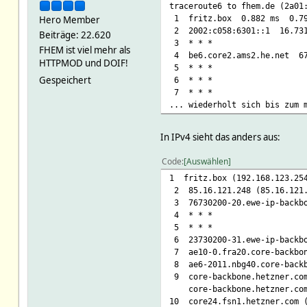
traceroute6 to fhem.de (2a01
1 fritz.box 0.882 ms 0.79
Hero Member
2 2002:c058:6301::1 16.731
Beiträge: 22.620
3 * * *
FHEM ist viel mehr als
4 be6.core2.ams2.he.net 67
HTTPMOD und DOIF!
5 * * *
Gespeichert
6 * * *
7 * * *
... wiederholt sich bis zum 
In IPv4 sieht das anders aus:
Code
Auswählen
1 fritz.box (192.168.123.2
2 85.16.121.248 (85.16.121
3 76730200-20.ewe-ip-backb
4 * * *
5 * * *
6 23730200-31.ewe-ip-backbo
7 ae10-0.fra20.core-backbo
8 ae6-2011.nbg40.core-backb
9 core-backbone.hetzner.com
core-backbone.hetzner.com 
10 core24.fsn1.hetzner.com 