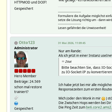
Wie gesagt - es funktionieren sehr
HTTPMOD und DOIF!
Gespeichert
-----------------------
Formuliere die Aufgabe möglichst einf
setze die Lösung richtig um - dann wird
-----------------------
Lesen gefährdet die Unwissenheit!
Otto123
31 Mai 2026, 11:09:45
Administrator
Nur am Rande:
Als ich jetzt in einer Instanz useIn
Zitat
Bitte beachten Sie, dass IO-Soc
zu IO-Socket-IP zu konvertieren
Hero Member
Beiträge: 24.569
Ich habe jetzt bei mir alle möglic
schon mal restore
Responsezeiten zum ersten Router 
trainiert?
Mich (oder den Monk in mir
) st
Die Zwischen Hops werden bei Dir
Die Ping Zeit zum
be6.core2.ams2
Gespeichert