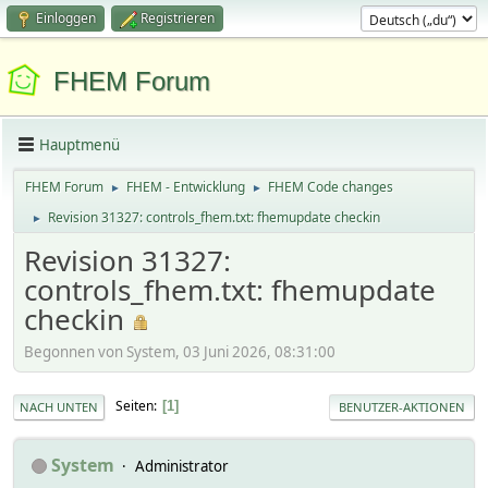
Einloggen
Registrieren
FHEM Forum
Hauptmenü
FHEM Forum
FHEM - Entwicklung
FHEM Code changes
►
►
Revision 31327: controls_fhem.txt: fhemupdate checkin
►
Revision 31327:
controls_fhem.txt: fhemupdate
checkin
Begonnen von System, 03 Juni 2026, 08:31:00
Seiten
1
NACH UNTEN
BENUTZER-AKTIONEN
System
Administrator