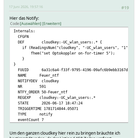
17 Juni 2026, 19:57:16
#19
Hier das Notify:
Code
Auswählen
Erweitern
Internals:
CFGFN
DEF cloudkey:-UC_wlan_users:.* {
if (ReadingsNum("cloudkey", "-UC_wlan_users", "1") > Ol
fhem("set Optokoppler on-for-timer 5");
}
}
FUUID 6a31c6a4-f33f-9795-4196-09afc6b9ebb3167d
NAME Feuer_ntf
NOTIFYDEV cloudkey
NR 591
NTFY_ORDER 50-Feuer_ntf
REGEXP cloudkey:-UC_wlan_users:.*
STATE 2026-06-17 18:47:24
TRIGGERTIME 1781714844.05071
TYPE notify
eventCount 7
READINGS:
2026-06-17 15:06:46 state active
Um den ganzen cloudkey hier rein zu bringen bräuchte ich
2026-06-17 18:47:24 triggeredByDev cloudkey