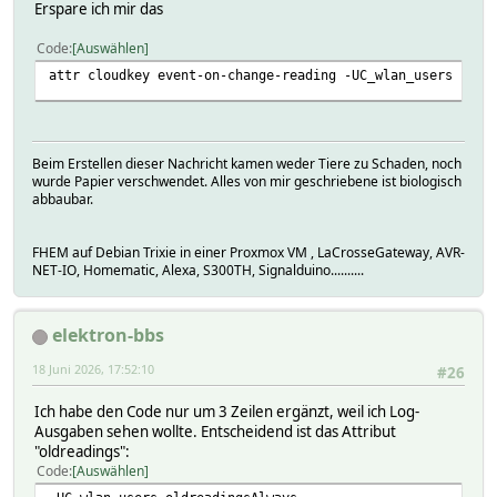
Erspare ich mir das
Code
Auswählen
attr cloudkey event-on-change-reading -UC_wlan_users
Beim Erstellen dieser Nachricht kamen weder Tiere zu Schaden, noch
wurde Papier verschwendet. Alles von mir geschriebene ist biologisch
abbaubar.
FHEM auf Debian Trixie in einer Proxmox VM , LaCrosseGateway, AVR-
NET-IO, Homematic, Alexa, S300TH, Signalduino..........
elektron-bbs
18 Juni 2026, 17:52:10
#26
Ich habe den Code nur um 3 Zeilen ergänzt, weil ich Log-
Ausgaben sehen wollte. Entscheidend ist das Attribut
"oldreadings":
Code
Auswählen