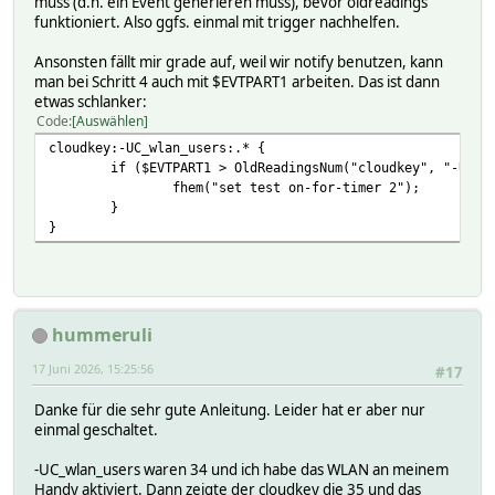
muss (d.h. ein Event generieren muss), bevor oldreadings
funktioniert. Also ggfs. einmal mit trigger nachhelfen.
Ansonsten fällt mir grade auf, weil wir notify benutzen, kann
man bei Schritt 4 auch mit $EVTPART1 arbeiten. Das ist dann
etwas schlanker:
Code
Auswählen
cloudkey:-UC_wlan_users:.* {
if ($EVTPART1 > OldReadingsNum("cloudkey", "-UC_w
fhem("set test on-for-timer 2");
}
}
hummeruli
17 Juni 2026, 15:25:56
#17
Danke für die sehr gute Anleitung. Leider hat er aber nur
einmal geschaltet.
-UC_wlan_users waren 34 und ich habe das WLAN an meinem
Handy aktiviert. Dann zeigte der cloudkey die 35 und das