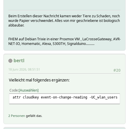
2026-06-17_19:41:33 Optokoppler on-for-timer 5
oldreadings -UC_wlan_users
2026-06-17_19:42:38 Optokoppler on-for-timer 5
room Sicherheit,System->Server
2026-06-17_19:43:43 Optokoppler on-for-timer 5
Beim Erstellen dieser Nachricht kamen weder Tiere zu Schaden, noch
2026-06-17_19:44:48 Optokoppler on-for-timer 5
wurde Papier verschwendet. Alles von mir geschriebene ist biologisch
2026-06-17_19:45:53 Optokoppler on-for-timer 5
abbaubar.
2026-06-17_19:46:58 Optokoppler on-for-timer 5
FHEM auf Debian Trixie in einer Proxmox VM , LaCrosseGateway, AVR-
NET-IO, Homematic, Alexa, S300TH, Signalduino..........
bertl
18 Juni 2026, 08:51:51
#20
Vielleicht mal folgendes ergänzen:
Code
Auswählen
attr cloudkey event-on-change-reading -UC_wlan_users
2 Personen
gefällt das.