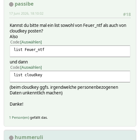
passibe
17 Juni 2026, 18:10:02
#18
Kannst du bitte mal ein list sowohl von Feuer_ntf als auch von
cloudkey posten?
Also
Code
Auswählen
list Feuer_ntf
und dann
Code
Auswählen
list cloudkey
(beim cloudkey ggfs. irgendwelche personenbezogenen
Daten unkenntlich machen)
Danke!
1 Person(en)
gefällt das.
hummeruli