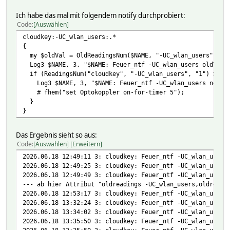
Ich habe das mal mit folgendem notify durchprobiert:
Code
Auswählen
cloudkey:-UC_wlan_users:.*
{
my $oldVal = OldReadingsNum($NAME, "-UC_wlan_users", "9
Log3 $NAME, 3, "$NAME: Feuer_ntf -UC_wlan_users oldVal=$
if (ReadingsNum("cloudkey", "-UC_wlan_users", "1") > Old
Log3 $NAME, 3, "$NAME: Feuer_ntf -UC_wlan_users newVal
# fhem("set Optokoppler on-for-timer 5");
}
}
Das Ergebnis sieht so aus:
Code
Auswählen
Erweitern
2026.06.18 12:49:11 3: cloudkey: Feuer_ntf -UC_wlan_users
2026.06.18 12:49:25 3: cloudkey: Feuer_ntf -UC_wlan_users
2026.06.18 12:49:49 3: cloudkey: Feuer_ntf -UC_wlan_users
--- ab hier Attribut "oldreadings -UC_wlan_users,oldreadi
2026.06.18 12:53:17 3: cloudkey: Feuer_ntf -UC_wlan_users
2026.06.18 13:32:24 3: cloudkey: Feuer_ntf -UC_wlan_users
2026.06.18 13:34:02 3: cloudkey: Feuer_ntf -UC_wlan_users
2026.06.18 13:35:50 3: cloudkey: Feuer_ntf -UC_wlan_users