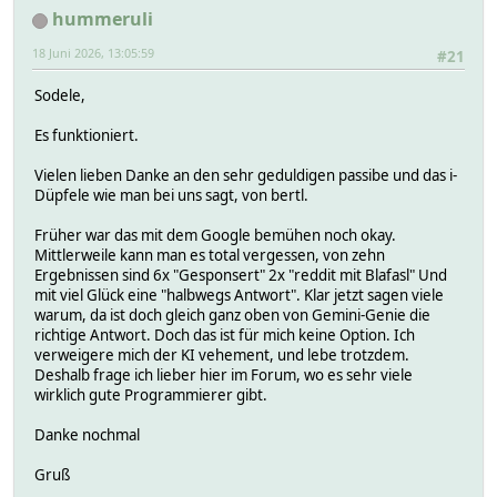
hummeruli
18 Juni 2026, 13:05:59
#21
Sodele,
Es funktioniert.
Vielen lieben Danke an den sehr geduldigen passibe und das i-
Düpfele wie man bei uns sagt, von bertl.
Früher war das mit dem Google bemühen noch okay.
Mittlerweile kann man es total vergessen, von zehn
Ergebnissen sind 6x "Gesponsert" 2x "reddit mit Blafasl" Und
mit viel Glück eine "halbwegs Antwort". Klar jetzt sagen viele
warum, da ist doch gleich ganz oben von Gemini-Genie die
richtige Antwort. Doch das ist für mich keine Option. Ich
verweigere mich der KI vehement, und lebe trotzdem.
Deshalb frage ich lieber hier im Forum, wo es sehr viele
wirklich gute Programmierer gibt.
Danke nochmal
Gruß