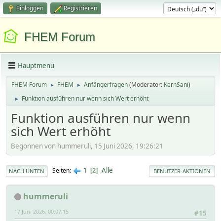
Einloggen
Registrieren
FHEM Forum
Hauptmenü
FHEM Forum
FHEM
Anfängerfragen
(Moderator:
KernSani
)
►
►
Funktion ausführen nur wenn sich Wert erhöht
►
Funktion ausführen nur wenn
sich Wert erhöht
Begonnen von hummeruli, 15 Juni 2026, 19:26:21
1
Alle
Seiten
2
NACH UNTEN
BENUTZER-AKTIONEN
hummeruli
17 Juni 2026, 00:07:15
#15