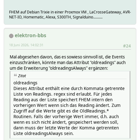
FHEM auf Debian Trixie in einer Proxmox VM , LaCrosseGateway, AVR-
NET-IO, Homematic, Alexa, S300TH, Signalduino..........
elektron-bbs
18 Juni 2026, 14:02:31
#24
Mal abgesehen davon, das es sowieso sinnvoll ist, die Events
einzuschränken, könnte man das Attribut "oldreadings" auch
um die Erweiterung "oldreadingsAlways" ergänzen:
Zitat
oldreadings
Dieses Attribut enthält eine durch Kommata getrennte
Liste von Readings. regex sind erlaubt. Für jedes
Reading aus der Liste speichert FHEM intern den
vorherigen Wert wenn sich das Reading ändert. Zum
Zugriff auf die Werte gibt es die OldReadings.*
Routinen. Falls der vorherige Wert immer, d.h. auch
wenn es sich nicht ändert, gespeichert werden soll,
dann muss der letzte Werte der Komma getrennten
Liste oldreadingsAlways sein.