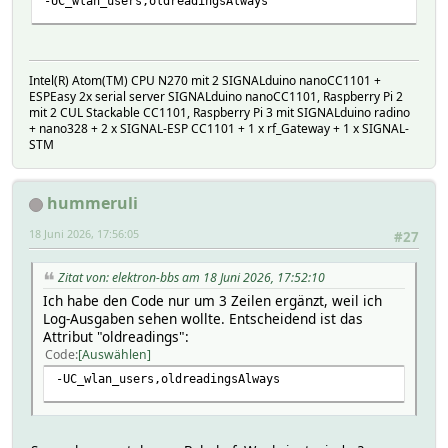
-UC_wlan_users,oldreadingsAlways
Intel(R) Atom(TM) CPU N270 mit 2 SIGNALduino nanoCC1101 +
ESPEasy 2x serial server SIGNALduino nanoCC1101, Raspberry Pi 2
mit 2 CUL Stackable CC1101, Raspberry Pi 3 mit SIGNALduino radino
+ nano328 + 2 x SIGNAL-ESP CC1101 + 1 x rf_Gateway + 1 x SIGNAL-
STM
hummeruli
18 Juni 2026, 17:56:05
#27
Zitat von: elektron-bbs am 18 Juni 2026, 17:52:10
Ich habe den Code nur um 3 Zeilen ergänzt, weil ich
Log-Ausgaben sehen wollte. Entscheidend ist das
Attribut "oldreadings":
Code
Auswählen
-UC_wlan_users,oldreadingsAlways