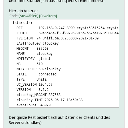
bestimmt Stunden, da das Listing 6458 Zeilen umfasst.
2026-06-17 18:47:24 triggeredByEvent -UC_wlan_users:
hmccu:
Hier ein Auszug:
Attributes:
Code
Auswählen
Erweitern
room Ausgang
Internals:
DEF 192.168.0.247 8909 crypt:53515254 crypt:580172794
FUUID 69a5d45a-f33f-9795-915b-b67be1978d0093a4
FVERSION 74_Unifi.pm:0.235000/2021-01-09
LASTInputDev cloudkey
MSGCNT 337563
NAME cloudkey
NOTIFYDEV global
NR 510
NTFY_ORDER 50-cloudkey
STATE connected
TYPE Unifi
UC_VERSION 10.4.57
VERSION 3.5.2
cloudkey_MSGCNT 337563
cloudkey_TIME 2026-06-17 18:50:38
eventCount 343979
OLDREADINGS:
2026-06-17 18:05:07 -UC_wlan_users 38
Der ganze Rest bezieht sich auf Daten der Clients und des
READINGS:
Servers (cloudkey).
2026-06-17 18:50:38 -AP-lastUpdate Wed Jun 17 16:50: