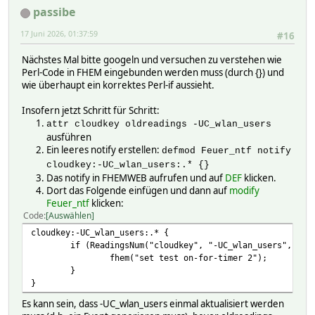
passibe
17 Juni 2026, 01:37:59
#16
Nächstes Mal bitte googeln und versuchen zu verstehen wie
Perl-Code in FHEM eingebunden werden muss (durch {}) und
wie überhaupt ein korrektes Perl-if aussieht.
Insofern jetzt Schritt für Schritt:
attr cloudkey oldreadings -UC_wlan_users
ausführen
Ein leeres notify erstellen:
defmod Feuer_ntf notify
cloudkey:-UC_wlan_users:.* {}
Das notify in FHEMWEB aufrufen und auf
DEF
klicken.
Dort das Folgende einfügen und dann auf
modify
Feuer_ntf
klicken:
Code
Auswählen
cloudkey:-UC_wlan_users:.* {
if (ReadingsNum("cloudkey", "-UC_wlan_users", "1"
fhem("set test on-for-timer 2");
}
}
Es kann sein, dass -UC_wlan_users einmal aktualisiert werden