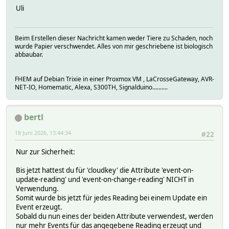
Uli
Beim Erstellen dieser Nachricht kamen weder Tiere zu Schaden, noch
wurde Papier verschwendet. Alles von mir geschriebene ist biologisch
abbaubar.
FHEM auf Debian Trixie in einer Proxmox VM , LaCrosseGateway, AVR-
NET-IO, Homematic, Alexa, S300TH, Signalduino..........
bertl
18 Juni 2026, 13:44:34
#22
Nur zur Sicherheit:
Bis jetzt hattest du für 'cloudkey' die Attribute 'event-on-
update-reading' und 'event-on-change-reading' NICHT in
Verwendung.
Somit wurde bis jetzt für jedes Reading bei einem Update ein
Event erzeugt.
Sobald du nun eines der beiden Attribute verwendest, werden
nur mehr Events für das angegebene Reading erzeugt und