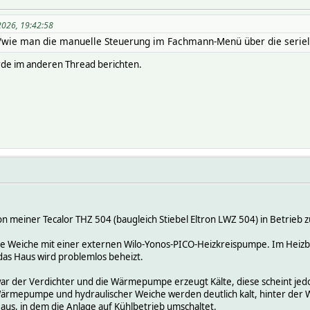
2026, 19:42:58
b/wie man die manuelle Steuerung im Fachmann-Menü über die serielle
de im anderen Thread berichten.
ion meiner Tecalor THZ 504 (baugleich Stiebel Eltron LWZ 504) in Betrie
he Weiche mit einer externen Wilo-Yonos-PICO-Heizkreispumpe. Im Heizbet
s Haus wird problemlos beheizt.
ar der Verdichter und die Wärmepumpe erzeugt Kälte, diese scheint jedo
rmepumpe und hydraulischer Weiche werden deutlich kalt, hinter der We
us, in dem die Anlage auf Kühlbetrieb umschaltet.