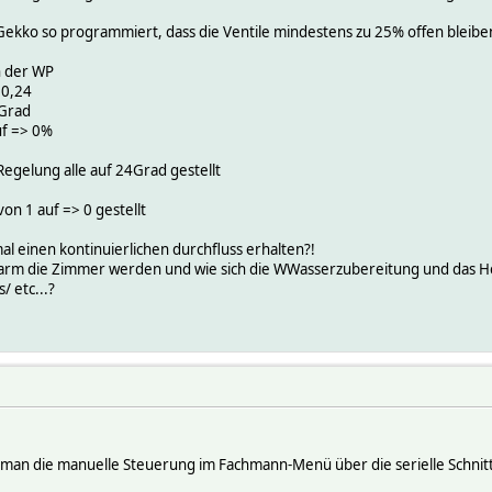
 Gekko so programmiert, dass die Ventile mindestens zu 25% offen bleibe
n der WP
 0,24
1Grad
uf => 0%
egelung alle auf 24Grad gestellt
n 1 auf => 0 gestellt
al einen kontinuierlichen durchfluss erhalten?!
warm die Zimmer werden und wie sich die WWasserzubereitung und das Hei
/ etc...?
e man die manuelle Steuerung im Fachmann-Menü über die serielle Schnitt