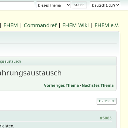
|
FHEM
|
Commandref
|
FHEM Wiki
|
FHEM e.V.
ungsaustausch
fahrungsaustausch
Vorheriges Thema
-
Nächstes Thema
DRUCKEN
#5085
leisten.