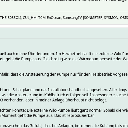
Z (THZ-303SOL), CUL_HM, TCM-EnOcean, SamsungTV, JSONMETER, SYSMON, OBIS
uell auch meine Überlegungen. Im Heizbetrieb läuft die externe Wilo-Pu
et, geht die Pumpe aus. Gleichzeitig wird die Wärmepumpenseite der We
falls, dass die Ansteuerung der Pumpe nur für den Heizbetrieb vorgese
htung, Schaltpläne und das Installationshandbuch angesehen. Allerdings s
en, wie die Ansteuerung im Kühlbetrieb erfolgen soll. Insbesondere suche
3 vorhanden, aber in meiner Anlage überhaupt nicht belegt.
achten konnte: Die externe Wilo-Pumpe läuft ganz normal. Sobald die 
em Moment geht die Pumpe aus. Das ist reproduzierbar.
r inzwischen das Gefühl, dass bei Anlagen, bei denen die Kühlung tatsäc