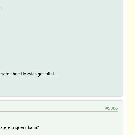
n
zen ohne Heizstab gestaltet...
#5086
stelle triggern kann?