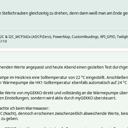
len Stellschrauben gleichzeitig zu drehen, denn dann weiß man am Ende ge
I2C & I2C_MCP342x (ADCPiZero), PowerMap, CustomReadings, RPI_GPIO, Twiligh
S110
echenden Werte angepasst und heute Abend einen gezielten Test durchge
pe im Heizkreis eine Solltemperatur von 22 °C eingestellt. Anschließe
der Wärmepumpe die HK1-Solltemperatur ebenfalls automatisch auf 24 °C
ss die Werte von myGEKKO direkt und vollständig an die Wärmepumpe üb
rnen Einstellungen, sondern wird aktiv durch myGEKKO übersteuert.
bachte ich beim Warmwasser:
3 °C (Nacht), dennoch erscheinen zwischenzeitlich abweichende Werte, be
 zu geben.