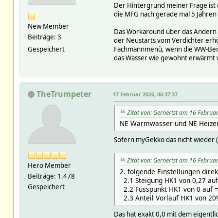
Der Hintergrund meiner Frage ist d
die MFG nach gerade mal 5 Jahren 
New Member
Das Workaround über das Ändern d
Beiträge: 3
der Neustarts vom Verdichter erhöh
Gespeichert
Fachmannmenü, wenn die WW-Bereit
das Wasser wie gewohnt erwärmt 
TheTrumpeter
17 Februar 2026, 06:37:37
Zitat von: Gernertst am 16 Februa
NE Warmwasser und NE Heizen 
Sofern myGekko das nicht wieder (
Zitat von: Gernertst am 16 Februa
Hero Member
2. folgende Einstellungen dire
Beiträge: 1.478
2.1 Steigung HK1 von 0,27 auf
Gespeichert
2.2 Fusspunkt HK1 von 0 auf 
2.3 Anteil Vorlauf HK1 von 20
Das hat exakt 0,0 mit dem eigentli