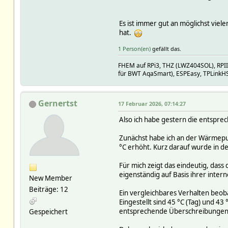
Es ist immer gut an möglichst vie
hat.
1 Person(en)
gefällt das.
FHEM auf RPi3, THZ (LWZ404SOL), RPI
für BWT AqaSmart), ESPEasy, TPLinkH
Gernertst
17 Februar 2026, 07:14:27
Also ich habe gestern die entspr
Zunächst habe ich an der Wärmepum
°C erhöht. Kurz darauf wurde in 
Für mich zeigt das eindeutig, da
eigenständig auf Basis ihrer inte
New Member
Beiträge: 12
Ein vergleichbares Verhalten beo
Eingestellt sind 45 °C (Tag) und 4
entsprechende Überschreibungen
Gespeichert