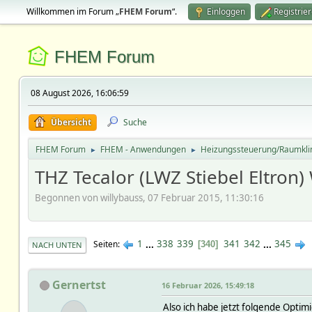
Willkommen im Forum „
FHEM Forum
“.
Einloggen
Registrie
FHEM Forum
08 August 2026, 16:06:59
Übersicht
Suche
FHEM Forum
FHEM - Anwendungen
Heizungssteuerung/Raumkl
►
►
THZ Tecalor (LWZ Stiebel Eltr
Begonnen von willybauss, 07 Februar 2015, 11:30:16
1
...
338
339
341
342
...
345
Seiten
340
NACH UNTEN
Gernertst
16 Februar 2026, 15:49:18
Also ich habe jetzt folgende Opti