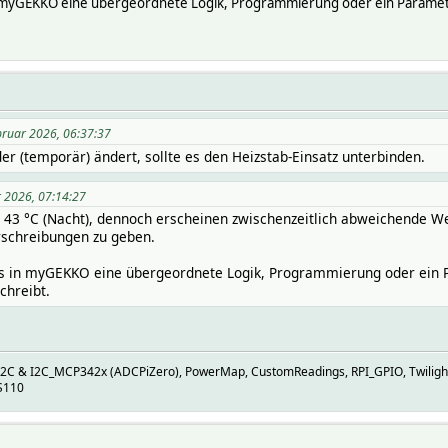
 myGEKKO eine übergeordnete Logik, Programmierung oder ein Parameter h
bruar 2026, 06:37:37
r (temporär) ändert, sollte es den Heizstab-Einsatz unterbinden.
r 2026, 07:14:27
nd 43 °C (Nacht), dennoch erscheinen zwischenzeitlich abweichende 
rschreibungen zu geben.
s in myGEKKO eine übergeordnete Logik, Programmierung oder ein Par
chreibt.
I2C & I2C_MCP342x (ADCPiZero), PowerMap, CustomReadings, RPI_GPIO, Twiligh
S110