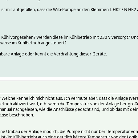
 ist mir aufgefallen, dass die Wilo-Pumpe an den Klemmen L HK2 / N HK2 
N Kühl vorgesehen? Werden diese im Kühlbetrieb mit 230 V versorgt? Und 
weise im Kühlbetrieb angesteuert?
ichbare Anlage oder kennt die Verdrahtung dieser Geräte.
 Weiche kenne ich mich nicht aus. Ich vermute aber, dass die Anlage (ver
trieb aktiviert wird, d.h. wenn die Temperatur von der Anlage her größer
anual nachgelesen, wie die Anschlüsse gedacht sind, und ob das mit deiner
äzise beschrieben.
hne Umbau der Anlage möglich, die Pumpe nicht nur bei "Temperatur von d
 ist (im Kühlbetrieb) auch eine deutlich kältere Temperatur von der Logik 