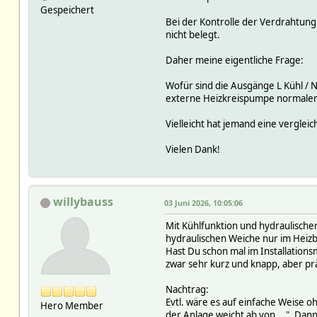
Gespeichert
Bei der Kontrolle der Verdrahtung
nicht belegt.
Daher meine eigentliche Frage:
Wofür sind die Ausgänge L Kühl / 
externe Heizkreispumpe normaler
Vielleicht hat jemand eine vergle
Vielen Dank!
willybauss
03 Juni 2026, 10:05:06
Mit Kühlfunktion und hydraulischer
hydraulischen Weiche nur im Heizbe
Hast Du schon mal im Installationsm
zwar sehr kurz und knapp, aber pr
Nachtrag:
Evtl. wäre es auf einfache Weise o
Hero Member
der Anlage weicht ab von ...". Dann