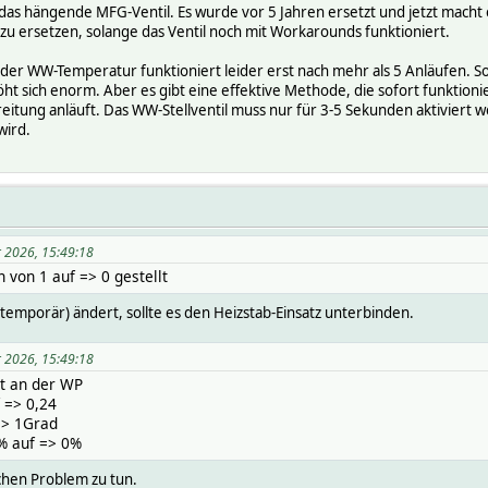
as hängende MFG-Ventil. Es wurde vor 5 Jahren ersetzt und jetzt macht e
zu ersetzen, solange das Ventil noch mit Workarounds funktioniert.
er WW-Temperatur funktioniert leider erst nach mehr als 5 Anläufen. 
t sich enorm. Aber es gibt eine effektive Methode, die sofort funktionie
ung anläuft. Das WW-Stellventil muss nur für 3-5 Sekunden aktiviert w
wird.
r 2026, 15:49:18
von 1 auf => 0 gestellt
temporär) ändert, sollte es den Heizstab-Einsatz unterbinden.
r 2026, 15:49:18
kt an der WP
 => 0,24
=> 1Grad
% auf => 0%
chen Problem zu tun.