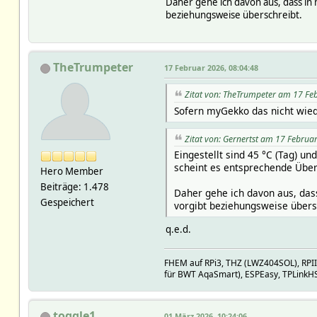
Daher gehe ich davon aus, dass in
beziehungsweise überschreibt.
TheTrumpeter
17 Februar 2026, 08:04:48
Zitat von: TheTrumpeter am 17 Fe
Sofern myGekko das nicht wiede
Zitat von: Gernertst am 17 Februa
Eingestellt sind 45 °C (Tag) u
scheint es entsprechende Übe
Hero Member
Beiträge: 1.478
Daher gehe ich davon aus, das
Gespeichert
vorgibt beziehungsweise übers
q.e.d.
FHEM auf RPi3, THZ (LWZ404SOL), RPI
für BWT AqaSmart), ESPEasy, TPLinkH
toggle1
01 März 2026, 10:24:06