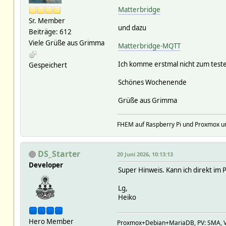
# 2026-06-19 08:20:16 2026
Matterbridge
# 2026-06-19 08:20:16 2026
Sr. Member
# 2026-06-19 08:20:16 2026-
und dazu
# 2026-06-19 08:20:16 2026
Beiträge: 612
# 2026-06-19 08:20:16 2026
Viele Grüße aus Grimma
Matterbridge-MQTT
# 2026-06-19 08:20:16 2026
# 2026-06-19 08:20:16 2026-
Ich komme erstmal nicht zum teste
Gespeichert
# 2026-06-19 08:20:16 2026-
# 2026-06-19 08:20:16 2026
Schönes Wochenende
# 2026-06-19 08:20:16 2026
# 2026-06-19 08:20:16 2026
Grüße aus Grimma
# 2026-06-19 08:20:16 2026
# 2026-06-19 08:20:16 2026
# 2026-06-19 08:20:16 2026-
FHEM auf Raspberry Pi und Proxmox und..
# 2026-06-19 08:20:16 2026
# 2026-06-19 08:20:16 2026
# 2026-06-19 08:20:16 2026
DS_Starter
20 Juni 2026, 10:13:13
Developer
Super Hinweis. Kann ich direkt im
Lg,
Heiko
Hero Member
Proxmox+Debian+MariaDB, PV: SMA, V