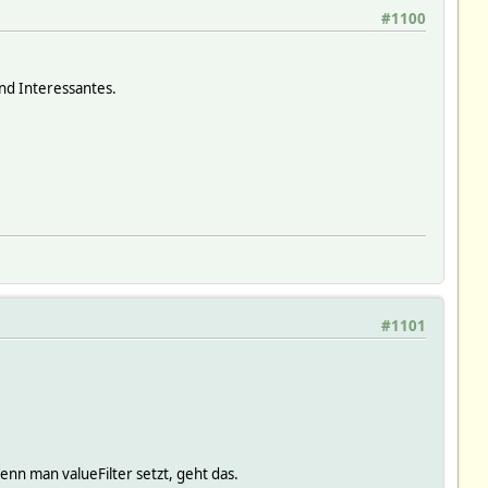
#1100
und Interessantes.
#1101
nn man valueFilter setzt, geht das.