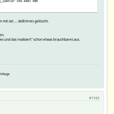
_Zaehler 549.4485 kWh
_Zaehler 549.4489 kWh
mit set ... delEntries gelöscht.
en.
_Zaehler 549.4492 kWh
es und das realisiert" schon etwas brauchbares aus.
 173.6 W
_Zaehler 549.4496 kWh
Voltage
6 W
_Zaehler 549.4501 kWh
#1102
_Zaehler 549.4504 kWh