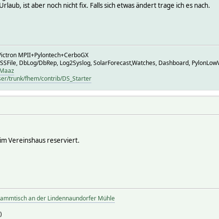
rlaub, ist aber noch nicht fix. Falls sich etwas ändert trage ich es nach.
ictron MPII+Pylontech+CerboGX
 SSFile, DbLog/DbRep, Log2Syslog, SolarForecast,Watches, Dashboard, PylonLow
HMaaz
ser/trunk/fhem/contrib/DS_Starter
im Vereinshaus reserviert.
tammtisch an der Lindennaundorfer Mühle
)