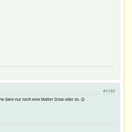
_Zaehler 549.4506 kWh
 107.5 W
_Zaehler 549.4509 kWh
5 W
_Zaehler 549.4512 kWh
#1103
che dann nur noch eine Matter Dose oder so. 😉