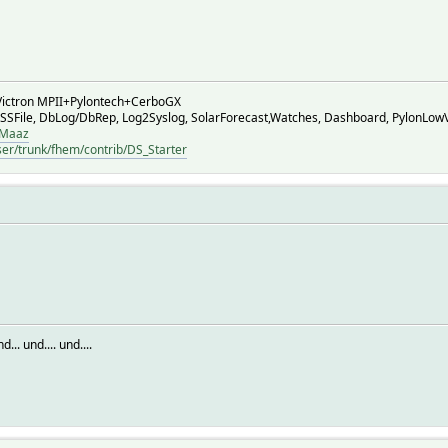
ictron MPII+Pylontech+CerboGX
 SSFile, DbLog/DbRep, Log2Syslog, SolarForecast,Watches, Dashboard, PylonLow
HMaaz
ser/trunk/fhem/contrib/DS_Starter
. und.... und....