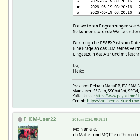
# 2026-06-19 08:20:16 2026-
# 2026-06-19 08:20:16 2026
# 2026-06-19 08:20:16 2026
# 2026-06-19 08:20:16 2026
# 2026-06-19 08:20:16 2026-
Die weiteren Eingrenzungen wie dev
# 2026-06-19 08:20:16 2026
So können störende Werte entfer
# 2026-06-19 08:20:16 2026
# 2026-06-19 08:20:16 2026
Der mögliche REGEXP ist vom Date
# 2026-06-19 08:20:16 2026-
Eine Frage an das LLM seines Vertr
# 2026-06-19 08:20:16 2026
Eingestzt in das Attr und mit fetch
# 2026-06-19 08:20:16 2026
# 2026-06-19 08:20:16 2026
LG,
# 2026-06-19 08:20:16 2026-
Heiko
# 2026-06-19 08:20:16 2026-
# 2026-06-19 08:20:16 2026
Proxmox+Debian+MariaDB, PV: SMA, V
# 2026-06-19 08:20:16 2026
Maintainer: SSCam, SSChatBot, SSCal,
# 2026-06-19 08:20:16 2026
Kaffeekasse:
https://www.paypal.me/
# 2026-06-19 08:20:16 2026
Contrib:
https://svn.fhem.de/trac/brow
# 2026-06-19 08:20:16 2026
# 2026-06-19 08:20:16 2026-
# 2026-06-19 08:20:16 2026
FHEM-User22
20 Juni 2026, 09:38:31
# 2026-06-19 08:20:16 2026
# 2026-06-19 08:20:16 2026
Moin an alle,
# 2026-06-19 08:20:16 2026-
da Matter und MQTT ein Thema bei
# 2026-06-19 08:20:16 2026