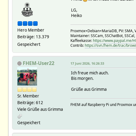
LG,
Heiko
Hero Member
Proxmox+Debian+MariaDB, PV: SMA, V
Maintainer: SSCam, SSChatBot, SSCal,
Beiträge: 13.379
Kaffeekasse:
https://www.paypal.me/
Gespeichert
Contrib:
https://svn.fhem.de/trac/brow
FHEM-User22
17 Juni 2026, 16:26:33
Ich freue mich auch.
Bis morgen.
Grüße aus Grimma
Sr. Member
Beiträge: 612
FHEM auf Raspberry Pi und Proxmox und..
Viele Grüße aus Grimma
Gespeichert