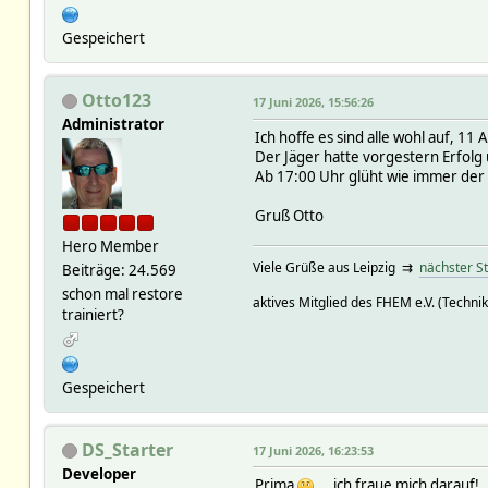
Gespeichert
Otto123
17 Juni 2026, 15:56:26
Administrator
Ich hoffe es sind alle wohl auf, 1
Der Jäger hatte vorgestern Erfolg 
Ab 17:00 Uhr glüht wie immer der 
Gruß Otto
Hero Member
Viele Grüße aus Leipzig ⇉
nächster S
Beiträge: 24.569
schon mal restore
aktives Mitglied des FHEM e.V. (Technik
trainiert?
Gespeichert
DS_Starter
17 Juni 2026, 16:23:53
Developer
Prima
... ich fraue mich darauf!