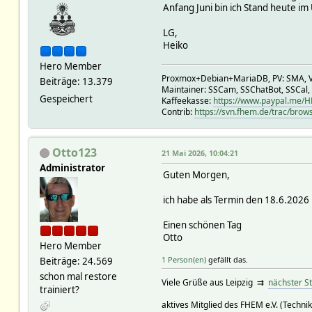
Anfang Juni bin ich Stand heute im U
LG,
Heiko
Hero Member
Proxmox+Debian+MariaDB, PV: SMA, V
Beiträge: 13.379
Maintainer: SSCam, SSChatBot, SSCal,
Gespeichert
Kaffeekasse:
https://www.paypal.me/
Contrib:
https://svn.fhem.de/trac/brow
Otto123
21 Mai 2026, 10:04:21
Administrator
Guten Morgen,
ich habe als Termin den 18.6.2026 
Einen schönen Tag
Otto
Hero Member
1 Person(en)
gefällt das.
Beiträge: 24.569
schon mal restore
Viele Grüße aus Leipzig ⇉
nächster S
trainiert?
aktives Mitglied des FHEM e.V. (Technik