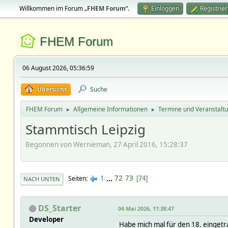
Willkommen im Forum „
FHEM Forum
“.
Einloggen
Registrie
FHEM Forum
06 August 2026, 05:36:59
Übersicht
Suche
FHEM Forum
Allgemeine Informationen
Termine und Veranstalt
►
►
Stammtisch Leipzig
Begonnen von Wernieman, 27 April 2016, 15:28:37
1
...
72
73
Seiten
74
NACH UNTEN
DS_Starter
04 Mai 2026, 11:38:47
Developer
Habe mich mal für den 18. eingetr