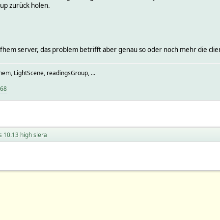
up zurück holen.
für fhem server, das problem betrifft aber genau so oder noch mehr die clie
hem, LightScene, readingsGroup, ...
968
 10.13 high siera