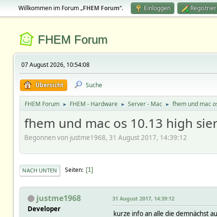
Willkommen im Forum „
FHEM Forum
“.
Einloggen
Registrie
FHEM Forum
07 August 2026, 10:54:08
Übersicht
Suche
FHEM Forum
FHEM - Hardware
Server - Mac
fhem und mac os
►
►
►
fhem und mac os 10.13 high sie
Begonnen von justme1968, 31 August 2017, 14:39:12
Seiten
1
NACH UNTEN
justme1968
31 August 2017, 14:39:12
Developer
kurze info an alle die demnächst a