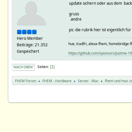
update sichern oder aus dem back
gruss
andre
ps: die rubrik hier ist eigentlich 
Hero Member
hue, tradfri, alexa-fhem, homebridge-f
Beiträge: 21.352
Gespeichert
https://github.com/sponsors/justme-1
Seiten
1
NACH OBEN
FHEM Forum
FHEM - Hardware
Server - Mac
fhem und mac os
►
►
►