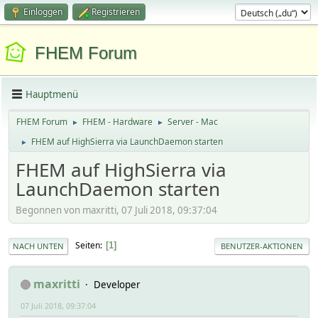
Einloggen
Registrieren
FHEM Forum
Hauptmenü
FHEM Forum
FHEM - Hardware
Server - Mac
►
►
FHEM auf HighSierra via LaunchDaemon starten
►
FHEM auf HighSierra via
LaunchDaemon starten
Begonnen von maxritti, 07 Juli 2018, 09:37:04
Seiten
1
NACH UNTEN
BENUTZER-AKTIONEN
maxritti
Developer
07 Juli 2018, 09:37:04