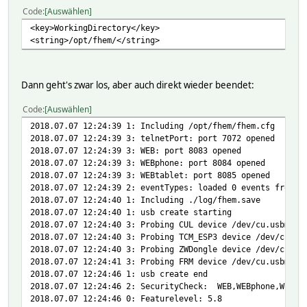
Code
Auswählen
<key>WorkingDirectory</key>
<string>/opt/fhem/</string>
Dann geht's zwar los, aber auch direkt wieder beendet:
Code
Auswählen
2018.07.07 12:24:39 1: Including /opt/fhem/fhem.cfg
2018.07.07 12:24:39 3: telnetPort: port 7072 opened
2018.07.07 12:24:39 3: WEB: port 8083 opened
2018.07.07 12:24:39 3: WEBphone: port 8084 opened
2018.07.07 12:24:39 3: WEBtablet: port 8085 opened
2018.07.07 12:24:39 2: eventTypes: loaded 0 events from .
2018.07.07 12:24:40 1: Including ./log/fhem.save
2018.07.07 12:24:40 1: usb create starting
2018.07.07 12:24:40 3: Probing CUL device /dev/cu.usbmode
2018.07.07 12:24:40 3: Probing TCM_ESP3 device /dev/cu.us
2018.07.07 12:24:40 3: Probing ZWDongle device /dev/cu.us
2018.07.07 12:24:41 3: Probing FRM device /dev/cu.usbmode
2018.07.07 12:24:46 1: usb create end
2018.07.07 12:24:46 2: SecurityCheck: WEB,WEBphone,WEBtab
2018.07.07 12:24:46 0: Featurelevel: 5.8