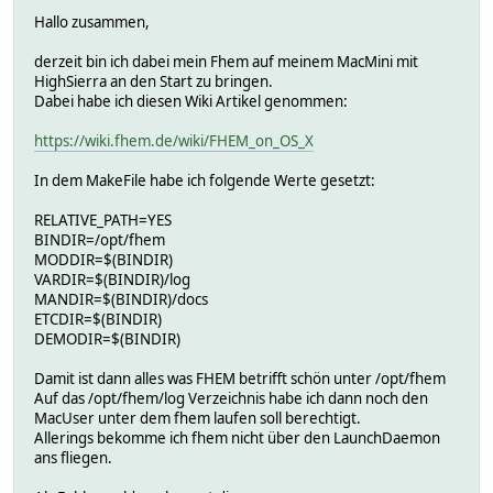
Hallo zusammen,
derzeit bin ich dabei mein Fhem auf meinem MacMini mit
HighSierra an den Start zu bringen.
Dabei habe ich diesen Wiki Artikel genommen:
https://wiki.fhem.de/wiki/FHEM_on_OS_X
In dem MakeFile habe ich folgende Werte gesetzt:
RELATIVE_PATH=YES
BINDIR=/opt/fhem
MODDIR=$(BINDIR)
VARDIR=$(BINDIR)/log
MANDIR=$(BINDIR)/docs
ETCDIR=$(BINDIR)
DEMODIR=$(BINDIR)
Damit ist dann alles was FHEM betrifft schön unter /opt/fhem
Auf das /opt/fhem/log Verzeichnis habe ich dann noch den
MacUser unter dem fhem laufen soll berechtigt.
Allerings bekomme ich fhem nicht über den LaunchDaemon
ans fliegen.