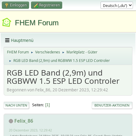
Einloggen
Registrieren
FHEM Forum
Hauptmenü
FHEM Forum
Verschiedenes
Marktplatz - Güter
►
►
RGB LED Band (2,9m) und RGBWW 1.5 ESP LED Controler
►
RGB LED Band (2,9m) und
RGBWW 1.5 ESP LED Controler
Begonnen von Felix_86, 20 Dezember 2023, 12:29:42
Seiten
1
NACH UNTEN
BENUTZER-AKTIONEN
Felix_86
20 Dezember 2023, 12:29:42
Letzte Bearbeitung
: 24 März 2025, 10:18:21 von Felix_86
Grund
: Preis-Update