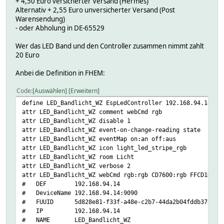
+ 4,50 Euro versicherter Versand (Hermes)
Alternativ + 2,55 Euro unversicherter Versand (Post
Warensendung)
- oder Abholung in DE-65529
Wer das LED Band und den Controller zusammen nimmt zahlt
20 Euro
Anbei die Definition in FHEM:
Code
Auswählen
Erweitern
define LED_Bandlicht_WZ EspLedController 192.168.94.14
attr LED_Bandlicht_WZ comment webCmd rgb
attr LED_Bandlicht_WZ disable 1
attr LED_Bandlicht_WZ event-on-change-reading state
attr LED_Bandlicht_WZ eventMap on:an off:aus
attr LED_Bandlicht_WZ icon light_led_stripe_rgb
attr LED_Bandlicht_WZ room Licht
attr LED_Bandlicht_WZ verbose 2
attr LED_Bandlicht_WZ webCmd rgb:rgb CD7600:rgb FFCD1D:rg
# DEF 192.168.94.14
# DeviceName 192.168.94.14:9090
# FUUID 5d828e81-f33f-a48e-c2b7-44da2b04fddb37aa
# IP 192.168.94.14
# NAME LED_Bandlicht_WZ