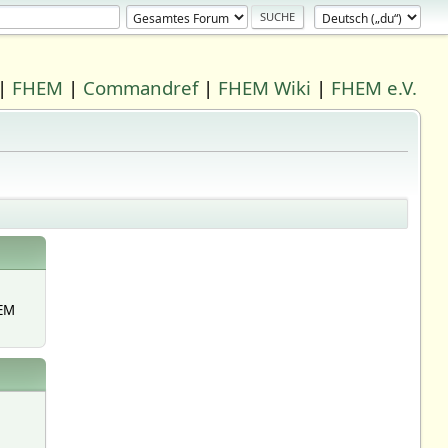
|
FHEM
|
Commandref
|
FHEM Wiki
|
FHEM e.V.
EM