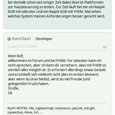
bin deshalb schon seit einiger Zeit dabei diverse Plattformen
zur Haussteuerung zu testen. Zur Zeit läuft bei mir ein Raspi4
8GB mit ioBroker und ein Raspi4 8GB mit FHEM. Mal sehen
welches System meinen Anforderungen besser gerecht wird.
KernSani
Developer
12 April 2021, 07:49:45
#1
Moin Rolf,
willkommen im Forum und bei FHEM. Für iobeoker kann ich
nicht sprechen, aber ich kann dir versichern, dass mit FHEM so
ziemlich alles möglich ist. Es erfordert allerdings etwas Geduld
und erschließt sich vielleicht nicht alles im ersten Moment,
aber wenn du dran bleibst, wirst du viel Freude (und
gelegentlich Frust) haben.
Grüße,
Oli
RasPi: RFXTRX, HM, zigbee2mqtt, mySensors, JeeLink, miLight,
squeezbox, Alexa, Siri, ...