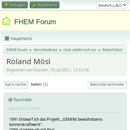
Einloggen
Registrieren
FHEM Forum
Hauptmenü
FHEM Forum
Verschiedenes
User stellen sich vor
Roland Mösl
►
►
►
Roland Mösl
Begonnen von founder, 18 Juli 2021, 13:53:36
Seiten
1
NACH UNTEN
BENUTZER-AKTIONEN
founder
18 Juli 2021, 13:53:36
1991 Entwarf ich das Projekt ,,GEMINI bewohnbares
Sonnenkraftwerk".
1996 startete ich mit Perl.