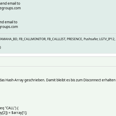
send email to
legroups.com
nd email to
groups.com
YAMAHA_BD, FB_CALLMONITOR, FB_CALLLIST, PRESENCE, Pushsafer, LGTV_IP12, 
)
n das Hash-Array geschrieben. Damit bleibt es bis zum Disconnect erhalten
eq "CALL") {
[2]} = $array[1];