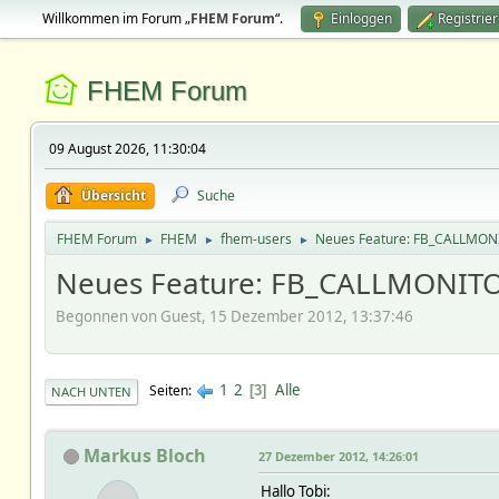
Willkommen im Forum „
FHEM Forum
“.
Einloggen
Registrie
FHEM Forum
09 August 2026, 11:30:04
Übersicht
Suche
FHEM Forum
FHEM
fhem-users
Neues Feature: FB_CALLMONIT
►
►
►
Neues Feature: FB_CALLMONITOR
Begonnen von Guest, 15 Dezember 2012, 13:37:46
1
2
Alle
Seiten
3
NACH UNTEN
Markus Bloch
27 Dezember 2012, 14:26:01
Hallo Tobi: