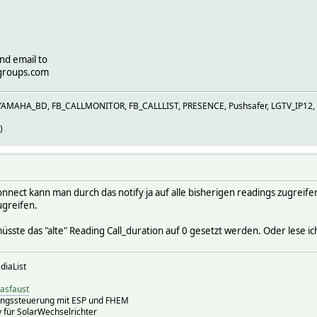
nd email to
groups.com
YAMAHA_BD, FB_CALLMONITOR, FB_CALLLIST, PRESENCE, Pushsafer, LGTV_IP12, 
)
connect kann man durch das notify ja auf alle bisherigen readings zugrei
ugreifen.
sste das "alte" Reading Call_duration auf 0 gesetzt werden. Oder lese ich
diaList
iasfaust
ungssteuerung mit ESP und FHEM
für SolarWechselrichter