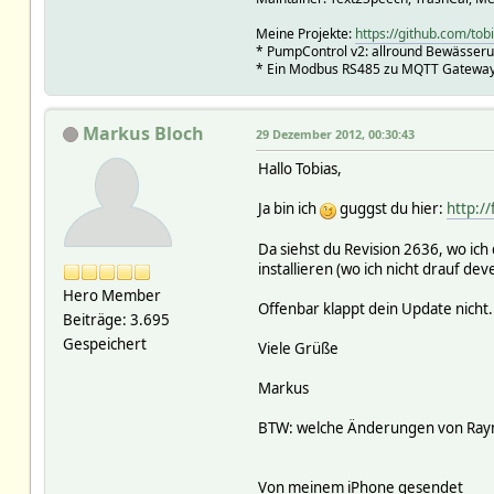
Meine Projekte:
https://github.com/tob
* PumpControl v2: allround Bewässer
* Ein Modbus RS485 zu MQTT Gateway 
Markus Bloch
29 Dezember 2012, 00:30:43
Hallo Tobias,
Ja bin ich
guggst du hier:
http:/
Da siehst du Revision 2636, wo ic
installieren (wo ich nicht drauf 
Hero Member
Offenbar klappt dein Update nicht
Beiträge: 3.695
Gespeichert
Viele Grüße
Markus
BTW: welche Änderungen von Raym
Von meinem iPhone gesendet