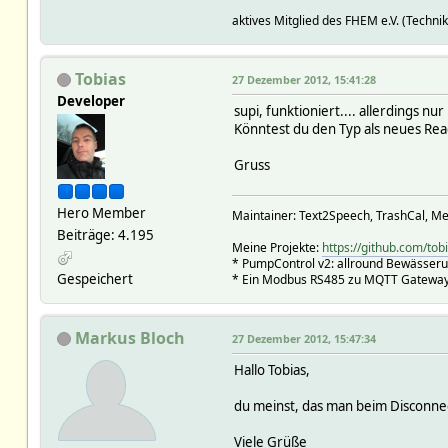
aktives Mitglied des FHEM e.V. (Technik
Tobias
27 Dezember 2012, 15:41:28
Developer
supi, funktioniert.... allerdings nu
Könntest du den Typ als neues Rea
Gruss
Hero Member
Maintainer: Text2Speech, TrashCal, Me
Beiträge: 4.195
Meine Projekte:
https://github.com/tob
* PumpControl v2: allround Bewässer
Gespeichert
* Ein Modbus RS485 zu MQTT Gateway 
Markus Bloch
27 Dezember 2012, 15:47:34
Hallo Tobias,
du meinst, das man beim Disconne
Viele Grüße