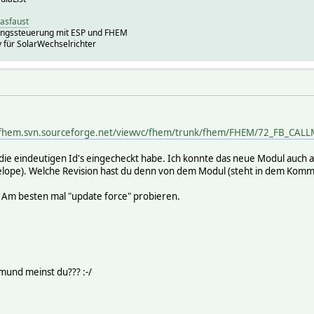
iasfaust
ungssteuerung mit ESP und FHEM
für SolarWechselrichter
/fhem.svn.sourceforge.net/viewvc/fhem/trunk/fhem/FHEM/72_FB_CAL
h die eindeutigen Id's eingecheckt habe. Ich konnte das neue Modul auch
develope). Welche Revision hast du denn von dem Modul (steht in dem Kom
. Am besten mal "update force" probieren.
und meinst du??? :-/