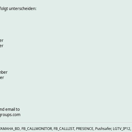
folgt unterscheiden:
er
er
mber
ber
nd email to
groups.com
YAMAHA_BD, FB_CALLMONITOR, FB_CALLLIST, PRESENCE, Pushsafer, LGTV_IP12, 