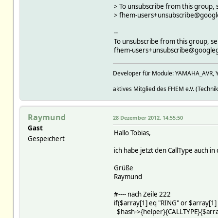
> To unsubscribe from this group, 
> fhem-users+unsubscribe@goog
--
To unsubscribe from this group, se
fhem-users+unsubscribe@google
Developer für Module: YAMAHA_AVR, 
aktives Mitglied des FHEM e.V. (Technik
Raymund
28 Dezember 2012, 14:55:50
Gast
Hallo Tobias,
Gespeichert
ich habe jetzt den CallType auch i
Grüße
Raymund
#---- nach Zeile 222
if($array[1] eq "RING" or $array[1] 
$hash->{helper}{CALLTYPE}{$array