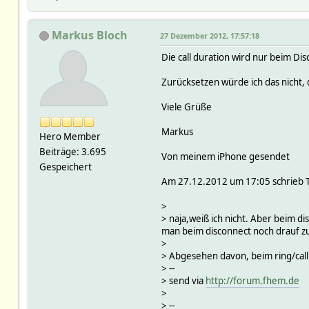
Markus Bloch
27 Dezember 2012, 17:57:18
Die call duration wird nur beim Dis
Zurücksetzen würde ich das nicht, 
Viele Grüße
Markus
Hero Member
Beiträge: 3.695
Von meinem iPhone gesendet
Gespeichert
Am 27.12.2012 um 17:05 schrieb T
>
> naja,weiß ich nicht. Aber beim d
man beim disconnect noch drauf z
>
> Abgesehen davon, beim ring/call 
> --
> send via
http://forum.fhem.de
>
> --