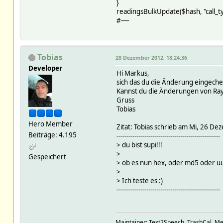
}
readingsBulkUpdate($hash, "call_t
#----
Tobias
28 Dezember 2012, 18:24:36
Developer
Hi Markus,
sich das du die Änderung eingeche
Kannst du die Änderungen von R
Gruss
Tobias
Hero Member
Zitat: Tobias schrieb am Mi, 26 D
Beiträge: 4.195
----------------------------------------------------
> du bist supi!!!
>
Gespeichert
> ob es nun hex, oder md5 oder uui
>
> Ich teste es :)
----------------------------------------------------
Maintainer: Text2Speech, TrashCal, Me