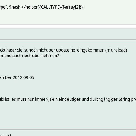
ype", $hash->{helper}{CALLTYPE}{$array[2]});
ckt hast? Sie ist noch nicht per update hereingekommen (mit reload)
aymund auch noch übernehmen?
ezember 2012 09:05
d ist, es muss nur immer(!) ein eindeutiger und durchgängiger String pro
diaList