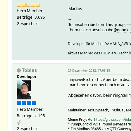
Markus
Hero Member
Beiträge: 3.695
--
Gespeichert
To unsubscribe from this group, se
fhem-users+unsubscribe@google
Developer für Module: YAMAHA_AVR, 
aktives Mitglied des FHEM e.V. (Technik
Tobias
27 Dezember 2012, 17:05:18
Developer
naja,weiß ich nicht. Aber beim dis
man beim disconnect noch drauf z
Abgesehen davon, beim ring/call mü
Hero Member
Maintainer: Text2Speech, TrashCal, Me
Beiträge: 4.195
Meine Projekte:
https://github.com/tob
* PumpControl v2: allround Bewässer
Gespeichert
* Ein Modbus RS485 zu MQTT Gateway 