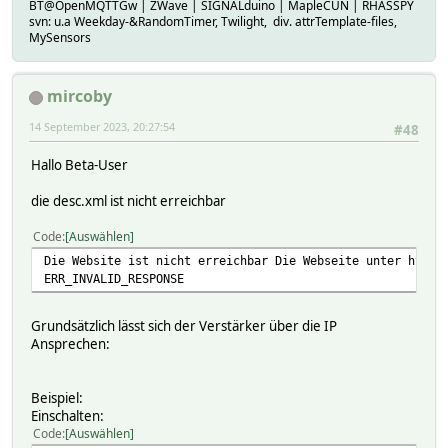
BT@OpenMQTTGw | ZWave | SIGNALduino | MapleCUN | RHASSPY
svn: u.a Weekday-&RandomTimer, Twilight, div. attrTemplate-files,
MySensors
mircoby
14 September 2023, 20:27:54
#48
Hallo Beta-User
die desc.xml ist nicht erreichbar
Code
Auswählen
Die Website ist nicht erreichbar Die Webseite unter http:
ERR_INVALID_RESPONSE
Grundsätzlich lässt sich der Verstärker über die IP
Ansprechen:
Beispiel:
Einschalten:
Code
Auswählen