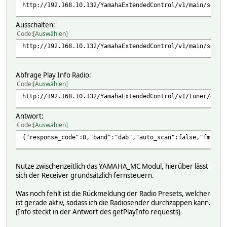
http://192.168.10.132/YamahaExtendedControl/v1/main/setPo
Ausschalten:
Code
Auswählen
http://192.168.10.132/YamahaExtendedControl/v1/main/setPo
Abfrage Play Info Radio:
Code
Auswählen
http://192.168.10.132/YamahaExtendedControl/v1/tuner/getP
Antwort:
Code
Auswählen
{"response_code":0,"band":"dab","auto_scan":false,"fm":{
Nutze zwischenzeitlich das YAMAHA_MC Modul, hierüber lässt
sich der Receiver grundsätzlich fernsteuern.
Was noch fehlt ist die Rückmeldung der Radio Presets, welcher
ist gerade aktiv, sodass ich die Radiosender durchzappen kann.
(Info steckt in der Antwort des getPlayInfo requests)