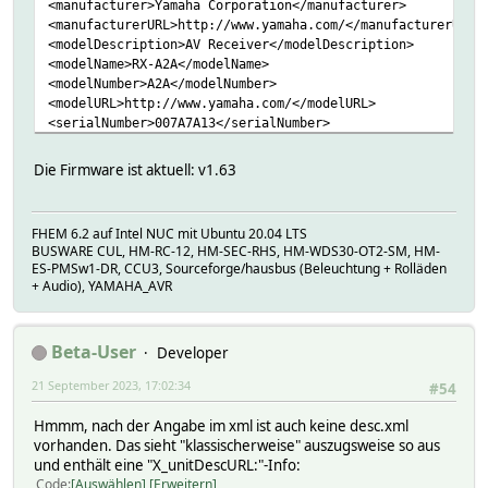
<manufacturer>Yamaha Corporation</manufacturer>
<manufacturerURL>http://www.yamaha.com/</manufacturerURL>
<modelDescription>AV Receiver</modelDescription>
<modelName>RX-A2A</modelName>
<modelNumber>A2A</modelNumber>
<modelURL>http://www.yamaha.com/</modelURL>
<serialNumber>007A7A13</serialNumber>
<UDN>uuid:9ab0c000-f668-11de-9976-acb687d5321c</UDN>
<iconList>
Die Firmware ist aktuell: v1.63
<icon>
<mimetype>image/jpeg</mimetype>
<width>48</width>
FHEM 6.2 auf Intel NUC mit Ubuntu 20.04 LTS
<height>48</height>
BUSWARE CUL, HM-RC-12, HM-SEC-RHS, HM-WDS30-OT2-SM, HM-
<depth>24</depth>
ES-PMSw1-DR, CCU3, Sourceforge/hausbus (Beleuchtung + Rolläden
<url>/Icons/48x48.jpg</url>
+ Audio), YAMAHA_AVR
</icon>
<icon>
<mimetype>image/jpeg</mimetype>
Beta-User
Developer
<width>120</width>
<height>120</height>
21 September 2023, 17:02:34
#54
<depth>24</depth>
<url>/Icons/120x120.jpg</url>
Hmmm, nach der Angabe im xml ist auch keine desc.xml
</icon>
vorhanden. Das sieht "klassischerweise" auszugsweise so aus
<icon>
und enthält eine "X_unitDescURL:"-Info:
<mimetype>image/png</mimetype>
Code
Auswählen
Erweitern