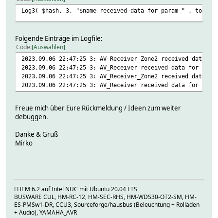
Log3( $hash, 3, "$name received data for param " . toJSON
Folgende Einträge im Logfile:
Code
Auswählen
2023.09.06 22:47:25 3: AV_Receiver_Zone2 received data fo
2023.09.06 22:47:25 3: AV_Receiver received data for para
2023.09.06 22:47:25 3: AV_Receiver_Zone2 received data fo
2023.09.06 22:47:25 3: AV_Receiver received data for para
Freue mich über Eure Rückmeldung / Ideen zum weiter
debuggen.
Danke & Gruß
Mirko
FHEM 6.2 auf Intel NUC mit Ubuntu 20.04 LTS
BUSWARE CUL, HM-RC-12, HM-SEC-RHS, HM-WDS30-OT2-SM, HM-
ES-PMSw1-DR, CCU3, Sourceforge/hausbus (Beleuchtung + Rolläden
+ Audio), YAMAHA_AVR