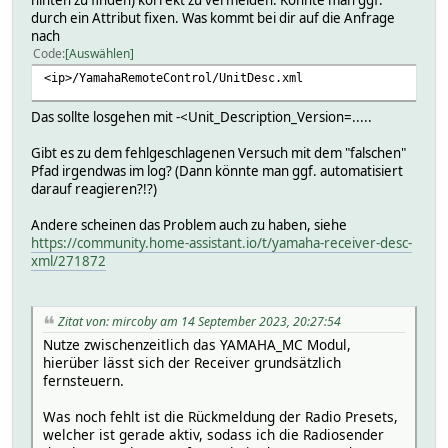
hinten zu finden) korrekt zu vermelden. Könnte man ggf.
durch ein Attribut fixen. Was kommt bei dir auf die Anfrage
nach
Code
Auswählen
<ip>/YamahaRemoteControl/UnitDesc.xml
Das sollte losgehen mit -<Unit_Description_Version=.....
Gibt es zu dem fehlgeschlagenen Versuch mit dem "falschen"
Pfad irgendwas im log? (Dann könnte man ggf. automatisiert
darauf reagieren?!?)
Andere scheinen das Problem auch zu haben, siehe
https://community.home-assistant.io/t/yamaha-receiver-desc-
xml/271872
Zitat von: mircoby am 14 September 2023, 20:27:54
Nutze zwischenzeitlich das YAMAHA_MC Modul,
hierüber lässt sich der Receiver grundsätzlich
fernsteuern.
Was noch fehlt ist die Rückmeldung der Radio Presets,
welcher ist gerade aktiv, sodass ich die Radiosender