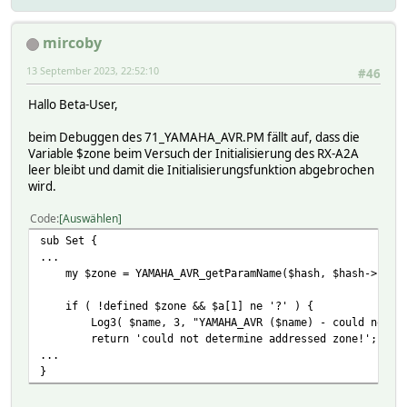
mircoby
13 September 2023, 22:52:10
#46
Hallo Beta-User,
beim Debuggen des 71_YAMAHA_AVR.PM fällt auf, dass die
Variable $zone beim Versuch der Initialisierung des RX-A2A
leer bleibt und damit die Initialisierungsfunktion abgebrochen
wird.
Code
Auswählen
sub Set {
...
my $zone = YAMAHA_AVR_getParamName($hash, $hash->{ACTIV
if ( !defined $zone && $a[1] ne '?' ) {
Log3( $name, 3, "YAMAHA_AVR ($name) - could not deter
return 'could not determine addressed zone!';
...
}