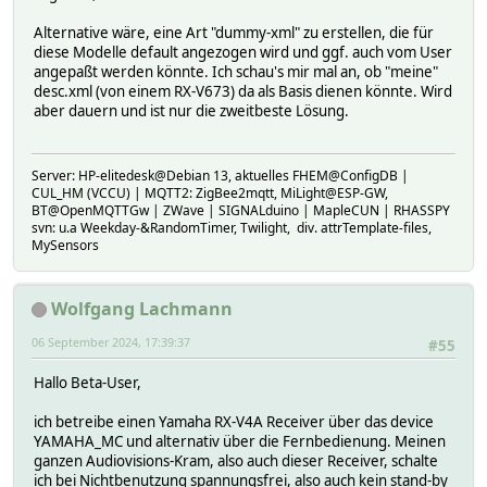
<controlURL>/RenderingControl/ctrl</controlURL>
<eventSubURL>/RenderingControl/event</eventSubURL>
Alternative wäre, eine Art "dummy-xml" zu erstellen, die für
</service>
diese Modelle default angezogen wird und ggf. auch vom User
<service>
angepaßt werden könnte. Ich schau's mir mal an, ob "meine"
<serviceType>urn:schemas-upnp-org:service:ConnectionManag
desc.xml (von einem RX-V673) da als Basis dienen könnte. Wird
<serviceId>urn:upnp-org:serviceId:ConnectionManager</serv
aber dauern und ist nur die zweitbeste Lösung.
<SCPDURL>/ConnectionManager/desc.xml</SCPDURL>
<controlURL>/ConnectionManager/ctrl</controlURL>
<eventSubURL>/ConnectionManager/event</eventSubURL>
Server: HP-elitedesk@Debian 13, aktuelles FHEM@ConfigDB |
</service>
CUL_HM (VCCU) | MQTT2: ZigBee2mqtt, MiLight@ESP-GW,
</serviceList>
BT@OpenMQTTGw | ZWave | SIGNALduino | MapleCUN | RHASSPY
<presentationURL>http://192.168.10.132/</presentationURL>
svn: u.a Weekday-&RandomTimer, Twilight, div. attrTemplate-files,
MySensors
</device>
<yamaha:X_device>
<yamaha:X_URLBase>http://192.168.10.132:80/</yamaha:X_URL
<yamaha:X_serviceList>
Wolfgang Lachmann
<yamaha:X_service>
06 September 2024, 17:39:37
<yamaha:X_specType>urn:schemas-yamaha-com:service:X_Yamah
#55
<yamaha:X_controlURL>/YamahaRemoteControl/ctrl</yamaha:X_
</yamaha:X_service>
Hallo Beta-User,
<yamaha:X_service>
<yamaha:X_specType>urn:schemas-yamaha-com:service:X_Yamah
ich betreibe einen Yamaha RX-V4A Receiver über das device
<yamaha:X_yxcControlURL>/YamahaExtendedControl/v1/</yamah
YAMAHA_MC und alternativ über die Fernbedienung. Meinen
<yamaha:X_yxcVersion>1708 </yamaha:X_yxcVersion>
ganzen Audiovisions-Kram, also auch dieser Receiver, schalte
</yamaha:X_service>
ich bei Nichtbenutzung spannungsfrei, also auch kein stand-by