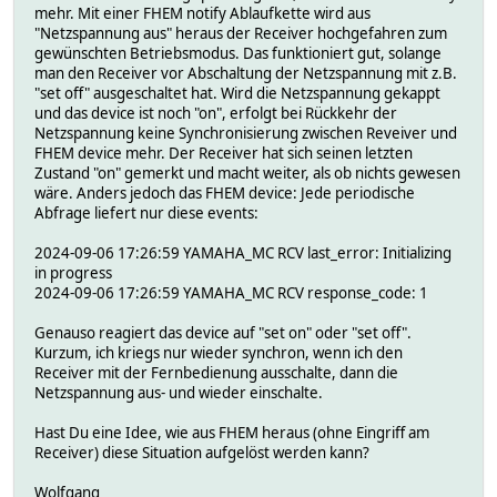
</yamaha:X_serviceList>
mehr. Mit einer FHEM notify Ablaufkette wird aus
</yamaha:X_device>
"Netzspannung aus" heraus der Receiver hochgefahren zum
</root>
gewünschten Betriebsmodus. Das funktioniert gut, solange
man den Receiver vor Abschaltung der Netzspannung mit z.B.
"set off" ausgeschaltet hat. Wird die Netzspannung gekappt
und das device ist noch "on", erfolgt bei Rückkehr der
Netzspannung keine Synchronisierung zwischen Reveiver und
FHEM device mehr. Der Receiver hat sich seinen letzten
Zustand "on" gemerkt und macht weiter, als ob nichts gewesen
wäre. Anders jedoch das FHEM device: Jede periodische
Abfrage liefert nur diese events:
2024-09-06 17:26:59 YAMAHA_MC RCV last_error: Initializing
in progress
2024-09-06 17:26:59 YAMAHA_MC RCV response_code: 1
Genauso reagiert das device auf "set on" oder "set off".
Kurzum, ich kriegs nur wieder synchron, wenn ich den
Receiver mit der Fernbedienung ausschalte, dann die
Netzspannung aus- und wieder einschalte.
Hast Du eine Idee, wie aus FHEM heraus (ohne Eingriff am
Receiver) diese Situation aufgelöst werden kann?
Wolfgang