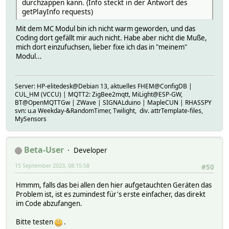
durchzappen kann. (Info steckt in der Antwort des
getPlayInfo requests)
Mit dem MC Modul bin ich nicht warm geworden, und das
Coding dort gefällt mir auch nicht. Habe aber nicht die Muße,
mich dort einzufuchsen, lieber fixe ich das in "meinem"
Modul...
Server: HP-elitedesk@Debian 13, aktuelles FHEM@ConfigDB |
CUL_HM (VCCU) | MQTT2: ZigBee2mqtt, MiLight@ESP-GW,
BT@OpenMQTTGw | ZWave | SIGNALduino | MapleCUN | RHASSPY
svn: u.a Weekday-&RandomTimer, Twilight, div. attrTemplate-files,
MySensors
Beta-User
Developer
15 September 2023, 08:15:58
#50
Hmmm, falls das bei allen den hier aufgetauchten Geräten das
Problem ist, ist es zumindest für's erste einfacher, das direkt
im Code abzufangen.
Bitte testen
.