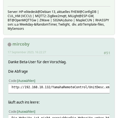
Server: HP-elitedesk@Debian 13, aktuelles FHEM@ConfigDB |
CUL_HM (VCCU) | MQTT2: ZigBee2mqtt, MiLight@ESP-GW,
BT@OpenMQTTGw | ZWave | SIGNALduino | MapleCUN | RHASSPY
svn: u.a Weekday-&RandomTimer, Twilight, div. attrTemplate-files,
MySensors
mircoby
17 September 2023, 16:22:27
#51
Danke Beta-User für den Vorschlag.
Die Abfrage
Code
Auswählen
http://192.168.10.132/YamahaRemoteControl/UnitDesc.xml
läuft auch ins leere:
Code
Auswählen
Die Website ist nicht erreichbarDie Webseite unter http:/