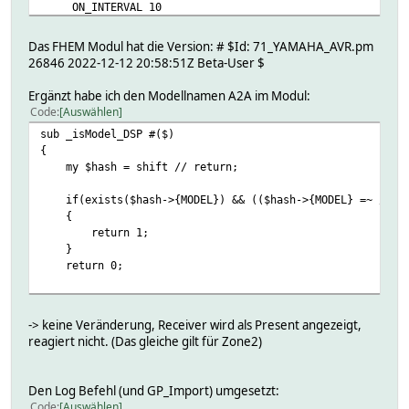
ON_INTERVAL 10
RUNNING_REQUEST 0
SELECTED_ZONE mainzone
Das FHEM Modul hat die Version: # $Id: 71_YAMAHA_AVR.pm
XML /YamahaRemoteControl/desc.xml
26846 2022-12-12 20:58:51Z Beta-User $
CMD_QUEUE:
Attributes:
Ergänzt habe ich den Modellnamen A2A im Modul:
DbLogExclude .*
Code
Auswählen
event-on-change-reading state,power,volume,input,inputN
sub _isModel_DSP #($)
event-on-update-reading currentAlbum,currentArtist,curr
{
group Yamaha_AVR
my $hash = shift // return;
model RX-A2A
requestTimeout 3
if(exists($hash->{MODEL}) && (($hash->{MODEL} =~ /DSP-Z/
room Wohnzimmer
{
verbose 3
return 1;
volumeSmoothChange 0
}
return 0;
-> keine Veränderung, Receiver wird als Present angezeigt,
reagiert nicht. (Das gleiche gilt für Zone2)
Den Log Befehl (und GP_Import) umgesetzt:
Code
Auswählen