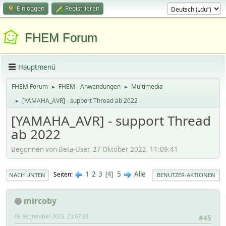
Einloggen
Registrieren
FHEM Forum
Hauptmenü
FHEM Forum
FHEM - Anwendungen
Multimedia
►
►
[YAMAHA_AVR] - support Thread ab 2022
►
[YAMAHA_AVR] - support Thread
ab 2022
Begonnen von Beta-User, 27 Oktober 2022, 11:09:41
1
2
3
5
Alle
Seiten
4
NACH UNTEN
BENUTZER-AKTIONEN
mircoby
06 September 2023, 23:07:20
#45