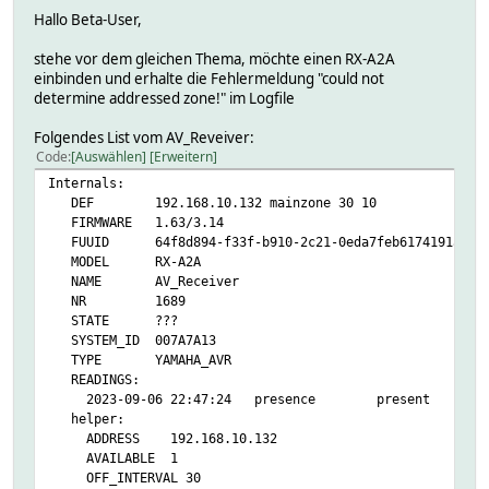
Hallo Beta-User,
stehe vor dem gleichen Thema, möchte einen RX-A2A
einbinden und erhalte die Fehlermeldung "could not
determine addressed zone!" im Logfile
Folgendes List vom AV_Reveiver:
Code
Auswählen
Erweitern
Internals:
DEF 192.168.10.132 mainzone 30 10
FIRMWARE 1.63/3.14
FUUID 64f8d894-f33f-b910-2c21-0eda7feb6174191a
MODEL RX-A2A
NAME AV_Receiver
NR 1689
STATE ???
SYSTEM_ID 007A7A13
TYPE YAMAHA_AVR
READINGS:
2023-09-06 22:47:24 presence present
helper:
ADDRESS 192.168.10.132
AVAILABLE 1
OFF_INTERVAL 30