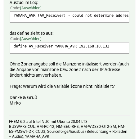
Auszug im Log:
Code
Auswählen
YAMAHA_AVR (AV_Receiver) - could not determine addressed 
das define sieht so aus:
Code
Auswählen
define AV_Receiver YAMAHA_AVR 192.168.10.132
Ohne Zonenangabe soll die Mainzone initialisiert werden (auch
die Angabe von mainzone bzw. zone2 nach der IP Adresse
ändert nichts am verhalten.
Frage: Warum wird die Variable $zone nicht initialisiert?
Danke & Gruß
Mirko
FHEM 6.2 auf Intel NUC mit Ubuntu 20.04 LTS
BUSWARE CUL, HM-RC-12, HM-SEC-RHS, HM-WDS30-OT2-SM, HM-
ES-PMSw1-DR, CCU3, Sourceforge/hausbus (Beleuchtung + Rolläden
+ Audio), YAMAHA_AVR