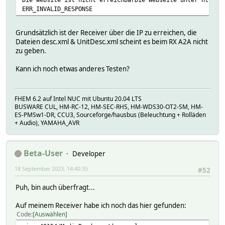
ERR_INVALID_RESPONSE
Grundsätzlich ist der Receiver über die IP zu erreichen, die
Dateien desc.xml & UnitDesc.xml scheint es beim RX A2A nicht
zu geben.
Kann ich noch etwas anderes Testen?
FHEM 6.2 auf Intel NUC mit Ubuntu 20.04 LTS
BUSWARE CUL, HM-RC-12, HM-SEC-RHS, HM-WDS30-OT2-SM, HM-
ES-PMSw1-DR, CCU3, Sourceforge/hausbus (Beleuchtung + Rolläden
+ Audio), YAMAHA_AVR
Beta-User
Developer
18 September 2023, 14:40:35
#52
Puh, bin auch überfragt...
Auf meinem Receiver habe ich noch das hier gefunden:
Code
Auswählen