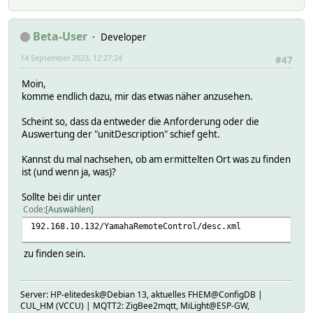
Beta-User
Developer
14 September 2023, 12:27:24
#47
Moin,
komme endlich dazu, mir das etwas näher anzusehen.
Scheint so, dass da entweder die Anforderung oder die
Auswertung der "unitDescription" schief geht.
Kannst du mal nachsehen, ob am ermittelten Ort was zu finden
ist (und wenn ja, was)?
Sollte bei dir unter
Code
Auswählen
192.168.10.132/YamahaRemoteControl/desc.xml
zu finden sein.
Server: HP-elitedesk@Debian 13, aktuelles FHEM@ConfigDB |
CUL_HM (VCCU) | MQTT2: ZigBee2mqtt, MiLight@ESP-GW,