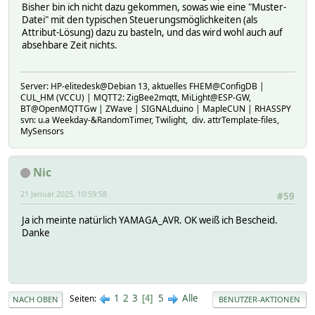
Bisher bin ich nicht dazu gekommen, sowas wie eine "Muster-
Datei" mit den typischen Steuerungsmöglichkeiten (als
Attribut-Lösung) dazu zu basteln, und das wird wohl auch auf
absehbare Zeit nichts.
Server: HP-elitedesk@Debian 13, aktuelles FHEM@ConfigDB |
CUL_HM (VCCU) | MQTT2: ZigBee2mqtt, MiLight@ESP-GW,
BT@OpenMQTTGw | ZWave | SIGNALduino | MapleCUN | RHASSPY
svn: u.a Weekday-&RandomTimer, Twilight, div. attrTemplate-files,
MySensors
Nic
21 Januar 2025, 10:59:58
#59
Ja ich meinte natürlich YAMAGA_AVR. OK weiß ich Bescheid.
Danke
1
2
3
5
Alle
Seiten
4
NACH OBEN
BENUTZER-AKTIONEN