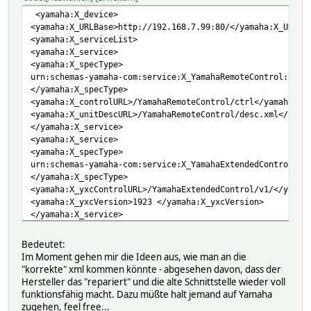
<width>48</width>
<yamaha:X_device>
<height>48</height>
<yamaha:X_URLBase>http://192.168.7.99:80/</yamaha:X_URLBa
<depth>24</depth>
<yamaha:X_serviceList>
<url>/Icons/48x48.png</url>
<yamaha:X_service>
</icon>
<yamaha:X_specType>
<icon>
urn:schemas-yamaha-com:service:X_YamahaRemoteControl:1
<mimetype>image/png</mimetype>
</yamaha:X_specType>
<width>120</width>
<yamaha:X_controlURL>/YamahaRemoteControl/ctrl</yamaha:X_
<height>120</height>
<yamaha:X_unitDescURL>/YamahaRemoteControl/desc.xml</yama
<depth>24</depth>
</yamaha:X_service>
<url>/Icons/120x120.png</url>
<yamaha:X_service>
</icon>
<yamaha:X_specType>
</iconList>
urn:schemas-yamaha-com:service:X_YamahaExtendedControl:1
<serviceList>
</yamaha:X_specType>
<service>
<yamaha:X_yxcControlURL>/YamahaExtendedControl/v1/</yamah
<serviceType>urn:schemas-upnp-org:service:AVTransport:1</
<yamaha:X_yxcVersion>1923 </yamaha:X_yxcVersion>
<serviceId>urn:upnp-org:serviceId:AVTransport</serviceId>
</yamaha:X_service>
<SCPDURL>/AVTransport/desc.xml</SCPDURL>
</yamaha:X_serviceList>
<controlURL>/AVTransport/ctrl</controlURL>
</yamaha:X_device>
<eventSubURL>/AVTransport/event</eventSubURL>
Bedeutet:
</service>
Im Moment gehen mir die Ideen aus, wie man an die
<service>
"korrekte" xml kommen könnte - abgesehen davon, dass der
<serviceType>urn:schemas-upnp-org:service:RenderingContro
Hersteller das "repariert" und die alte Schnittstelle wieder voll
<serviceId>urn:upnp-org:serviceId:RenderingControl</servi
funktionsfähig macht. Dazu müßte halt jemand auf Yamaha
<SCPDURL>/RenderingControl/desc.xml</SCPDURL>
zugehen, feel free...