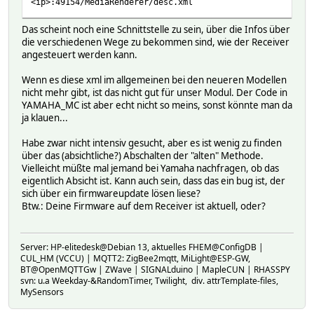
<ip>:49154/MediaRenderer/desc.xml
Das scheint noch eine Schnittstelle zu sein, über die Infos über
die verschiedenen Wege zu bekommen sind, wie der Receiver
angesteuert werden kann.
Wenn es diese xml im allgemeinen bei den neueren Modellen
nicht mehr gibt, ist das nicht gut für unser Modul. Der Code in
YAMAHA_MC ist aber echt nicht so meins, sonst könnte man da
ja klauen...
Habe zwar nicht intensiv gesucht, aber es ist wenig zu finden
über das (absichtliche?) Abschalten der "alten" Methode.
Vielleicht müßte mal jemand bei Yamaha nachfragen, ob das
eigentlich Absicht ist. Kann auch sein, dass das ein bug ist, der
sich über ein firmwareupdate lösen liese?
Btw.: Deine Firmware auf dem Receiver ist aktuell, oder?
Server: HP-elitedesk@Debian 13, aktuelles FHEM@ConfigDB |
CUL_HM (VCCU) | MQTT2: ZigBee2mqtt, MiLight@ESP-GW,
BT@OpenMQTTGw | ZWave | SIGNALduino | MapleCUN | RHASSPY
svn: u.a Weekday-&RandomTimer, Twilight, div. attrTemplate-files,
MySensors