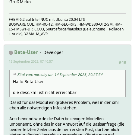
Gruß Mirko
FHEM 6.2 auf Intel NUC mit Ubuntu 20.04 LTS
BUSWARE CUL, HM-RC-12, HM-SEC-RHS, HM-WDS30-OT2-SM, HM-
ES-PMSw1-DR, CCU3, Sourceforge/hausbus (Beleuchtung + Rolläden
+ Audio), YAMAHA_AVR
Beta-User
Developer
15 September 2023, 07:40:57
#49
Zitat von: mircoby am 14 September 2023, 20:27:54
Hallo Beta-User
die desc.xml ist nicht erreichbar
Das ist für das Modul ein größeres Problem, weil in der xml
eben alle notwendigen Infos stehen.
Anscheinend wurde die Datei bei einigen Modellen
umbenannt, ohne das in der Antwort auf die Basisanfrage (die
beiden letzten Zeilen aus deinem ersten Post, dort ziemlich