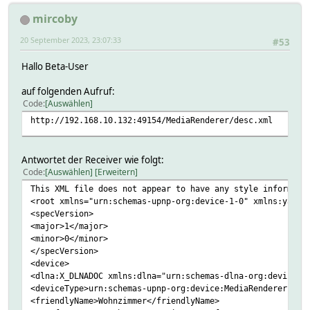
mircoby
20 September 2023, 23:07:33
#53
Hallo Beta-User
auf folgenden Aufruf:
Code
Auswählen
http://192.168.10.132:49154/MediaRenderer/desc.xml
Antwortet der Receiver wie folgt:
Code
Auswählen
Erweitern
This XML file does not appear to have any style informati
<root xmlns="urn:schemas-upnp-org:device-1-0" xmlns:yamah
<specVersion>
<major>1</major>
<minor>0</minor>
</specVersion>
<device>
<dlna:X_DLNADOC xmlns:dlna="urn:schemas-dlna-org:device-1
<deviceType>urn:schemas-upnp-org:device:MediaRenderer:1</
<friendlyName>Wohnzimmer</friendlyName>