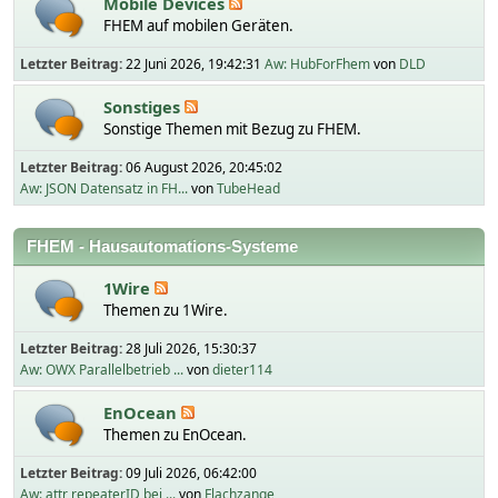
Mobile Devices
FHEM auf mobilen Geräten.
Letzter Beitrag:
22 Juni 2026, 19:42:31
Aw: HubForFhem
von
DLD
Sonstiges
Sonstige Themen mit Bezug zu FHEM.
Letzter Beitrag:
06 August 2026, 20:45:02
Aw: JSON Datensatz in FH...
von
TubeHead
FHEM - Hausautomations-Systeme
1Wire
Themen zu 1Wire.
Letzter Beitrag:
28 Juli 2026, 15:30:37
Aw: OWX Parallelbetrieb ...
von
dieter114
EnOcean
Themen zu EnOcean.
Letzter Beitrag:
09 Juli 2026, 06:42:00
Aw: attr repeaterID bei ...
von
Flachzange