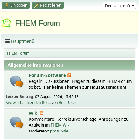
Einloggen
Registrieren
FHEM Forum
Hauptmenü
FHEM Forum
Allgemeine Informationen
Forum-Software
Regeln, Diskussionen, Fragen zu diesem FHEM-Forum
selbst.
Hier keine Themen zur Hausautomation!
Letzter Beitrag:
07 August 2026, 15:42:13
Aw: wer hat hier den Bot...
von
Beta-User
Wiki
Kommentare, Korrekturvorschläge, Anregungen zu
Artikeln im
FHEM Wiki
Moderator:
ph1959de