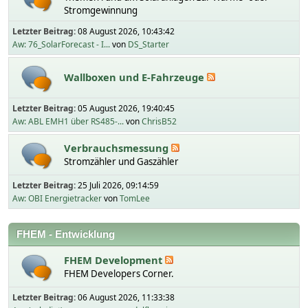
Stromgewinnung
Letzter Beitrag:
08 August 2026, 10:43:42
Aw: 76_SolarForecast - I...
von
DS_Starter
Wallboxen und E-Fahrzeuge
Letzter Beitrag:
05 August 2026, 19:40:45
Aw: ABL EMH1 über RS485-...
von
ChrisB52
Verbrauchsmessung
Stromzähler und Gaszähler
Letzter Beitrag:
25 Juli 2026, 09:14:59
Aw: OBI Energietracker
von
TomLee
FHEM - Entwicklung
FHEM Development
FHEM Developers Corner.
Letzter Beitrag:
06 August 2026, 11:33:38