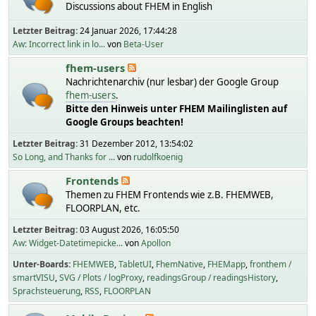
Discussions about FHEM in English
Letzter Beitrag:
24 Januar 2026, 17:44:28
Aw: Incorrect link in lo...
von
Beta-User
fhem-users
Nachrichtenarchiv (nur lesbar) der Google Group
fhem-users
.
Bitte den Hinweis unter FHEM Mailinglisten auf
Google Groups beachten!
Letzter Beitrag:
31 Dezember 2012, 13:54:02
So Long, and Thanks for ...
von
rudolfkoenig
Frontends
Themen zu FHEM Frontends wie z.B. FHEMWEB,
FLOORPLAN, etc.
Letzter Beitrag:
03 August 2026, 16:05:50
Aw: Widget-Datetimepicke...
von
Apollon
Unter-Boards
FHEMWEB
TabletUI
FhemNative
FHEMapp
fronthem /
smartVISU
SVG / Plots / logProxy
readingsGroup / readingsHistory
Sprachsteuerung
RSS
FLOORPLAN