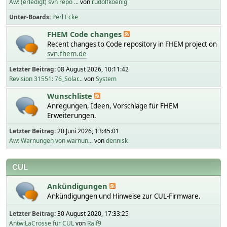
Aw: (erledigt) svn repo ...
von
rudolfkoenig
Unter-Boards
Perl Ecke
FHEM Code changes
Recent changes to Code repository in FHEM project on
svn.fhem.de
Letzter Beitrag:
08 August 2026, 10:11:42
Revision 31551: 76_Solar...
von
System
Wunschliste
Anregungen, Ideen, Vorschläge für FHEM
Erweiterungen.
Letzter Beitrag:
20 Juni 2026, 13:45:01
Aw: Warnungen von warnun...
von
dennisk
CUL
Ankündigungen
Ankündigungen und Hinweise zur CUL-Firmware.
Letzter Beitrag:
30 August 2020, 17:33:25
Antw:LaCrosse für CUL
von
Ralf9