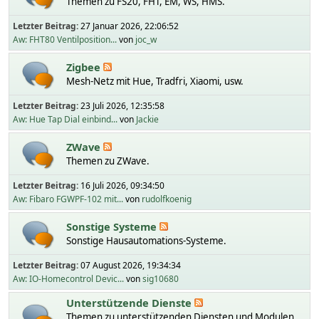
Themen zu FS20, FHT, EM, WS, HMS.
Letzter Beitrag:
27 Januar 2026, 22:06:52
Aw: FHT80 Ventilposition...
von
joc_w
Zigbee
Mesh-Netz mit Hue, Tradfri, Xiaomi, usw.
Letzter Beitrag:
23 Juli 2026, 12:35:58
Aw: Hue Tap Dial einbind...
von
Jackie
ZWave
Themen zu ZWave.
Letzter Beitrag:
16 Juli 2026, 09:34:50
Aw: Fibaro FGWPF-102 mit...
von
rudolfkoenig
Sonstige Systeme
Sonstige Hausautomations-Systeme.
Letzter Beitrag:
07 August 2026, 19:34:34
Aw: IO-Homecontrol Devic...
von
sig10680
Unterstützende Dienste
Themen zu unterstützenden Diensten und Modulen