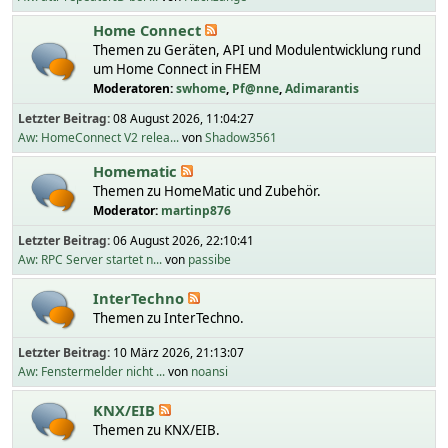
Home Connect
Themen zu Geräten, API und Modulentwicklung rund
um Home Connect in FHEM
Moderatoren:
swhome
,
Pf@nne
,
Adimarantis
Letzter Beitrag:
08 August 2026, 11:04:27
Aw: HomeConnect V2 relea...
von
Shadow3561
Homematic
Themen zu HomeMatic und Zubehör.
Moderator:
martinp876
Letzter Beitrag:
06 August 2026, 22:10:41
Aw: RPC Server startet n...
von
passibe
InterTechno
Themen zu InterTechno.
Letzter Beitrag:
10 März 2026, 21:13:07
Aw: Fenstermelder nicht ...
von
noansi
KNX/EIB
Themen zu KNX/EIB.