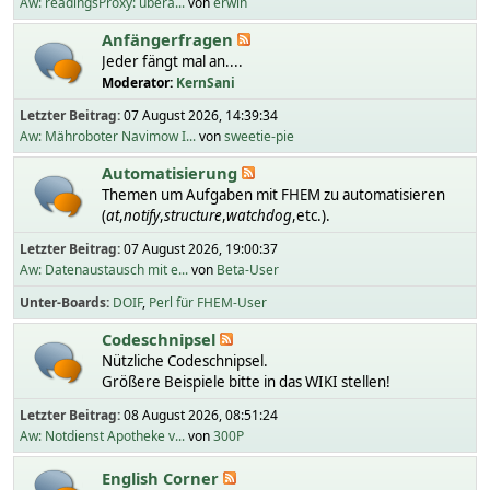
Aw: readingsProxy: übera...
von
erwin
Anfängerfragen
Jeder fängt mal an....
Moderator:
KernSani
Letzter Beitrag:
07 August 2026, 14:39:34
Aw: Mähroboter Navimow I...
von
sweetie-pie
Automatisierung
Themen um Aufgaben mit FHEM zu automatisieren
(
at
,
notify
,
structure
,
watchdog
,etc.).
Letzter Beitrag:
07 August 2026, 19:00:37
Aw: Datenaustausch mit e...
von
Beta-User
Unter-Boards
DOIF
Perl für FHEM-User
Codeschnipsel
Nützliche Codeschnipsel.
Größere Beispiele bitte in das WIKI stellen!
Letzter Beitrag:
08 August 2026, 08:51:24
Aw: Notdienst Apotheke v...
von
300P
English Corner