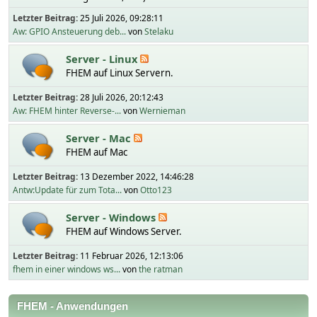
Letzter Beitrag:
25 Juli 2026, 09:28:11
Aw: GPIO Ansteuerung deb...
von
Stelaku
Server - Linux
FHEM auf Linux Servern.
Letzter Beitrag:
28 Juli 2026, 20:12:43
Aw: FHEM hinter Reverse-...
von
Wernieman
Server - Mac
FHEM auf Mac
Letzter Beitrag:
13 Dezember 2022, 14:46:28
Antw:Update für zum Tota...
von
Otto123
Server - Windows
FHEM auf Windows Server.
Letzter Beitrag:
11 Februar 2026, 12:13:06
fhem in einer windows ws...
von
the ratman
FHEM - Anwendungen