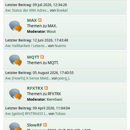
Letzter Beitrag:
09 Juli 2026, 12:34:26
Aw: Status der KNX Adres...
von
Boekel
MAX
Themen zu MAX.
Moderator:
Wzut
Letzter Beitrag:
12 Juni 2026, 17:43:48
Aw: Haltbarkeit / Lebens...
von
Nuems
MQTT
Themen zu MQTT.
Letzter Beitrag:
05 August 2026, 17:40:55
Aw: [HowTo] X-Sense Meld...
von
Joerg_L
RFXTRX
Themen zu RFXTRX
Moderator:
KernSani
Letzter Beitrag:
09 April 2026, 11:04:04
Aw: [gelöst] RFXTRX433 I...
von
Tobias
SlowRF