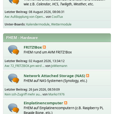
wie z.B.
Calendar
,
HCS
,
Twiligth
,
Weather
, etc.
Letzter Beitrag:
08 August 2026, 08:06:31
Aw: Aufdopplung von Open...
von
CoolTux
Unter-Boards
Kalendermodule
Wettermodule
FHEM - Hardware
FRITZ!Box
FHEM rund um AVM FRITZ!Box
Letzter Beitrag:
02 August 2026, 13:34:12
Aw: 72_FRITZBOX.pm wird ...
von
JoWiemann
Network Attached Storage (NAS)
FHEM auf NAS-Systemen (Synology, etc.)
Letzter Beitrag:
26 Juni 2026, 08:59:09
Kein ssh-Zugriff mehr au...
von
Marko1976
Einplatinencomputer
FHEM auf Einplatinencomputern (z.B. Raspberry Pi,
Beagle Bone, etc.)