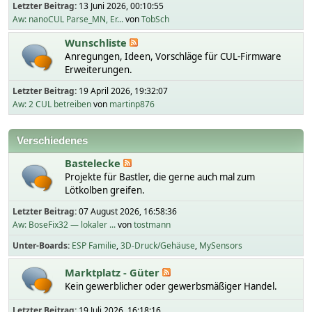
Letzter Beitrag:
13 Juni 2026, 00:10:55
Aw: nanoCUL Parse_MN, Er...
von
TobSch
Wunschliste
Anregungen, Ideen, Vorschläge für CUL-Firmware
Erweiterungen.
Letzter Beitrag:
19 April 2026, 19:32:07
Aw: 2 CUL betreiben
von
martinp876
Verschiedenes
Bastelecke
Projekte für Bastler, die gerne auch mal zum
Lötkolben greifen.
Letzter Beitrag:
07 August 2026, 16:58:36
Aw: BoseFix32 — lokaler ...
von
tostmann
Unter-Boards
ESP Familie
3D-Druck/Gehäuse
MySensors
Marktplatz - Güter
Kein gewerblicher oder gewerbsmäßiger Handel.
Letzter Beitrag:
19 Juli 2026, 16:18:16